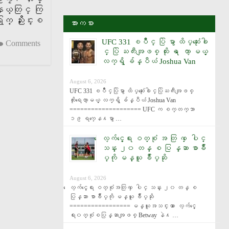
ယ္တြင္ ကြ
က္ ညႇိႏႈိင္းစ
အားကစား
UFC 331 ၿပိဳင္ ပြဲ မွာ ထိပ္ဆုံးေခါ
Comments
င္ ပြဲ ႀကီးအျဖစ္ ထိုး ရ ေတာ့ မယ့္
လက္ရွိ ခ်န္ပီယံ ‌Joshua Van
August 6, 2026
UFC 331 ၿပိဳင္ပြဲမွာ ထိပ္ဆုံးေခါင္ပြဲႀကီးအျဖစ္ 
ထိုးရေတာ့မယ့္ လက္ရွိ ခ်န္ပီယံ ‌Joshua Van 
==================== UFC က စက္တက္ဘာ 
၁၉ ရက္ေန႔မွာ …
ေလ့က်င့္ေရး ဝတ္စုံ အ တြ က္ ေပါင္
သန္း ၂၀ တန္ စ ပြ န္ဆာ စာခ်ဳ
ပ္ကို မန္ယူ ခ်ဳပ္ဆို
August 6, 2026
ေလ့က်င့္ေရး ဝတ္စုံအတြက္ ေပါင္ သန္း ၂၀ တန္ စ
ပြန္ဆာ စာခ်ဳပ္ကို မန္ယူ ခ်ဳပ္ဆို 
================= မန္ယူအသင္းဟာ ေလ့က်င့္ေ
ရး၀တ္စုံစပြန္ဆာအျဖစ္ Betway နဲ႔ …