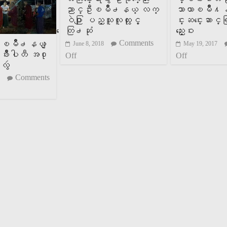
ညာင္​ဦးၿမိဳ႕နယ္​ လက္​
သာယာၿမိဳ႔န
ဝဲ႐ြာျ ပည္​သူလူထုႏွင္​့​
င္းဆင္းေဆာင္ရြ
ေတြ႕ဆံု
ည္းေဝး
Comments
န္းၿမိဳ႕နယ္ ျ
June 8, 2018
May 19, 2017
ိဳးပါတီ အ႐ု
Off
Off
လွဴ
Comments
8