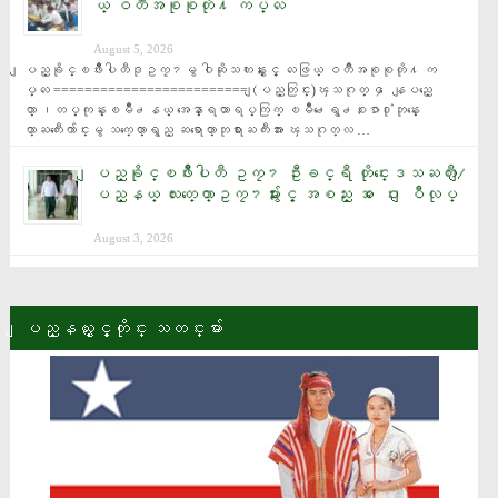
ယ္ ဝတၳဳအစုစုတို႔ ကပ္လႉ
August 5, 2026
ျပည္ခိုင္ၿဖိဳးပါတီဒုဥကၠ႒မွ ဝါဆိုသကၤန္းႏွင့္ လႉဖြယ္ ဝတၳဳအစုစုတို႔ က
ပ္လႉ ========================= (ျပည္တြင္း)ၾသဂုတ္ ၄ ေနျပည္ေ
တာ္ ၊တပ္ကုန္းၿမိဳ႕နယ္ အေနာ္ရထာရပ္ကြက္ ၿမိဳ႕ေရွ႕စႏၵာ႐ုံဘုန္းေ
တာ္ႀကီးေက်ာင္းမွ သက္ေတာ္ရွည္ ဆရာေတာ္ဘုရားႀကီးအား ၾသဂုတ္လ …
ျပည္ခိုင္ၿဖိဳးပါတီ ဥကၠ႒ ဦးခင္ရီ တိုင္းေဒသႀကီး/ျ
ပည္နယ္ လႊတ္ေတာ္ဥကၠ႒မ်ားႏွင့္ အစည္း အ ေဝး ျပဳလုပ္
August 3, 2026
ျပည္နယ္ႏွင့္တိုင္း သတင္းမ်ား