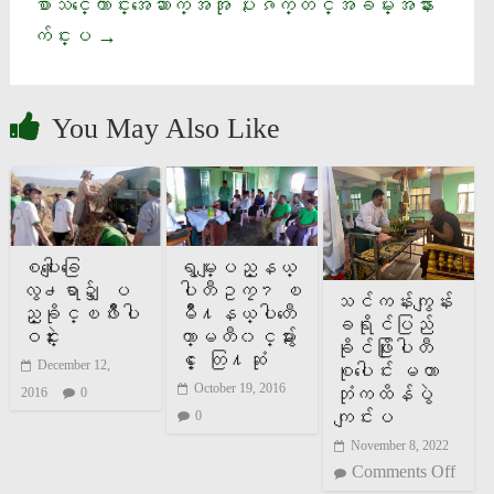
စာသင္ေက်ာင္းအေဆာက္အအံု ပႏၷက္တင္အခမ္းအနား
က်င္းပ
→
You May Also Like
စပါးေျခြေ
ရွမ္းျပည္နယ္
လွ႕ရာ၌ ျပ
ပါတီဥကၠ႒ ၿ
သင်ကန်းကျွန်း
ည္ခိုင္ၿဖိဳးပါ
မိဳ႔နယ္ပါတီေ
ခရိုင်ပြည်
ဝင္ႏႊဲ
ကာ္မတီ၀င္မ်ားႏွ
ခိုင်ဖြိုးပါတီ
င့္ ေတြ႔ဆံု
December 12,
စုပေါင်း မဟာ
October 19, 2016
ဘုံကထိန်ပွဲ
2016
0
ကျင်းပ
0
November 8, 2022
Comments Off