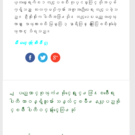
ယ္တန္းေရးကိစၥ တင္ျပၿပီး လုပ္ငန္းတြင္ လုိအပ္ခ်
က္ရွိသည့္ ေလးလက္မပုိက္မ်ား အကူအညီေပးေရး တင္ျပခဲ့သ
ည္။ ဦးစုိးစုိးက ပါတီအဖြဲ႕သုိ႔ တင္ျပေပးမည္ျဖစ္ေၾ
ကာင္း ေျပာၾကားၿပီး မြန္းလြဲ ၃ နာရီတြင္ ေဆြးေႏြးပြဲၿပီးဆုံးခဲ့ေ
ၾကာင္း သိရသည္။
မ်ဳိးမင္းေက်ာ္(ထီးခ်ဳိင့္)
ျပည္ေထာင္စုၾကံ႕ခိုင္ေရးႏွင္႕ဖြံ႔ၿဖိဳးေရး
←
ပါတီ တာဝန္ရွိသူမ်ား သန္လ်င္ၿမိဳ႕နယ္ျပည္ခို
င္ၿဖိဳး ပါတီဝင္မ်ားႏွင့္ေတြ႕ဆံု