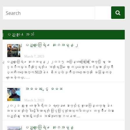
ျပည္သူ႔အသံ
ျပည္သူေတြရဲ႕ ဆႏၵအမွန္ ၂
March 7, 2023
ျပည္သူေတြရဲ႕ ဆႏၵအမွန္ ၂ ၂၀၁၅ အလြန္ အေထြေထြေ႐ြးေကာက္ပြဲ မွ ေသာ
င္ၿပိဳကမ္းၿပိဳအႏိုင္ရလို႔ အစိုးရဖြဲ႕ေတာ့ တပ္မေတာ္အၿငိမ္းစား ဗိုလ္ခ်ဳ
ပ္ႀကီးတစ္ေယာက္က NLDနဲ႔ နီးစပ္တဲ့ ပုဂၢိဳလ္တစ္ေယာက္ကို ေမးခြန္းတစ္
ခုေမးခဲ့တယ္.. …
အဓမၼ ႏွင့္ ဓမၼ
March 3, 2023
၂၀၂၁ ခုႏွစ္ ေဖေဖာ္ဝါရီလ ၁ ရက္ေန႔ေနာက္ပိုင္း လူမႈကြန္ယက္မွာ နဲ႔ 
အဓမၼ ဆိုတဲ့ ပါဠိေဝါဟာရကို တြင္တြင္သုံးလာၾကပါတယ္။ တစ္ခ်ိဳ႕လဲနား
လည္လို႔ ေျပာတာရွိသလို႔ အမ်ားစုကေတာ့ ဂဃနဏ …
ျပည္သူေတြရဲ႕ ဆႏၵအမွန္