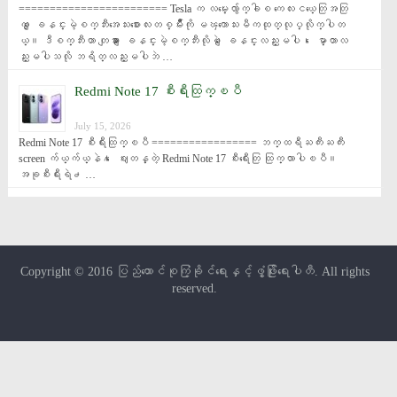
======================== Tesla က လမ္းေလွ်ာက္ခါစ ကေလးငယ္ေတြအတြ
က္ ေျခနင္းမဲ့စက္ဘီးအေသးစားေလးတစ္မ်ိဳးကို မၾကာေသးမီကထုတ္လုပ္လိုက္ပါတ
ယ္။ ဒီစက္ဘီးဟာ တျခား ေျခနင္းမဲ့စက္ဘီးလိုပဲ ေျခနင္းလည္းမပါ၊ ေမာ္တာလ
ည္းမပါသလို ဘရိတ္လည္းမပါဘဲ …
Redmi Note 17 စီးရီးထြက္ၿပီ
July 15, 2026
Redmi Note 17 စီးရီးထြက္ၿပီ ================= ဘက္ထရီႀကီးႀကီး 
screen က်ယ္က်ယ္နဲ႔ ေဈးတန္တဲ့ Redmi Note 17 စီးရီးေတြ ထြက္လာပါၿပီ။ 
အခုစီးရီးရဲ႕ …
Copyright © 2016
ပြည်ထောင်စုကြံ့ခိုင်ရေးနှင့်ဖွံ့ဖြိုးရေးပါတီ
. All rights
reserved.