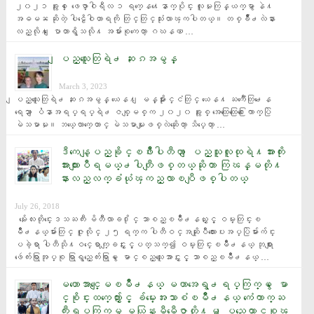
၂၀၂၁ ခုႏွစ္ ေဖေဖာ္ဝါရီလ ၁ ရက္ေန႔ေနာက္ပိုင္း လူမႈကြန္ယက္မွာ နဲ႔ 
အဓမၼ ဆိုတဲ့ ပါဠိေဝါဟာရကို တြင္တြင္သုံးလာၾကပါတယ္။ တစ္ခ်ိဳ႕လဲနား
လည္လို႔ ေျပာတာရွိသလို႔ အမ်ားစုကေတာ့ ဂဃနဏ …
ျပည္သူေတြရဲ႕ ဆႏၵအမွန္
March 3, 2023
ျပည္သူေတြရဲ႕ ဆႏၵအမွန္ ယေန႔ ျမန္မာႏိုင္ငံတြင္ ယေန႔ ႀကဳံေတြ႕ေန
ရေသာ ျပႆနာအရပ္ရပ္ရဲ႕ ဇစ္ျမစ္က ၂၀၂၀ ခုႏွစ္ အေထြေထြေ႐ြးေကာက္ပြဲ 
မဲသမာမႈ။ ဘယ္ေလာက္ေတာင္ မဲသမာမႈျဖစ္လဲဆိုေတာ့ သိပ္ေတာ့ …
ဒီကေန့ျပည္ခုိင္ၿဖိဳးပါတီဟာ ျပည္သူလူထုရဲ႔အားကိုး
အားထားျပဳရမယ္႕ပါတီျဖစ္တယ္ဆိုတာ ကြၽန္မတို႔
နားလည္လက္ခံယုံၾကည္လာၿပီျဖစ္ပါတယ္
July 26, 2018
  မႏၲေလးတိုင္းေဒသႀကီး မိတီၴလာခ႐ိုင္ သာစည္ၿမိဳ႕နယ္ႏွင့္ ဝမ္းတြင္းၿ
မိဳ႕နယ္မ်ားတြင္ ဇူလိုင္ ၂၅ ရက္က ပါတီဝင္အဆိုျပဳလႊာေပးအပ္ပြဲမ်ားက်င္း
ပခဲ့ရာ ပါတီသို႔ဝင္ေရာက္ျခင္းႏွင့္ပတ္သက္၍ ဝမ္းတြင္းၿမိဳ႕နယ္ ဘုရားျ
ဖဴေက်းရြာအုပ္စု ရြာရွည္ေက်းရြာမွ ေမာင္စည္သူေအာင္ႏွင့္ သာစည္ၿမိဳ႕နယ္ …
မဟာေအာင္ေျမၿမိဳ႕နယ္ မဟာအေရွ႕ရပ္ကြက္မွ ေမာ
င္စုိင္းထက္ေက်ာ္ႏွင့္ ခ်မ္းေအးသာစံၿမိဳ႕နယ္ ကံေကာက္ႀ
ကီးရပ္ကြက္မွ မယြန္းမီမီေဇာ္တုိ႔မွ ျပည္ေထာင္စုၾ