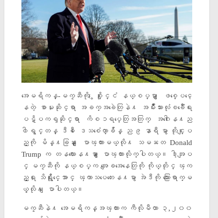
အေမရိကန္-မကၠဆီကုိ ႏွစ္ႏုိင္ငံ နယ္စပ္မွာ ျဖစ္ေပၚေ
နတဲ့ စာမႈဆုိင္ရာ အခက္အခဲေတြနဲ႔ အမ်ဳိးသားလုံၿခံဳေရး
ပဋိပကၡဆုိင္ရာ ကိစၥရပ္ေတြအတြက္ အဂၤါေန႔ည
၀ါရွင္တန္ ဒီစီ ေဒသစံေတာ္ခ်ိန္ ည ၉ နာရီ မွာ တုိင္းျပ
ည္ကုိ မိန္႔ခြန္း ေျပာၾကားမယ္လုိ႔ သမၼတ Donald
Trump က တနလၤာေန႔မွာ ေျပာၾကားလုိက္ပါတယ္။ ဒါ့အျပ
င္ မကၠဆီကုိ နယ္စပ္က အေျခအေနေတြကုိ ကုိယ္တုိင္ ၾက
ည့္ရႈ သိရွိႏုိင္ေအာင္ ၾကာသပေတးေန႔မွာ အဲဒီကုိ သြားေရာက္မ
ယ့္လုိ႔ ေျပာပါတယ္။
မကၠဆီနဲ႔ အေမရိကန္အၾကားက ကီလုိမီတာ ၃,၂၀၀