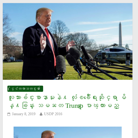
ႏိုင္ငံတကာသတင္းမ်ား
လူသားခ်င္းစာနာမႈနဲ႔ လံုၿခံဳေရးဆိုင္ရာ မိ
န္႔ခြန္း သမၼတ Trump ေျပာၾကားမည္
January 8, 2019
USDP 2016