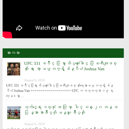
အားကစား
UFC 331 ၿပိဳင္ ပြဲ မွာ ထိပ္ဆုံးေခါင္ ပြဲ ႀကီးအျဖစ္
ထိုး ရ ေတာ့ မယ့္ လက္ရွိ ခ်န္ပီယံ ‌Joshua Van
August 6, 2026
UFC 331 ၿပိဳင္ပြဲမွာ ထိပ္ဆုံးေခါင္ပြဲႀကီးအျဖစ္ ထိုးရေတာ့မယ့္ လက္ရွိ ခ်န္
ပီယံ ‌Joshua Van ==================== UFC က စက္တက္ဘာ ၁၉ ရ
က္ေန႔မွာ …
ေလ့က်င့္ေရး ဝတ္စုံ အ တြ က္ ေပါင္ သန္း ၂၀ တန္ စ
ပြ န္ဆာ စာခ်ဳပ္ကို မန္ယူ ခ်ဳပ္ဆို
August 6, 2026