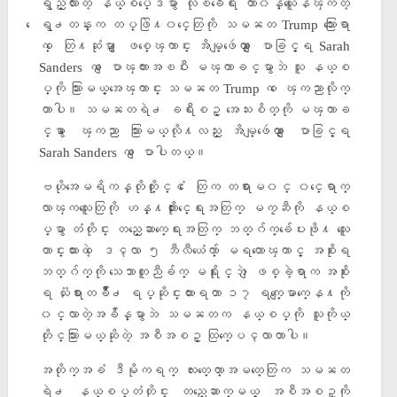
ရွည္လ်ားတဲ့ နယ္စပ္ေဒမွာ လုံၿခံဳေရး တာ၀န္ယူေနၾကတဲ့
ေရွ႕တန္းက တပ္ဖြဲ႔၀င္ေတြကုိ သမၼတ Trump သြားေရာ
က္ ေတြ႔ဆုံမွာ ျဖစ္ေၾကာင္း အိမ္ျဖဴေတာ္ ေျပာခြင့္ရ Sarah
Sanders က ေျပာၾကားအၿပီး မၾကာခင္မွာဘဲ သူ နယ္စ
ပ္ကုိ သြားမယ့္အေၾကာင္း သမၼတ Trump က ေၾကညာလုိက္
တာပါ။ သမၼတရဲ႕ ခရီးစဥ္ အေသးစိတ္ကုိ မၾကာခ
င္မွာ ေၾကညာ သြားမယ္လုိ႔လည္း အိမ္ျဖဴေတာ္ ေျပာခြင့္ရ
Sarah Sanders က ေျပာပါတယ္။
ဗဟုိအေမရိကန္တုိက္ႏုိင္ငံ ေတြက တရားမ၀င္ ၀င္ေရာက္
လာၾကသူေတြကုိ ဟန္႔တားႏုိင္ေရးအတြက္ မကၠဆီကုိ နယ္စ
ပ္မွာ တံတုိင္း တည္ေဆာက္ေရးအတြက္ ဘတ္ဂ်က္ခ်ေပးဖုိ႔ သူေ
တာင္းထားတဲ့ ေဒၚလာ ၅ ဘီလီယံေက်ာ္ မရတာေၾကာင့္ အစုိးရ
ဘတ္ဂ်က္ကုိ သေဘာတူညီခ်က္ မရႏုိင္ဘဲ ျဖစ္ခဲ့ရာက အစုိး
ရ ယႏၱရားတခ်ဳိ႕ ရပ္ဆုိင္းထားရတာ ၁၇ ရက္ေျမာက္ေန႔ကုိ
၀င္လာတဲ့အခ်ိန္မွာဘဲ သမၼတက နယ္စပ္ကုိ သူကုိယ္
တုိင္သြားမယ္ဆုိတဲ့ အစီအစဥ္ ထြက္ေပၚလာတာပါ။
အတုိက္အခံ ဒီမုိကရက္ လႊတ္ေတာ္အမတ္ေတြက သမၼတ
ရဲ႕ နယ္စပ္တံတုိင္း တည္ေဆာက္မယ့္ အစီအစဥ္ကုိ