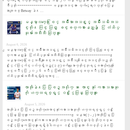
ေလ့က်င့္ေရး ဝတ္စုံအတြက္ ေပါင္ သန္း ၂၀ တန္ စပြန္ဆာ စာခ်ဳပ္ကို မန္ယူ 
ခ်ဳပ္ဆို ================= မန္ယူအသင္းဟာ ေလ့က်င့္ေရး၀တ္စုံစပြန္
ဆာအျဖစ္ Betway နဲ႔ …
ျမန္မာ့လက္ေ႐ြးစင္ အမ်ိဳးသားအသင္းႏွင့္ အမ်ိဳးသမီးအသ
င္းတို႔ ကြင္း သြင္း ျခင္းခတ္ကစားနည္း၌ ေငြ တံဆိပ္
ဆုမ်ားအသီးသီး ဆြတ္ခူး
August 6, 2026
ျမန္မာ့လက္ေ႐ြးစင္ အမ်ိဳးသားအသင္းႏွင့္ အမ်ိဳးသမီးအသင္းတို ကြင္းသြင္းျခင္းခ
တ္ကစားနည္း၌ ေငြတံဆိပ္ဆုမ်ားအသီးသီးဆြတ္ခူး ==================== ျ
မန္မာ့လက္ေ႐ြးစင္အမ်ိဳးသားျခင္းအသင္းႏွင့္ အမ်ိဳးသမီးျခင္းအသင္းတိုသည္ ထို
င္းႏိုင္ငံတြင္က်င္းပလ်က္ရွိသည့္ (၃၉)ႀကိမ္ေျမာက္ထိုင္းဘုရင့္ဖလားပိုက္ေက်ာ္ျ
ခင္းၿပိဳင္ပြဲ ၂၀၂၆ ၿပိဳင္ ပြဲ၏ ကြင္းသြင္းျခင္းခတ္ၿပိဳင္ပြဲ၌ ေငြ
တံဆိပ္ဆုမ်ားအသီးသီးရရွိခဲ့ေၾကာင္း …
လာအိုနဲ႔ပြဲ ပြဲစဥ္အလိုက္ အ ေကာင္း ဆုံး ကစားသမားဆု
ကို ဟက္ထရစ္ရွင္ ဝင္းႏိုင္ထြန္း ဆြတ္ခူး
August 5, 2026
လာအိုနဲ႔ပြဲ ပြဲစဥ္အလိုက္အေကာင္းဆုံးကစားသမားဆုကို ဟက္ထရစ္ရွင္ ဝင္းႏို
င္ထြန္း ဆြတ္ခူး ====================== ျမန္မာ(၇-၂)လာအိုပြဲမွ ပြဲ
စဥ္အလိုက္အေကာင္းဆုံးကစားသမားဆုကို ဟက္ထရစ္သြင္းယူခဲ့တဲ့ တိုက္စစ္မႉး 
ဝင္းႏိုင္ထြန္းက ဆြတ္ခူးရရွိခဲ့ပါတယ္။ ဝင္းႏိုင္ထြန္းဟာ ဖိလစ္ပိုင္နဲ႔ပြဲ