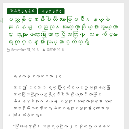
ပါတီလွဳပ္ရွားမွဳမ်ား
ရန္ကုန္တိုင္း
ျပည္ခိုင္ၿဖိဳးပါတီ တာေမြၿမိဳ႔နယ္မဲ
ဆႏၵနယ္ ျပည္သူ႔လႊတ္ေတာ္ကိုယ္စားလွယ္ေလာ
င္း ၾကားျဖတ္ေရြးေကာက္ပြဲအတြက္ ေလ႕က်င္႕ေ
ရးလုပ္ငန္းမ်ားလုပ္ေဆာင္လ်က္ရွိ
September 25, 2018
USDP 2016
ရန္ကုန္ စက္တင္ဘာ ၂၄
လာမည့္ ႏိုဝင္ဘာ ၃ ရက္ တြင္က်င္းပမည့္ ၾကားျဖတ္ေရြး ေ
ကာက္ပြဲအတြက္ျပည္ခိုင္ျဖိဳးပါတီ ကိုယ္စားျပဳ တာေမြၿ
မိဳ႕နယ္မဲဆႏၵ နယ္မွ ျပည္သူ႔လႊတ္ေတာ္ကိုယ္စား လွယ္ေ
လာင္းဦးမ်ဳိးဝင္းေက်ာ္သည္ မဲဆႏၵရွင္ျပည္သူမ်ားႏွင့္သြားေရာက္
ေတြ႕ဆံုခဲ့သည္။
”ကြၽန္ေတာ္တို႔ အခုရပ္ကြက္ ၂ဝ ကိုလည္း ပန္းဖလ