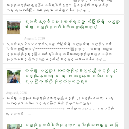
================================= ဩဂုတ္ ၅၊ ေလးမ်က္ႏွာ ျပည္ေ
ထာင္စုႀကံ့ခိုင္ေရးႏွင့္ဖြံ႕ၿဖိဳးေရးပါတီဥကၠ႒ ဦးခင္ရီ၏ လမ္းၫႊန္ခ်က္
အရ ေရေဘးႀကဳံေတြ႕ခံစားေနရေသာ ေလးမ်က္ႏွာၿမိဳ႕နယ္မွ …
ေရႀကီးနစ္ျမဳပ္မႈဒဏ္ခံရသည့္ ေက်း႐ြာမ်ားရွိ ျပည္သူ
မ်ားအား ျပည္ခိုင္ၿဖိဳးပါတီက ကူညီေထာက္ပံ့
August 5, 2026
ေရႀကီးနစ္ျမဳပ္မႈဒဏ္ခံရသည့္ ေက်း႐ြာမ်ားရွိ ျပည္သူမ်ားအား ျပည္ခိုင္ၿဖိဳး
ပါတီက ကူညီေထာက္ပံ့ ================= ဩဂုတ္ ၅၊ ဟသၤာတ ျပည္ေထာ
င္စုႀကံ့ခိုင္ေရးႏွင့္ဖြံ႕ၿဖိဳးေရးပါတီမွ အမ်ိဳးသားလႊတ္ေတာ္ကိုယ္စားလွယ္ ဗဟိုအ
လုပ္အမႈေဆာင္ ဦးေအာင္တင္ျမင့္၏ ဦးေဆာင္မႈႏွင့္ ဟသၤာတၿမိဳ႕နယ္ …
ေလးမ်က္ႏွာ ျပည္သူ႔လႊတ္ေတာ္ကိုယ္စားလွယ္ ဦးျမင့္စိုး၊ (ျ
မင့္စိုး-နတလ) ၊ ေရ ေဘး သင့္ေနေသာ ၿမိဳ႕ေပၚ
ရပ္ ကြက္ မ်ားကို လိုက္လံၾကည့္ရႈ။
August 5, 2026
ေလးမ်က္ႏွာ ျပည္သူ႔လႊတ္ေတာ္ကိုယ္စားလွယ္ ဦးျမင့္စိုး၊ (ျမင့္စိုး-နတလ) ၊ ေရေ
ဘးသင့္ေနေသာ ၿမိဳ႕ေပၚ ရပ္ကြက္ မ်ားကို လိုက္လံၾကည့္ရႈ။ 
============================= ေလးမ်က္ႏွာ ၾသဂုတ္ ၄ ဧရာဝတီတို
င္းေဒသႀကီး၊ …
ျပည္ခိုင္ၿဖိဳးပါတီဒုဥကၠ႒မွ ဝါဆိုသကၤန္းႏွင့္ လႉ ဖြ