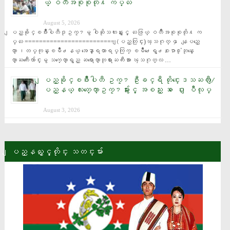
ယ္ ဝတၳဳအစုစုတို႔ ကပ္လႉ
August 5, 2026
ျပည္ခိုင္ၿဖိဳးပါတီဒုဥကၠ႒မွ ဝါဆိုသကၤန္းႏွင့္ လႉဖြယ္ ဝတၳဳအစုစုတို႔ က
ပ္လႉ ========================= (ျပည္တြင္း)ၾသဂုတ္ ၄ ေနျပည္ေ
တာ္ ၊တပ္ကုန္းၿမိဳ႕နယ္ အေနာ္ရထာရပ္ကြက္ ၿမိဳ႕ေရွ႕စႏၵာ႐ုံဘုန္းေ
တာ္ႀကီးေက်ာင္းမွ သက္ေတာ္ရွည္ ဆရာေတာ္ဘုရားႀကီးအား ၾသဂုတ္လ …
ျပည္ခိုင္ၿဖိဳးပါတီ ဥကၠ႒ ဦးခင္ရီ တိုင္းေဒသႀကီး/ျ
ပည္နယ္ လႊတ္ေတာ္ဥကၠ႒မ်ားႏွင့္ အစည္း အ ေဝး ျပဳလုပ္
August 3, 2026
ျပည္နယ္ႏွင့္တိုင္း သတင္းမ်ား