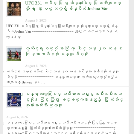
UFC 331 ၿပိဳင္ ပြဲ မွာ ထိပ္ဆုံးေခါင္ ပြဲ ႀကီးအျဖစ္
ထိုး ရ ေတာ့ မယ့္ လက္ရွိ ခ်န္ပီယံ ‌Joshua Van
August 6, 2026
UFC 331 ၿပိဳင္ပြဲမွာ ထိပ္ဆုံးေခါင္ပြဲႀကီးအျဖစ္ ထိုးရေတာ့မယ့္ လက္ရွိ ခ်န္
ပီယံ ‌Joshua Van ==================== UFC က စက္တက္ဘာ ၁၉ ရ
က္ေန႔မွာ …
ေလ့က်င့္ေရး ဝတ္စုံ အ တြ က္ ေပါင္ သန္း ၂၀ တန္ စ
ပြ န္ဆာ စာခ်ဳပ္ကို မန္ယူ ခ်ဳပ္ဆို
August 6, 2026
ေလ့က်င့္ေရး ဝတ္စုံအတြက္ ေပါင္ သန္း ၂၀ တန္ စပြန္ဆာ စာခ်ဳပ္ကို မန္ယူ 
ခ်ဳပ္ဆို ================= မန္ယူအသင္းဟာ ေလ့က်င့္ေရး၀တ္စုံစပြန္
ဆာအျဖစ္ Betway နဲ႔ …
ျမန္မာ့လက္ေ႐ြးစင္ အမ်ိဳးသားအသင္းႏွင့္ အမ်ိဳးသမီးအသ
င္းတို႔ ကြင္း သြင္း ျခင္းခတ္ကစားနည္း၌ ေငြ တံဆိပ္
ဆုမ်ားအသီးသီး ဆြတ္ခူး
August 6, 2026
ျမန္မာ့လက္ေ႐ြးစင္ အမ်ိဳးသားအသင္းႏွင့္ အမ်ိဳးသမီးအသင္းတို ကြင္းသြင္းျခင္းခ
တ္ကစားနည္း၌ ေငြတံဆိပ္ဆုမ်ားအသီးသီးဆြတ္ခူး ==================== ျ
မန္မာ့လက္ေ႐ြးစင္အမ်ိဳးသားျခင္းအသင္းႏွင့္ အမ်ိဳးသမီးျခင္းအသင္းတိုသည္ ထို