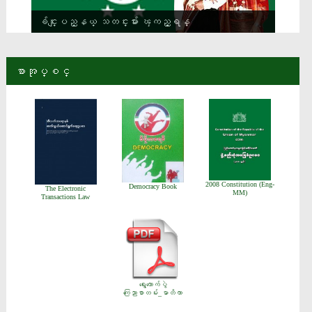
ခ်င္းျပည္နယ္ သတင္းမ်ား ၾကည့္ရန္
စာအုပ္စင္
2008 Constitution (Eng-
Democracy Book
The Electronic
MM)
Transactions Law
ရွေးကောက်ပွဲ
ကြေညာစာတမ်း_မာတိကာ