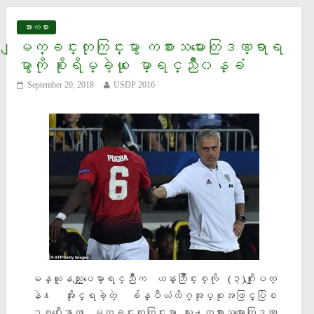
အားကစား
ျမက္ခင္းတုကြင္းမွာ ကစားသမားေတြဒဏ္ရာရ
မွာကို စိုးရိမ္ခဲ့ဟု ေမာ္ရင္ညိဳ၀န္ခံ
September 20, 2018
USDP 2016
မန္ယူနည္းျပေမာ္ရင္ညိဳက ယန္းဘြိဳင္းစ္ကို (၃)ဂိုးျပတ္
နဲ႔ အႏိုင္ရခဲ့တဲ့ ခ်န္ပီယံလိဂ္အုပ္စုအဖြင့္ပြဲစ
ဥ္ၿပီးေနာက္ ျမက္ခင္းတုကြင္းမွာ သူ႕ကစားသမားေတြဒဏ္