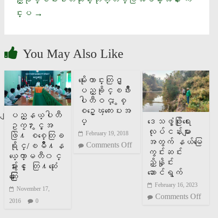
င္းပ
→
You May Also Like
မိုးေကာင္းတြင္ ျ
ပည္ခိုင္ၿဖိဳး
ပါတီဝင္ ႏွစ္
စဥ္ေၾကးေပးအ
ျပည္နယ္ပါတီ
ပ္
ဒေသဖွံ့ဖြိုးရေး
ဥကၠ႒ႏွင့္အ
လုပ်ငန်းများ
February 19, 2018
ဖြဲ႔ စစ္ေတြခ
အတွက် နယ်မြေ
Comments Off
ရိုင္/ၿမိဳ႔န
ကွင်းဆင်း
ယ္ေကာ္မတီ၀င္
ညှိနှိုင်း
မ်ားႏွင့္ ေတြ႔ဆံုေ
ဆောင်ရွက်
ဆြးေႏြး
February 16, 2023
November 17,
Comments Off
2016
0