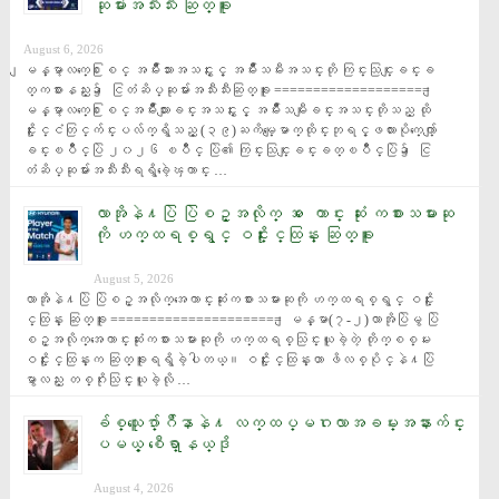
ဆုမ်ားအသီးသီး ဆြတ္ခူး
August 6, 2026
ျမန္မာ့လက္ေ႐ြးစင္ အမ်ိဳးသားအသင္းႏွင့္ အမ်ိဳးသမီးအသင္းတို ကြင္းသြင္းျခင္းခ
တ္ကစားနည္း၌ ေငြတံဆိပ္ဆုမ်ားအသီးသီးဆြတ္ခူး ==================== ျ
မန္မာ့လက္ေ႐ြးစင္အမ်ိဳးသားျခင္းအသင္းႏွင့္ အမ်ိဳးသမီးျခင္းအသင္းတိုသည္ ထို
င္းႏိုင္ငံတြင္က်င္းပလ်က္ရွိသည့္ (၃၉)ႀကိမ္ေျမာက္ထိုင္းဘုရင့္ဖလားပိုက္ေက်ာ္ျ
ခင္းၿပိဳင္ပြဲ ၂၀၂၆ ၿပိဳင္ ပြဲ၏ ကြင္းသြင္းျခင္းခတ္ၿပိဳင္ပြဲ၌ ေငြ
တံဆိပ္ဆုမ်ားအသီးသီးရရွိခဲ့ေၾကာင္း …
လာအိုနဲ႔ပြဲ ပြဲစဥ္အလိုက္ အ ေကာင္း ဆုံး ကစားသမားဆု
ကို ဟက္ထရစ္ရွင္ ဝင္းႏိုင္ထြန္း ဆြတ္ခူး
August 5, 2026
လာအိုနဲ႔ပြဲ ပြဲစဥ္အလိုက္အေကာင္းဆုံးကစားသမားဆုကို ဟက္ထရစ္ရွင္ ဝင္းႏို
င္ထြန္း ဆြတ္ခူး ====================== ျမန္မာ(၇-၂)လာအိုပြဲမွ ပြဲ
စဥ္အလိုက္အေကာင္းဆုံးကစားသမားဆုကို ဟက္ထရစ္သြင္းယူခဲ့တဲ့ တိုက္စစ္မႉး 
ဝင္းႏိုင္ထြန္းက ဆြတ္ခူးရရွိခဲ့ပါတယ္။ ဝင္းႏိုင္ထြန္းဟာ ဖိလစ္ပိုင္နဲ႔ပြဲ
မွာလည္း တစ္ဂိုးသြင္းယူခဲ့လို …
ခ်စ္သူေဂ်ာ္ဂ်ီနာနဲ႔ လက္ထပ္မဂၤလာအခမ္းအနားက်င္း
ပမယ့္ စီေရာ္နယ္ဒို
August 4, 2026