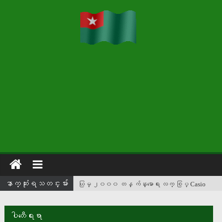
ေနာက္ဆံုးရသတင္းမ်ား
ယြမ္ ၂၀၀၀ တန္ က်န္းမာေရး လက္ စြပ္ Casio
မိတ္ဆက္
ႏိုင္ငံေတာ္သမၼတ ထိုင္းႏိုင္ငံသို႔ ေရာက္ရွိ
ပါတီေရးရာ