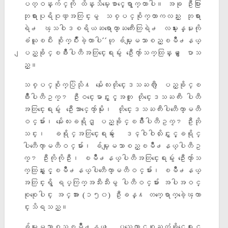
ပတ္​ဝန္​းက်င္​ကို ထိန္​းသိမ္​း​ေစာင္​့ေရွာက္​တာပါ။ အခု ဦးပြား
ဘုရားပုရိဝုဏ္​အတြင္​းမွ သစ္​ပင္​စိုက္​တာကလည္​း ဘုရား
ရဲ႕ ၾသဝါဒစရိယဆရာ​ေတာ္​ႀကီး​ေတြရဲ႕ လမ္​းၫႊန္​မႈကို
ခံယူၿပီး စိုက္​ပ်ဳိးခဲ့တာပါ´´ဟု ခ်မ္​းျမသာစည္​ၿမိဳ႕နယ္​
ျပည္​ခိုင္​ၿဖိဳးပါတီအတြင္​း​ေရးမွဴး ဦး​ေက်ာ္​သက္​ထြန္​းမွ​ ေျပာသ
ည္​။
သစ္​ပင္​စိုက္​ပြဲသို႔ မႏၲ​ေလးတိုင္​​း​ေဒသႀကီး ျပည္​ခိုင္​ၿ
ဖိဳးပါတီဥကၠ႒ ဦးဝင္​း​ေမာင္​ႏွင္​့အတူ တိုင္​း​ေဒသႀကီး ပါတီ
အတြင္​း​ေရးမွဴး ဦး​ေအာင္​​ေက်ာ္​မိုး၊ တိုင္​း​ေဒသႀကီးပါတီ​ေကာ္​မတီ
ဝင္​မ်ား၊ မႏၲ​ေလးခရိုင္​ ျပည္​ခိုင္​ၿဖိဳးပါတီဥကၠ႒ ဦးဘို
သင္​း၊ ခရိုင္​အတြင္​း​ေရးမွဴး​ ေဒၚဝါဝါလႈိင္​ႏွင္​့ခရိုင္​
ပါတီ​ေကာ္​မတီဝင္​မ်ား၊ ခ်မ္​းျမသာစည္​ၿမိဳ႕နယ္​ပါတီဥ
ကၠ႒ ဦးကိုကိုဦး၊ ၿမိဳ႕နယ္​ပါတီအတြင္​း​ေရးမွဴး ဦး​ေက်ာ္သ
က္​ထြန္​းႏွင္​့ၿမိဳ႕နယ္​ပါတီ​ေကာ္​မတီဝင္​မ်ား၊ ၿမိဳ႕နယ္​
အတြင္​းရွိ ရပ္​ကြက္​အသီးသီးမွ ပါတီဝင္​မ်ား အပါအဝင္​
စုစု​ေပါင္​း အင္​အား (၁၅၀) ဦးခန္​႔ တက္​​ေရာက္​ခဲ့​ေၾကာ
င္​းသိရသည္​။
ခ်မ္​းျမသာစည္​ၿမိဳ႕နယ္​ ျပည္​​ေထာင္​စုႀက့ံခိုင္​​ေရးႏွင္​့