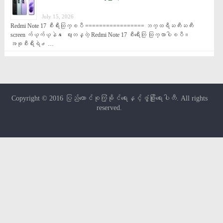
July 15, 2026
Redmi Note 17 စီးရီးထြက္ၿပီ ================= ဘက္ထရီႀကီးႀကီး 
screen က်ယ္က်ယ္နဲ႔ ေဈးတန္တဲ့ Redmi Note 17 စီးရီးေတြ ထြက္လာပါၿပီ။ 
အခုစီးရီးရဲ႕ …
Copyright © 2016
ပြည်ထောင်စုကြံ့ခိုင်ရေးနှင့်ဖွံ့ဖြိုးရေးပါတီ
. All rights
reserved.