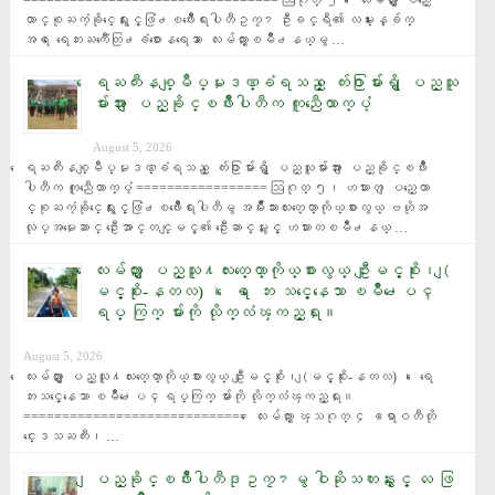
================================= ဩဂုတ္ ၅၊ ေလးမ်က္ႏွာ ျပည္ေ
ထာင္စုႀကံ့ခိုင္ေရးႏွင့္ဖြံ႕ၿဖိဳးေရးပါတီဥကၠ႒ ဦးခင္ရီ၏ လမ္းၫႊန္ခ်က္
အရ ေရေဘးႀကဳံေတြ႕ခံစားေနရေသာ ေလးမ်က္ႏွာၿမိဳ႕နယ္မွ …
ေရႀကီးနစ္ျမဳပ္မႈဒဏ္ခံရသည့္ ေက်း႐ြာမ်ားရွိ ျပည္သူ
မ်ားအား ျပည္ခိုင္ၿဖိဳးပါတီက ကူညီေထာက္ပံ့
August 5, 2026
ေရႀကီးနစ္ျမဳပ္မႈဒဏ္ခံရသည့္ ေက်း႐ြာမ်ားရွိ ျပည္သူမ်ားအား ျပည္ခိုင္ၿဖိဳး
ပါတီက ကူညီေထာက္ပံ့ ================= ဩဂုတ္ ၅၊ ဟသၤာတ ျပည္ေထာ
င္စုႀကံ့ခိုင္ေရးႏွင့္ဖြံ႕ၿဖိဳးေရးပါတီမွ အမ်ိဳးသားလႊတ္ေတာ္ကိုယ္စားလွယ္ ဗဟိုအ
လုပ္အမႈေဆာင္ ဦးေအာင္တင္ျမင့္၏ ဦးေဆာင္မႈႏွင့္ ဟသၤာတၿမိဳ႕နယ္ …
ေလးမ်က္ႏွာ ျပည္သူ႔လႊတ္ေတာ္ကိုယ္စားလွယ္ ဦးျမင့္စိုး၊ (ျ
မင့္စိုး-နတလ) ၊ ေရ ေဘး သင့္ေနေသာ ၿမိဳ႕ေပၚ
ရပ္ ကြက္ မ်ားကို လိုက္လံၾကည့္ရႈ။
August 5, 2026
ေလးမ်က္ႏွာ ျပည္သူ႔လႊတ္ေတာ္ကိုယ္စားလွယ္ ဦးျမင့္စိုး၊ (ျမင့္စိုး-နတလ) ၊ ေရေ
ဘးသင့္ေနေသာ ၿမိဳ႕ေပၚ ရပ္ကြက္ မ်ားကို လိုက္လံၾကည့္ရႈ။ 
============================= ေလးမ်က္ႏွာ ၾသဂုတ္ ၄ ဧရာဝတီတို
င္းေဒသႀကီး၊ …
ျပည္ခိုင္ၿဖိဳးပါတီဒုဥကၠ႒မွ ဝါဆိုသကၤန္းႏွင့္ လႉ ဖြ