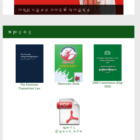
ကရင္ျပည္နယ္ သတင္းမ်ား ၾကည့္ရန္
စာအုပ္စင္
2008 Constitution (Eng-
Democracy Book
The Electronic
MM)
Transactions Law
ရွေးကောက်ပွဲ
ကြေညာစာတမ်း_မာတိကာ