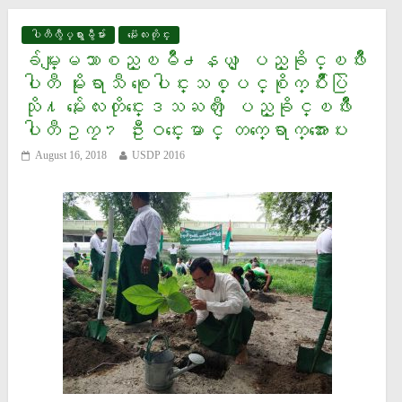
ပါတီလွဳပ္ရွားမွဳမ်ား
မႏၱေလးတိုင္း
ခ်မ္​းျမသာစည္​ၿမိဳ႕နယ္​ ျပည္​ခိုင္​ၿဖိဳး
ပါတီ မိုးရာသီ စု​ေပါင္​းသစ္​ပင္​စိုက္​ပ်ဳိးပြဲ
သို႔ မႏၲ​ေလးတိုင္​း​ေဒသႀကီး ျပည္​ခိုင္​ၿဖိဳး
ပါတီဥကၠ႒ ဦးဝင္​း​ေမာင္​ တက္​​ေရာက္​အား​ေပး
August 16, 2018
USDP 2016