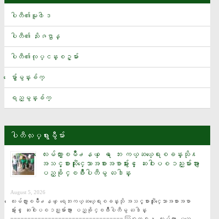
ေလ့က်င့္ေရး ဝတ္စုံ အ တြ က္ ေပါင္ သန္း ၂၀ တန္ စ ပြ န္ဆာ စာခ်ဳပ္ကို မ
ပါတီ၏မူ၀ါဒ
န္ယူ ခ်ဳပ္ဆို
ျမန္မာ့လက္ေ႐ြးစင္ အမ်ိဳးသားအသင္းႏွင့္ အမ်ိဳးသမီးအသင္းတို႔ ကြင္း သြင္း ျခ
ပါတီ၏ သႏိၷဌာန္
င္းခတ္ကစားနည္း၌ ေငြ တံဆိပ္ဆုမ်ားအသီးသီး ဆြတ္ခူး
ပါတီ၏လုပ္ငန္းစဥ္မ်ား
ေလးမ်က္ႏွာၿမိဳ႕နယ္ ေရ ေဘး ကယ္ဆယ္ေရးစခန္းသို႔ အသင့္စားသုံးႏိုင္ေသာအစား
အစာမ်ားႏွင့္ ေဆးဝါးပစၥည္းမ်ားအား ျပည္ခိုင္ၿဖိဳးပါတီမွ လႉဒါန္း
ေမွ်ာ္မွန္းခ်က္
ေရႀကီးနစ္ျမဳပ္မႈဒဏ္ခံရသည့္ ေက်း႐ြာမ်ားရွိ ျပည္သူမ်ားအား ျပည္ခိုင္ၿဖိဳး
ရည္မွန္းခ်က္
ပါတီက ကူညီေထာက္ပံ့
ေတာင္ကိုရီးယားမွာ အပူလႈိင္းေၾကာင့္ ေသဆုံးသူ ၁၉ ဦးအထိရွိလာ
ေလးမ်က္ႏွာ ျပည္သူ႔လႊတ္ေတာ္ကိုယ္စားလွယ္ ဦးျမင့္စိုး၊ (ျမင့္စိုး-နတလ) ၊
ပါတီလႈပ္ရွားမွဳမ်ား
ေရ ေဘး သင့္ေနေသာ ၿမိဳ႕ေပၚ ရပ္ ကြက္ မ်ားကို လိုက္လံၾကည့္ရႈ။
ေလးမ်က္ႏွာၿမိဳ႕နယ္ ေရ ေဘး ကယ္ဆယ္ေရးစခန္းသို႔
ျပည္ခိုင္ၿဖိဳးပါတီဒုဥကၠ႒မွ ဝါဆိုသကၤန္းႏွင့္ လႉ ဖြယ္ ဝတၳဳအစုစုတို႔
အသင့္စားသုံးႏိုင္ေသာအစားအစာမ်ားႏွင့္ ေဆးဝါးပစၥည္းမ်ားအား ျ
ကပ္လႉ
ပည္ခိုင္ၿဖိဳးပါတီမွ လႉဒါန္း
UFC 331 ၿပိဳင္ ပြဲ မွာ ထိပ္ဆုံးေခါင္ ပြဲ ႀကီးအျဖစ္ ထိုး ရ ေတာ့ မယ့္ လက္ရွိ
August 5, 2026
ခ်န္ပီယံ ‌Joshua Van
ေလးမ်က္ႏွာၿမိဳ႕နယ္ ေရေဘးကယ္ဆယ္ေရးစခန္းသို အသင့္စားသုံးႏိုင္ေသာအစားအစာ
မ်ားႏွင့္ ေဆးဝါးပစၥည္းမ်ားအား ျပည္ခိုင္ၿဖိဳးပါတီမွ လႉဒါန္း 