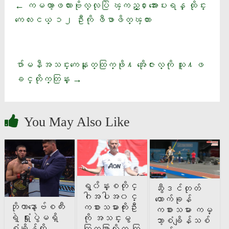
ကမၻာ့ဖလားဗိုလ္လုပြဲ ၾကည့္႐ႈအားေပးရန္ ထုိင္း
←
ကေလးငယ္ ၁၂ ဦးကို ဖီဖာဖိတ္ၾကား
ဂ်ာမနီအသင္းကေနႏုတ္ထြက္ဖို႔ အိုေဇးလ္ကို သူ႔ဖ
ခင္တိုက္တြန္း
→
You May Also Like
ရွ၀ိန္းစတိုင္
ဆွီဒင်တုတ်
ဂါအပါအ၀င္
ထောက်ခုန်
ဘိုကာနော့ဗ်စကီး
ကစားသမားကိုးဦး
ကစားသမား ကမ္
ရဲ့ ရှုံးပွဲမရှိ
ကို အသင္းမွ
ဘာ့စံချိန်သစ်
စံချိန်ကို