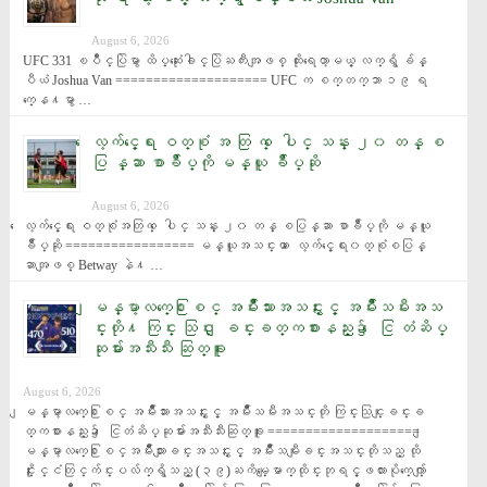
August 6, 2026
UFC 331 ၿပိဳင္ပြဲမွာ ထိပ္ဆုံးေခါင္ပြဲႀကီးအျဖစ္ ထိုးရေတာ့မယ့္ လက္ရွိ ခ်န္
ပီယံ ‌Joshua Van ==================== UFC က စက္တက္ဘာ ၁၉ ရ
က္ေန႔မွာ …
ေလ့က်င့္ေရး ဝတ္စုံ အ တြ က္ ေပါင္ သန္း ၂၀ တန္ စ
ပြ န္ဆာ စာခ်ဳပ္ကို မန္ယူ ခ်ဳပ္ဆို
August 6, 2026
ေလ့က်င့္ေရး ဝတ္စုံအတြက္ ေပါင္ သန္း ၂၀ တန္ စပြန္ဆာ စာခ်ဳပ္ကို မန္ယူ 
ခ်ဳပ္ဆို ================= မန္ယူအသင္းဟာ ေလ့က်င့္ေရး၀တ္စုံစပြန္
ဆာအျဖစ္ Betway နဲ႔ …
ျမန္မာ့လက္ေ႐ြးစင္ အမ်ိဳးသားအသင္းႏွင့္ အမ်ိဳးသမီးအသ
င္းတို႔ ကြင္း သြင္း ျခင္းခတ္ကစားနည္း၌ ေငြ တံဆိပ္
ဆုမ်ားအသီးသီး ဆြတ္ခူး
August 6, 2026
ျမန္မာ့လက္ေ႐ြးစင္ အမ်ိဳးသားအသင္းႏွင့္ အမ်ိဳးသမီးအသင္းတို ကြင္းသြင္းျခင္းခ
တ္ကစားနည္း၌ ေငြတံဆိပ္ဆုမ်ားအသီးသီးဆြတ္ခူး ==================== ျ
မန္မာ့လက္ေ႐ြးစင္အမ်ိဳးသားျခင္းအသင္းႏွင့္ အမ်ိဳးသမီးျခင္းအသင္းတိုသည္ ထို
င္းႏိုင္ငံတြင္က်င္းပလ်က္ရွိသည့္ (၃၉)ႀကိမ္ေျမာက္ထိုင္းဘုရင့္ဖလားပိုက္ေက်ာ္ျ