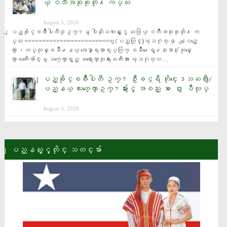
ယ္ ဝတၳဳအစုစုတို႔ ကပ္လႉ
August 5, 2026
ျပည္ခိုင္ၿဖိဳးပါတီဒုဥကၠ႒မွ ဝါဆိုသကၤန္းႏွင့္ လႉဖြယ္ ဝတၳဳအစုစုတို႔ က
ပ္လႉ ========================= (ျပည္တြင္း)ၾသဂုတ္ ၄ ေနျပည္ေ
တာ္ ၊တပ္ကုန္းၿမိဳ႕နယ္ အေနာ္ရထာရပ္ကြက္ ၿမိဳ႕ေရွ႕စႏၵာ႐ုံဘုန္းေ
တာ္ႀကီးေက်ာင္းမွ သက္ေတာ္ရွည္ ဆရာေတာ္ဘုရားႀကီးအား ၾသဂုတ္လ …
ျပည္ခိုင္ၿဖိဳးပါတီ ဥကၠ႒ ဦးခင္ရီ တိုင္းေဒသႀကီး/ျ
ပည္နယ္ လႊတ္ေတာ္ဥကၠ႒မ်ားႏွင့္ အစည္း အ ေဝး ျပဳလုပ္
August 3, 2026
ျပည္နယ္ႏွင့္တိုင္း သတင္းမ်ား