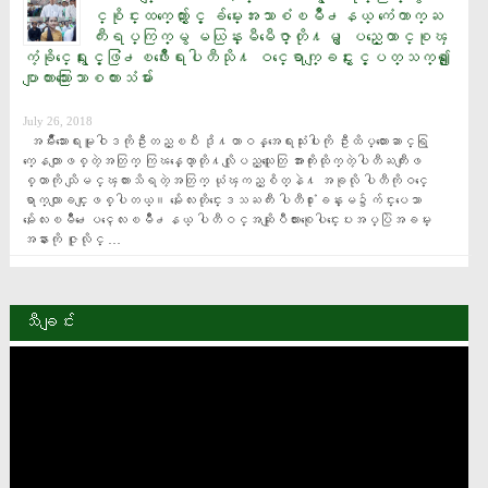
င္စုိင္းထက္ေက်ာ္ႏွင့္ ခ်မ္းေအးသာစံၿမိဳ႕နယ္ ကံေကာက္ႀ
ကီးရပ္ကြက္မွ မယြန္းမီမီေဇာ္တုိ႔မွ ျပည္ေထာင္စုၾ
ကံ့ခုိင္ေရးႏွင့္ဖြံ႕ၿဖိဳးေရးပါတီသုိ႔ ဝင္ေရာက္ျခင္းႏွင့္ပတ္သက္၍ ​ေျ
ပာျကားသြား​ေသာစကားသံမ်ား
July 26, 2018
  အမ်ဳိးသားေရးမူဝါဒကိုဦးတည္ၿပီး ဒို႔တာဝန္အေရးသံုးပါးကို ဦးထိပ္ထားေဆာင္ရြ
က္ေနတာျဖစ္တဲ့အတြက္ ကြၽန္ေတာ္တို႔လိုျပည္သူေတြ အားကိုးထိုက္တဲ့ပါတီႀကီးျဖ
စ္တာကို သိျမင္ၾကားသိရတဲ့အတြက္ ယံုၾကည္စိတ္နဲ႔ အခုလို ပါတီကိုဝင္ေ
ရာက္လာျခင္းျဖစ္ပါတယ္​။ မႏၲေလးတိုင္းေဒသႀကီး ပါတီ႐ံုးခန္းမ၌က်င္းပေသာ 
မႏၲေလးၿမိဳ႕ေပၚေလးၿမိဳ႕နယ္ ပါတီဝင္အဆုိျပဳလႊာစုေပါင္းေပးအပ္ပြဲအခမ္း
အနားကုိ ဇူလိုင္ …
သီချင်း