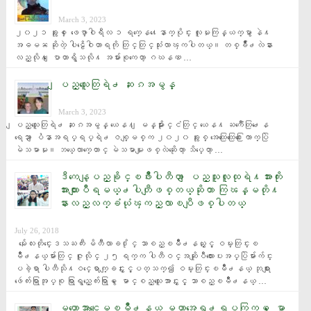
March 3, 2023
၂၀၂၁ ခုႏွစ္ ေဖေဖာ္ဝါရီလ ၁ ရက္ေန႔ေနာက္ပိုင္း လူမႈကြန္ယက္မွာ နဲ႔ 
အဓမၼ ဆိုတဲ့ ပါဠိေဝါဟာရကို တြင္တြင္သုံးလာၾကပါတယ္။ တစ္ခ်ိဳ႕လဲနား
လည္လို႔ ေျပာတာရွိသလို႔ အမ်ားစုကေတာ့ ဂဃနဏ …
ျပည္သူေတြရဲ႕ ဆႏၵအမွန္
March 3, 2023
ျပည္သူေတြရဲ႕ ဆႏၵအမွန္ ယေန႔ ျမန္မာႏိုင္ငံတြင္ ယေန႔ ႀကဳံေတြ႕ေန
ရေသာ ျပႆနာအရပ္ရပ္ရဲ႕ ဇစ္ျမစ္က ၂၀၂၀ ခုႏွစ္ အေထြေထြေ႐ြးေကာက္ပြဲ 
မဲသမာမႈ။ ဘယ္ေလာက္ေတာင္ မဲသမာမႈျဖစ္လဲဆိုေတာ့ သိပ္ေတာ့ …
ဒီကေန့ျပည္ခုိင္ၿဖိဳးပါတီဟာ ျပည္သူလူထုရဲ႔အားကိုး
အားထားျပဳရမယ္႕ပါတီျဖစ္တယ္ဆိုတာ ကြၽန္မတို႔
နားလည္လက္ခံယုံၾကည္လာၿပီျဖစ္ပါတယ္
July 26, 2018
  မႏၲေလးတိုင္းေဒသႀကီး မိတီၴလာခ႐ိုင္ သာစည္ၿမိဳ႕နယ္ႏွင့္ ဝမ္းတြင္းၿ
မိဳ႕နယ္မ်ားတြင္ ဇူလိုင္ ၂၅ ရက္က ပါတီဝင္အဆိုျပဳလႊာေပးအပ္ပြဲမ်ားက်င္း
ပခဲ့ရာ ပါတီသို႔ဝင္ေရာက္ျခင္းႏွင့္ပတ္သက္၍ ဝမ္းတြင္းၿမိဳ႕နယ္ ဘုရားျ
ဖဴေက်းရြာအုပ္စု ရြာရွည္ေက်းရြာမွ ေမာင္စည္သူေအာင္ႏွင့္ သာစည္ၿမိဳ႕နယ္ …
မဟာေအာင္ေျမၿမိဳ႕နယ္ မဟာအေရွ႕ရပ္ကြက္မွ ေမာ