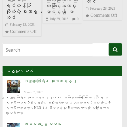
ထြက္ခြာလိုက ထြ
တင်
ရပ်တန့်ပြ
က္ခြာႏိုင္ေၾကာင္း
February 28, 2023
လိုက်တဲ့ မာကာရှ
ေမာ္ရင္ဟို ေျပာ
Comments Off
က်ဖ်
July 29, 2016
0
February 13, 2023
Comments Off
ျပည္သူ႔အသံ
ျပည္သူေတြရဲ႕ ဆႏၵအမွန္ ၂
March 7, 2023
ျပည္သူေတြရဲ႕ ဆႏၵအမွန္ ၂ ၂၀၁၅ အလြန္ အေထြေထြေ႐ြးေကာက္ပြဲ မွ ေသာ
င္ၿပိဳကမ္းၿပိဳအႏိုင္ရလို႔ အစိုးရဖြဲ႕ေတာ့ တပ္မေတာ္အၿငိမ္းစား ဗိုလ္ခ်ဳ
ပ္ႀကီးတစ္ေယာက္က NLDနဲ႔ နီးစပ္တဲ့ ပုဂၢိဳလ္တစ္ေယာက္ကို ေမးခြန္းတစ္
ခုေမးခဲ့တယ္.. …
အဓမၼ ႏွင့္ ဓမၼ