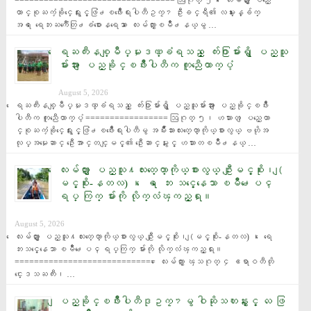
================================= ဩဂုတ္ ၅၊ ေလးမ်က္ႏွာ ျပည္ေ
ထာင္စုႀကံ့ခိုင္ေရးႏွင့္ဖြံ႕ၿဖိဳးေရးပါတီဥကၠ႒ ဦးခင္ရီ၏ လမ္းၫႊန္ခ်က္
အရ ေရေဘးႀကဳံေတြ႕ခံစားေနရေသာ ေလးမ်က္ႏွာၿမိဳ႕နယ္မွ …
ေရႀကီးနစ္ျမဳပ္မႈဒဏ္ခံရသည့္ ေက်း႐ြာမ်ားရွိ ျပည္သူ
မ်ားအား ျပည္ခိုင္ၿဖိဳးပါတီက ကူညီေထာက္ပံ့
August 5, 2026
ေရႀကီးနစ္ျမဳပ္မႈဒဏ္ခံရသည့္ ေက်း႐ြာမ်ားရွိ ျပည္သူမ်ားအား ျပည္ခိုင္ၿဖိဳး
ပါတီက ကူညီေထာက္ပံ့ ================= ဩဂုတ္ ၅၊ ဟသၤာတ ျပည္ေထာ
င္စုႀကံ့ခိုင္ေရးႏွင့္ဖြံ႕ၿဖိဳးေရးပါတီမွ အမ်ိဳးသားလႊတ္ေတာ္ကိုယ္စားလွယ္ ဗဟိုအ
လုပ္အမႈေဆာင္ ဦးေအာင္တင္ျမင့္၏ ဦးေဆာင္မႈႏွင့္ ဟသၤာတၿမိဳ႕နယ္ …
ေလးမ်က္ႏွာ ျပည္သူ႔လႊတ္ေတာ္ကိုယ္စားလွယ္ ဦးျမင့္စိုး၊ (ျ
မင့္စိုး-နတလ) ၊ ေရ ေဘး သင့္ေနေသာ ၿမိဳ႕ေပၚ
ရပ္ ကြက္ မ်ားကို လိုက္လံၾကည့္ရႈ။
August 5, 2026
ေလးမ်က္ႏွာ ျပည္သူ႔လႊတ္ေတာ္ကိုယ္စားလွယ္ ဦးျမင့္စိုး၊ (ျမင့္စိုး-နတလ) ၊ ေရေ
ဘးသင့္ေနေသာ ၿမိဳ႕ေပၚ ရပ္ကြက္ မ်ားကို လိုက္လံၾကည့္ရႈ။ 
============================= ေလးမ်က္ႏွာ ၾသဂုတ္ ၄ ဧရာဝတီတို
င္းေဒသႀကီး၊ …
ျပည္ခိုင္ၿဖိဳးပါတီဒုဥကၠ႒မွ ဝါဆိုသကၤန္းႏွင့္ လႉ ဖြ