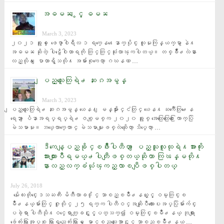
အဓမၼ ႏွင့္ ဓမၼ
March 3, 2023
၂၀၂၁ ခုႏွစ္ ေဖေဖာ္ဝါရီလ ၁ ရက္ေန႔ေနာက္ပိုင္း လူမႈကြန္ယက္မွာ နဲ႔ 
အဓမၼ ဆိုတဲ့ ပါဠိေဝါဟာရကို တြင္တြင္သုံးလာၾကပါတယ္။ တစ္ခ်ိဳ႕လဲနား
လည္လို႔ ေျပာတာရွိသလို႔ အမ်ားစုကေတာ့ ဂဃနဏ …
ျပည္သူေတြရဲ႕ ဆႏၵအမွန္
March 3, 2023
ျပည္သူေတြရဲ႕ ဆႏၵအမွန္ ယေန႔ ျမန္မာႏိုင္ငံတြင္ ယေန႔ ႀကဳံေတြ႕ေန
ရေသာ ျပႆနာအရပ္ရပ္ရဲ႕ ဇစ္ျမစ္က ၂၀၂၀ ခုႏွစ္ အေထြေထြေ႐ြးေကာက္ပြဲ 
မဲသမာမႈ။ ဘယ္ေလာက္ေတာင္ မဲသမာမႈျဖစ္လဲဆိုေတာ့ သိပ္ေတာ့ …
ဒီကေန့ျပည္ခုိင္ၿဖိဳးပါတီဟာ ျပည္သူလူထုရဲ႔အားကိုး
အားထားျပဳရမယ္႕ပါတီျဖစ္တယ္ဆိုတာ ကြၽန္မတို႔
နားလည္လက္ခံယုံၾကည္လာၿပီျဖစ္ပါတယ္
July 26, 2018
  မႏၲေလးတိုင္းေဒသႀကီး မိတီၴလာခ႐ိုင္ သာစည္ၿမိဳ႕နယ္ႏွင့္ ဝမ္းတြင္းၿ
မိဳ႕နယ္မ်ားတြင္ ဇူလိုင္ ၂၅ ရက္က ပါတီဝင္အဆိုျပဳလႊာေပးအပ္ပြဲမ်ားက်င္း
ပခဲ့ရာ ပါတီသို႔ဝင္ေရာက္ျခင္းႏွင့္ပတ္သက္၍ ဝမ္းတြင္းၿမိဳ႕နယ္ ဘုရားျ
ဖဴေက်းရြာအုပ္စု ရြာရွည္ေက်းရြာမွ ေမာင္စည္သူေအာင္ႏွင့္ သာစည္ၿမိဳ႕နယ္ …