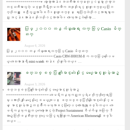
================== ေမာ္ေတာ္ကားနဲ႔အႀကီးစားစက္မႈလုပ္ငန္းမွာ ဂုဏ္သ
တင္းႀကီးမားလွတဲ့ မစ္ဆူဘီရွီကုမၸဏီက အခုဆိုရင္ လူတူစက္႐ုပ္ေတြဘ
က္ကိုလည္း ေျခဦးလွည့္လာပါၿပီ။လူတူစက္႐ုပ္ ေဈးကြက္ထဲကိုဝင္လာရာမွာလ
ည္း အင္နဲ႔အားနဲ႔ဆိုသလိုဝင္လာတာပါ။ ဘာေၾကာင့္လဲဆိုေတာ့ …
ယြမ္ ၂၀၀၀ တန္ က်န္းမာေရး လက္ စြပ္ Casio မိတ္
ဆက္
August 6, 2026
ယြမ္ ၂၀၀၀ တန္ က်န္းမာေရးလက္စြပ္ Casio မိတ္ဆက္ 
======================= Casio CRW-H001M-8 က လက္စြပ္ဆိုေပမ
ယ့္ အေသးစားနာရီ mini-watch ေလးနဲ႔ ပိုတူပါတယ္။ …
ေခတ္သစ္ စစ္ ပြဲ ကိုေျပာင္းလဲေပးႏိုင္မယ့္ေမာင္းသူမဲ့ယာဥ္
August 3, 2026
ေခတ္သစ္စစ္ပြဲကိုေျပာင္းလဲေပးႏိုင္မယ့္ေမာင္းသူမဲ့ယာဥ္ 
===================== အေမရိကန္ၾကည္းတပ္ရဲ႕တိုက္ခိုက္ေရးစြ
မ္းပကားကို တိုးျမႇင့္ေပးႏိုင္ေစမယ့္အျပင္ ေခတ္သစ္စစ္ပြဲကိုပါေျပာင္းလဲေပးႏိုင္မ
ယ့္ ေမာင္းသူမဲ့ယာဥ္တစ္မ်ိဳးကမၾကာခင္ထြက္ေပၚလာေတာ့မွာျဖစ္ပါတယ္။ အေ
မရိကန္ၾကည္းတပ္ကေဖာ္ေဆာင္တဲ့ Project Sustainment စီမံကိန္းအတြက္ ဒီ
ယာဥ္ေတြကိုဖန္တီးထုတ္ လုပ္ေပးခြင့္ရသြားသူက American Rheinmetall ျဖစ္ပါ
တယ္။ …