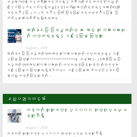
မန္မာ့လက္ေ႐ြးစင္အမ်ိဳးသားျခင္းအသင္းႏွင့္ အမ်ိဳးသမီးျခင္းအသင္းတိုသည္ ထို
င္းႏိုင္ငံတြင္က်င္းပလ်က္ရွိသည့္ (၃၉)ႀကိမ္ေျမာက္ထိုင္းဘုရင့္ဖလားပိုက္ေက်ာ္ျ
ခင္းၿပိဳင္ပြဲ ၂၀၂၆ ၿပိဳင္ ပြဲ၏ ကြင္းသြင္းျခင္းခတ္ၿပိဳင္ပြဲ၌ ေငြ
တံဆိပ္ဆုမ်ားအသီးသီးရရွိခဲ့ေၾကာင္း …
လာအိုနဲ႔ပြဲ ပြဲစဥ္အလိုက္ အ ေကာင္း ဆုံး ကစားသမားဆု
ကို ဟက္ထရစ္ရွင္ ဝင္းႏိုင္ထြန္း ဆြတ္ခူး
August 5, 2026
လာအိုနဲ႔ပြဲ ပြဲစဥ္အလိုက္အေကာင္းဆုံးကစားသမားဆုကို ဟက္ထရစ္ရွင္ ဝင္းႏို
င္ထြန္း ဆြတ္ခူး ====================== ျမန္မာ(၇-၂)လာအိုပြဲမွ ပြဲ
စဥ္အလိုက္အေကာင္းဆုံးကစားသမားဆုကို ဟက္ထရစ္သြင္းယူခဲ့တဲ့ တိုက္စစ္မႉး 
ဝင္းႏိုင္ထြန္းက ဆြတ္ခူးရရွိခဲ့ပါတယ္။ ဝင္းႏိုင္ထြန္းဟာ ဖိလစ္ပိုင္နဲ႔ပြဲ
မွာလည္း တစ္ဂိုးသြင္းယူခဲ့လို …
နည္းပညာသတင္းမ်ား
တစ္လကို လူတူစက္႐ုပ္ ၁၀၀၀ ထုတ္လုပ္မယ့္ မ
စ္ဆူဘီရွီ
August 7, 2026
တစ္လကို လူတူစက္႐ုပ္ ၁၀၀၀ ထုတ္လုပ္မယ့္ မစ္ဆူဘီရွီ 