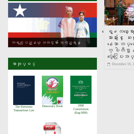
ေရွ႕တန္းေရ
သားမ်ားႏွင့္ 
ကရင္ျပည္နယ္ သတင္းမ်ား ၾကည့္ရန္
နေသာ တပ္မေတ
က္ ပါတီဌာ
လွဴေငြေပးအပ
စာအုပ္စင္
December 16, 
2008
Democracy Book
The Electronic
Constitution
Transactions Law
(Eng-MM)