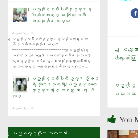
ျပည္ခိုင္ၿဖိဳးပါတီဒုဥကၠ႒မွ
ဝါဆိုသကၤန္းႏွင့္ လႉ ဖြယ္ ဝတၳဳ
အစုစုတို႔ ကပ္လႉ
August 5, 2026
ျပည္ခိုင္ၿဖိဳးပါတီဒုဥကၠ႒မွ ဝါဆိုသကၤန္းႏွင့္ လႉ
ဖြယ္ ဝတၳဳအစုစုတို႔ ကပ္လႉ 
ျပည္ေထာ
←
========================= (ျပည္တြင္း)ၾ
သဂုတ္ ၄ ေနျပည္ေတာ္ ၊တပ္ကုန္းၿမိဳ႕နယ္ အေနာ္
တိန္းေက်း
ရထာရပ္ကြက္ ၿမိဳ႕ေရွ႕စႏၵာ႐ုံဘုန္းေတာ္ႀကီးေက်ာင္း
မွ သက္ေတာ္ရွည္ ဆရာေတာ္ဘုရားႀကီးအား ၾသဂုတ္လ …
ျပည္ခိုင္ၿဖိဳးပါတီ ဥကၠ႒ ဦးခင္
ရီ တိုင္းေဒသႀကီး/ျပည္နယ္ လႊတ္ေ
စဥ့္ကိုင
တာ္ဥကၠ႒မ်ားႏွင့္ အစည္း အ ေဝး ျပဳ
ခမ္းအနားနွ
လုပ္
August 3, 2026
You 
ျပည္နယ္ႏွင့္တိုင္း သတင္းမ်ား