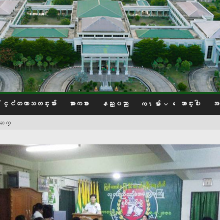
ႏိုင္ငံတကာသတင္းမ်ား
အားကစား
နည္းပညာ
ေဆာင္းပါး
အင
က႑မ်ား
္ဆက္
်ဳပ္ဆို
ခတ္ကစားနည္း၌ ေငြ တံဆိပ္ဆုမ်ားအသီးသီး ဆြတ္ခူး
းႏွင့္ ေဆးဝါးပစၥည္းမ်ားအား ျပည္ခိုင္ၿဖိဳးပါတီမွ လႉဒါန္း
ီက ကူညီေထာက္ပံ့