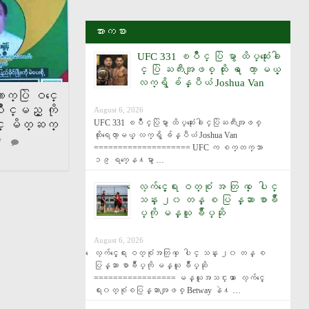
အားကစား
UFC 331 ၿပိဳင္ ပြဲ မွာ ထိပ္ဆုံးေခါ
င္ ပြဲ ႀကီးအျဖစ္ ထိုး ရ ေတာ့ မယ့္
လက္ရွိ ခ်န္ပီယံ ‌Joshua Van
ကာက္ပြဲ ဝင္ေ
င္မည့္ ကို
August 6, 2026
င္း မိတ္ဆက္
UFC 331 ၿပိဳင္ပြဲမွာ ထိပ္ဆုံးေခါင္ပြဲႀကီးအျဖစ္ 
ထိုးရေတာ့မယ့္ လက္ရွိ ခ်န္ပီယံ ‌Joshua Van 
7
==================== UFC က စက္တက္ဘာ 
၁၉ ရက္ေန႔မွာ …
ေလ့က်င့္ေရး ဝတ္စုံ အ တြ က္ ေပါင္
သန္း ၂၀ တန္ စ ပြ န္ဆာ စာခ်ဳ
ပ္ကို မန္ယူ ခ်ဳပ္ဆို
August 6, 2026
ေလ့က်င့္ေရး ဝတ္စုံအတြက္ ေပါင္ သန္း ၂၀ တန္ စ
ပြန္ဆာ စာခ်ဳပ္ကို မန္ယူ ခ်ဳပ္ဆို 
================= မန္ယူအသင္းဟာ ေလ့က်င့္ေ
ရး၀တ္စုံစပြန္ဆာအျဖစ္ Betway နဲ႔ …