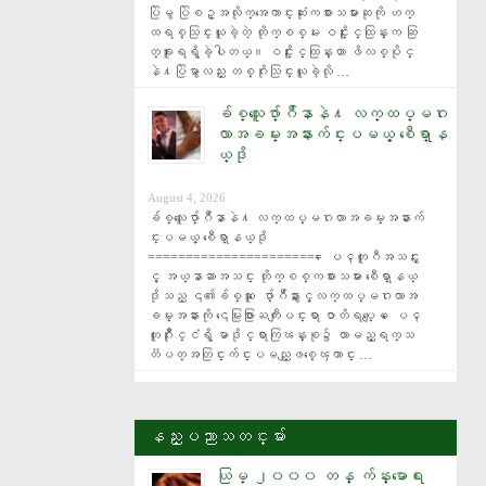
ပြဲမွ ပြဲစဥ္အလိုက္အေကာင္းဆုံးကစားသမားဆုကို ဟက္
ထရစ္သြင္းယူခဲ့တဲ့ တိုက္စစ္မႉး ဝင္းႏိုင္ထြန္းက ဆြ
တ္ခူးရရွိခဲ့ပါတယ္။ ဝင္းႏိုင္ထြန္းဟာ ဖိလစ္ပိုင္
နဲ႔ပြဲမွာလည္း တစ္ဂိုးသြင္းယူခဲ့လို …
ခ်စ္သူေဂ်ာ္ဂ်ီနာနဲ႔ လက္ထပ္မဂၤ
လာအခမ္းအနားက်င္းပမယ့္ စီေရာ္န
ယ္ဒို
August 4, 2026
ခ်စ္သူေဂ်ာ္ဂ်ီနာနဲ႔ လက္ထပ္မဂၤလာအခမ္းအနားက်
င္းပမယ့္ စီေရာ္နယ္ဒို 
======================= ေပၚတူဂီအသင္းႏွ
င့္ အယ္နာဆာအသင္း တိုက္စစ္ကစားသမား စီေရာ္နယ္
ဒိုသည္ ၎၏ခ်စ္သူ ေဂ်ာ္ဂ်ီနာႏွင့္လက္ထပ္မဂၤလာအ
ခမ္းအနားကို ၎ေမြးဖြားႀကီးျပင္းရာ ဇာတိရပ္ေျမ ေပၚ
တူဂီႏိုင္ငံရွိ မာဒိုင္ရာကြၽန္းစု၌ လာမည့္ရက္သ
တၱပတ္အတြင္းက်င္းပမည္ျဖစ္ေၾကာင္း …
နည္းပညာသတင္းမ်ား
ယြမ္ ၂၀၀၀ တန္ က်န္းမာေရး