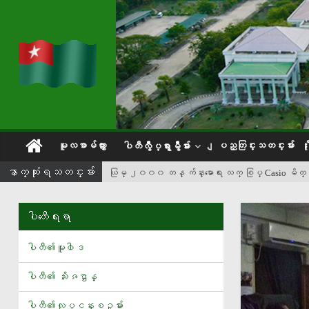
မူလစာမ်က္ႏွာ
ျပည္တြင္းသတင္းမ်ား
ပါတီလွဳပ္ရွားမွဳမ်ား
ေနာက္ဆံုးရသတင္းမ်ား
ယြမ္ ၂၀၀၀ တန္ က်န္းမာေရး လက္ စြပ္ Casio မိတ
ႏိုင္ငံေတာ္သမၼတ ထိုင္းႏိုင္ငံသို႔ ေရာက္ရွိ
ေလ့က်င့္ေရး ဝတ္စုံ အ တြ က္ ေပါင္ သန္း ၂၀ တန္ စ ပြ န္ဆာ စာခ်ဳပ္ကို မန္ယူ ခ
ပါတီေရးရာ
ျမန္မာ့လက္ေ႐ြးစင္ အမ်ိဳးသားအသင္းႏွင့္ အမ်ိဳးသမီးအသင္းတို႔ ကြင္း သြင္း ျခင္း
ပါတီ၏မူ၀ါဒ
ေလးမ်က္ႏွာၿမိဳ႕နယ္ ေရ ေဘး ကယ္ဆယ္ေရးစခန္းသို႔ အသင့္စားသုံးႏိုင္ေသာအစားအစာမ်ာ
ပါတီ၏ သႏိၷဌာန္
ေရႀကီးနစ္ျမဳပ္မႈဒဏ္ခံရသည့္ ေက်း႐ြာမ်ားရွိ ျပည္သူမ်ားအား ျပည္ခိုင္ၿဖိဳးပါတ
ေတာင္ကိုရီးယားမွာ အပူလႈိင္းေၾကာင့္ ေသဆုံးသူ ၁၉ ဦးအထိရွိလာ
ပါတီ၏လုပ္ငန္းစဥ္မ်ား