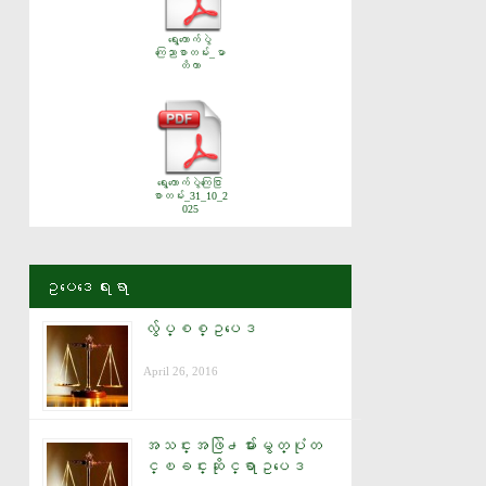
ရွေးကောက်ပွဲ
ကြေညာစာတမ်း_မာ
တိကာ
ရွေးကောက်ပွဲကြေငြာ
စာတမ်း_31_10_2
025
ဥပေဒေရးရာ
လွ်ပ္စစ္ဥပေဒ
April 26, 2016
အသင္းအဖြဲ႕မ်ားမွတ္ပုံတ
င္ၿခင္းဆိုင္ရာဥပေဒ