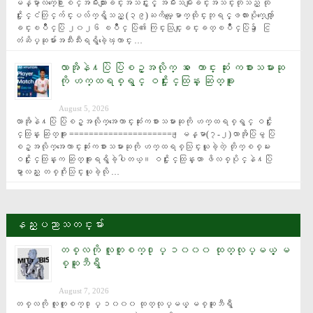
မန္မာ့လက္ေ႐ြးစင္အမ်ိဳးသားျခင္းအသင္းႏွင့္ အမ်ိဳးသမီးျခင္းအသင္းတိုသည္ ထို
င္းႏိုင္ငံတြင္က်င္းပလ်က္ရွိသည့္ (၃၉)ႀကိမ္ေျမာက္ထိုင္းဘုရင့္ဖလားပိုက္ေက်ာ္ျ
ခင္းၿပိဳင္ပြဲ ၂၀၂၆ ၿပိဳင္ ပြဲ၏ ကြင္းသြင္းျခင္းခတ္ၿပိဳင္ပြဲ၌ ေငြ
တံဆိပ္ဆုမ်ားအသီးသီးရရွိခဲ့ေၾကာင္း …
လာအိုနဲ႔ပြဲ ပြဲစဥ္အလိုက္ အ ေကာင္း ဆုံး ကစားသမားဆု
ကို ဟက္ထရစ္ရွင္ ဝင္းႏိုင္ထြန္း ဆြတ္ခူး
August 5, 2026
လာအိုနဲ႔ပြဲ ပြဲစဥ္အလိုက္အေကာင္းဆုံးကစားသမားဆုကို ဟက္ထရစ္ရွင္ ဝင္းႏို
င္ထြန္း ဆြတ္ခူး ====================== ျမန္မာ(၇-၂)လာအိုပြဲမွ ပြဲ
စဥ္အလိုက္အေကာင္းဆုံးကစားသမားဆုကို ဟက္ထရစ္သြင္းယူခဲ့တဲ့ တိုက္စစ္မႉး 
ဝင္းႏိုင္ထြန္းက ဆြတ္ခူးရရွိခဲ့ပါတယ္။ ဝင္းႏိုင္ထြန္းဟာ ဖိလစ္ပိုင္နဲ႔ပြဲ
မွာလည္း တစ္ဂိုးသြင္းယူခဲ့လို …
နည္းပညာသတင္းမ်ား
တစ္လကို လူတူစက္႐ုပ္ ၁၀၀၀ ထုတ္လုပ္မယ့္ မ
စ္ဆူဘီရွီ
August 7, 2026
တစ္လကို လူတူစက္႐ုပ္ ၁၀၀၀ ထုတ္လုပ္မယ့္ မစ္ဆူဘီရွီ 