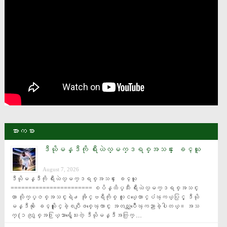
အားကစား
ဒီယိုမန္ဒီကို ရီးယဲလ္မက္ဒရစ္အသင္း ေခၚယူ
August 7, 2026
ဒီယိုမန္ဒီကို ရီးယဲလ္မက္ဒရစ္အသင္း ေခၚယူ 
======================= စပိန္ထိပ္သီး ရီးယဲလ္မက္ဒရစ္အသင္း
ဟာ လိုက္ပ္ဇစ္အသင္းရဲ႕ အိုင္ဗရီကိုစ္ လူငယ္ေတာင္ပံၾကယ္ပြင့္ ဒီယို
မန္ဒီကို ေခၚယူႏိုင္ခဲ့ၿပီျဖစ္ေၾကာင္း အတည္ျပဳေၾကညာခဲ့ပါတယ္။ အသ
က္ (၁၉)ႏွစ္အ႐ြယ္သာရွိေသးတဲ့ ဒီယိုမန္ဒီအတြက္ …