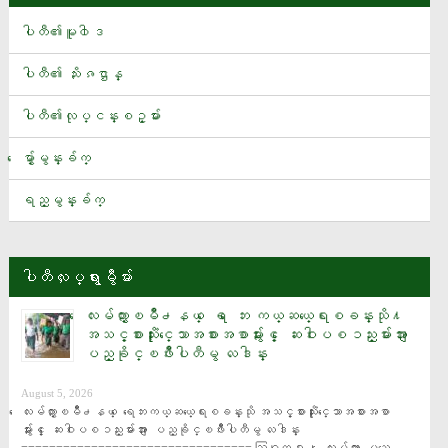
UFC 331 ၿပိဳင္ ပြဲ မွာ ထိပ္ဆုံးေခါင္ ပြဲ ႀကီးအျဖစ္ ထိုး ရ ေတာ့ မယ့္ လက္ရွိ
ပါတီ၏မူ၀ါဒ
ခ်န္ပီယံ ‌Joshua Van
ယြမ္ ၂၀၀၀ တန္ က်န္းမာေရး လက္ စြပ္ Casio မိတ္ဆက္
ပါတီ၏ သႏိၷဌာန္
ႏိုင္ငံေတာ္သမၼတ ထိုင္းႏိုင္ငံသို႔ ေရာက္ရွိ
ပါတီ၏လုပ္ငန္းစဥ္မ်ား
ေလ့က်င့္ေရး ဝတ္စုံ အ တြ က္ ေပါင္ သန္း ၂၀ တန္ စ ပြ န္ဆာ စာခ်ဳပ္ကို မ
န္ယူ ခ်ဳပ္ဆို
ေမွ်ာ္မွန္းခ်က္
ျမန္မာ့လက္ေ႐ြးစင္ အမ်ိဳးသားအသင္းႏွင့္ အမ်ိဳးသမီးအသင္းတို႔ ကြင္း သြင္း ျခ
ရည္မွန္းခ်က္
င္းခတ္ကစားနည္း၌ ေငြ တံဆိပ္ဆုမ်ားအသီးသီး ဆြတ္ခူး
ေလးမ်က္ႏွာၿမိဳ႕နယ္ ေရ ေဘး ကယ္ဆယ္ေရးစခန္းသို႔ အသင့္စားသုံးႏိုင္ေသာအစား
အစာမ်ားႏွင့္ ေဆးဝါးပစၥည္းမ်ားအား ျပည္ခိုင္ၿဖိဳးပါတီမွ လႉဒါန္း
ပါတီလႈပ္ရွားမွဳမ်ား
ေရႀကီးနစ္ျမဳပ္မႈဒဏ္ခံရသည့္ ေက်း႐ြာမ်ားရွိ ျပည္သူမ်ားအား ျပည္ခိုင္ၿဖိဳး
ေလးမ်က္ႏွာၿမိဳ႕နယ္ ေရ ေဘး ကယ္ဆယ္ေရးစခန္းသို႔
ပါတီက ကူညီေထာက္ပံ့
အသင့္စားသုံးႏိုင္ေသာအစားအစာမ်ားႏွင့္ ေဆးဝါးပစၥည္းမ်ားအား ျ
ဒီယိုမန္ဒီကို ရီးယဲလ္မက္ဒရစ္အသင္း ေခၚယူ
ပည္ခိုင္ၿဖိဳးပါတီမွ လႉဒါန္း
August 5, 2026
ေလးမ်က္ႏွာၿမိဳ႕နယ္ ေရေဘးကယ္ဆယ္ေရးစခန္းသို အသင့္စားသုံးႏိုင္ေသာအစားအစာ
မ်ားႏွင့္ ေဆးဝါးပစၥည္းမ်ားအား ျပည္ခိုင္ၿဖိဳးပါတီမွ လႉဒါန္း 