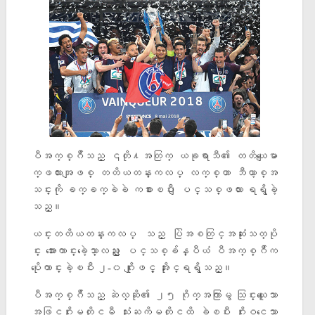
ပီအက္စ္ဂ်ီသည္ ၎တို႔အတြက္ ယခုရာသီ၏ တတိယေျမာ
က္ဖလားအျဖစ္ တတိယတန္းကလပ္ လက္စ္ဟာ ဘီယာ့စ္အ
သင္းကို ခက္ခက္ခဲခဲ ကစားၿပီး ျပင္သစ္ဖလား ရရွိခဲ့
သည္။
ယင္းတတိယတန္းကလပ္ သည္ ပြဲအစတြင္အဆံုးသတ္ပို
င္း အားေကာင္းခဲ့ေသာ္လည္း ျပင္သစ္ခ်န္ပီယံ ပီအက္စ္ဂ်ီက
ပိုေကာင္းခဲ့ၿပီး ၂-၀ ဂိုးျဖင့္ အႏုိင္ရရွိသည္။
ပီအက္စ္ဂ်ီသည္ ဆဲလ္ဆို၏ ၂၅ ဂိုက္အကြာမွ သြင္းယူေသာ
အဖြင့္ဂိုးမတိုင္မီ သံုးႀကိမ္တိုင္ထိ ခဲ့ၿပီး ဂိုးဝင္ေသာ