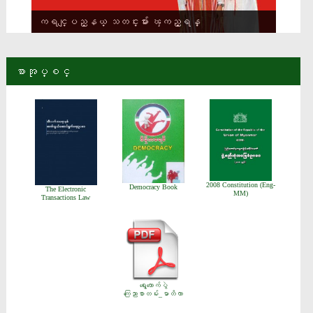
ကရင္ျပည္နယ္ သတင္းမ်ား ၾကည့္ရန္
စာအုပ္စင္
2008 Constitution (Eng-
Democracy Book
The Electronic
MM)
Transactions Law
ရွေးကောက်ပွဲ
ကြေညာစာတမ်း_မာတိကာ