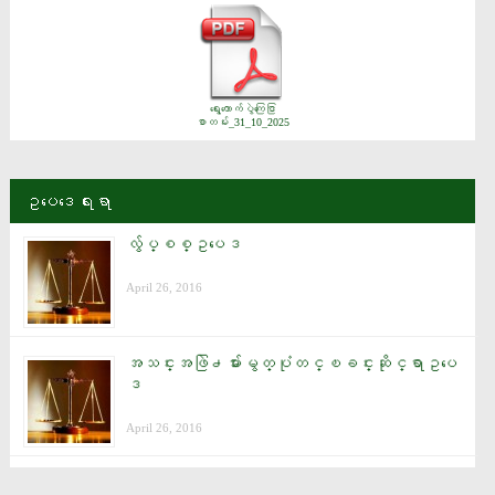
ရွေးကောက်ပွဲကြေငြာ
စာတမ်း_31_10_2025
ဥပေဒေရးရာ
လွ်ပ္စစ္ဥပေဒ
April 26, 2016
အသင္းအဖြဲ႕မ်ားမွတ္ပုံတင္ၿခင္းဆိုင္ရာဥပေ
ဒ
April 26, 2016