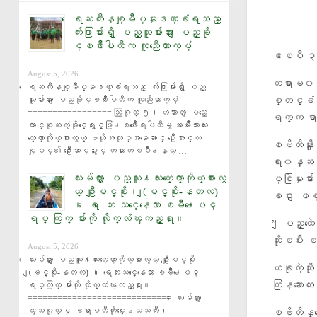
ေရႀကီးနစ္ျမဳပ္မႈဒဏ္ခံရသည့္ ေ
က်း႐ြာမ်ားရွိ ျပည္သူမ်ားအား ျပည္ခို
င္ၿဖိဳးပါတီက ကူညီေထာက္ပံ့
ဧၿပီ 
August 5, 2026
တရားမ၀င္
ေရႀကီးနစ္ျမဳပ္မႈဒဏ္ခံရသည့္ ေက်း႐ြာမ်ားရွိ ျပည္
စ္တင္ခံ
သူမ်ားအား ျပည္ခိုင္ၿဖိဳးပါတီက ကူညီေထာက္ပံ့ 
================= ဩဂုတ္ ၅၊ ဟသၤာတ ျပည္ေ
ရက္က ရာထ
ထာင္စုႀကံ့ခိုင္ေရးႏွင့္ဖြံ႕ၿဖိဳးေရးပါတီမွ အမ်ိဳးသားလႊ
တ္ေတာ္ကိုယ္စားလွယ္ ဗဟိုအလုပ္အမႈေဆာင္ ဦးေအာင္တ
ၿဗိတိန္ႏိ
င္ျမင့္၏ ဦးေဆာင္မႈႏွင့္ ဟသၤာတၿမိဳ႕နယ္ …
ရး၀န္ႀကီး
ေလးမ်က္ႏွာ ျပည္သူ႔လႊတ္ေတာ္ကိုယ္စားလွ
ပ္စြဲမႈမ်
ယ္ ဦးျမင့္စိုး၊ (ျမင့္စိုး-နတလ)
ခင္း ျဖ
၊ ေရ ေဘး သင့္ေနေသာ ၿမိဳ႕ေပၚ
ရပ္ ကြက္ မ်ားကို လိုက္လံၾကည့္ရႈ။
” ျပည္ထဲ
ဆိုၿပီး ၿ
August 5, 2026
ေလးမ်က္ႏွာ ျပည္သူ႔လႊတ္ေတာ္ကိုယ္စားလွယ္ ဦးျမင့္စိုး၊ 
ယခုကဲ့သု
(ျမင့္စိုး-နတလ) ၊ ေရေဘးသင့္ေနေသာ ၿမိဳ႕ေပၚ 
ကြန္ဆာေတး
ရပ္ကြက္ မ်ားကို လိုက္လံၾကည့္ရႈ။ 
============================= ေလးမ်က္ႏွာ 
ၾသဂုတ္ ၄ ဧရာဝတီတိုင္းေဒသႀကီး၊ …
ၿဗိတိန္က