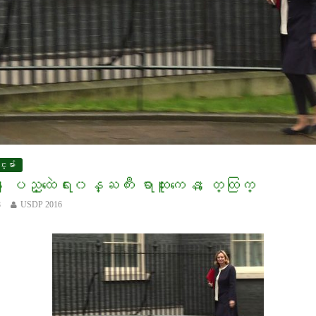
းႏွင့္ ေဆးဝါးပစၥည္းမ်ားအား ျပည္ခိုင္ၿဖိဳးပါတီမွ လႉဒါန္း
ီက ကူညီေထာက္ပံ့
းမ်ား
 ျပည္ထဲေရး၀န္ႀကီး ရာထူးကေန ႏႈတ္ထြက္
8
USDP 2016