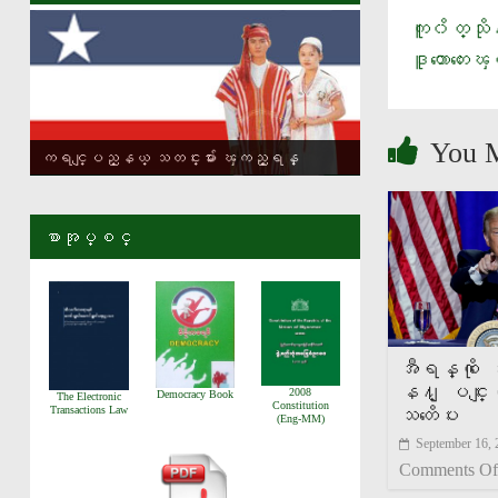
ကူ၀ိတ္သို
ဒူတာေတးေ
You 
ကရင္ျပည္နယ္ သတင္းမ်ား ၾကည့္ရန္
စာအုပ္စင္
အီရန္ကိ
န႔္ ျပင္း
2008
Democracy Book
The Electronic
Constitution
Transactions Law
သတိေပး
(Eng-MM)
September 16,
Comments Of