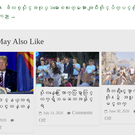
႔ ဖိလစ္ပိုင္အလုပ္သမားေစလႊတ္မႈအား အျပီးတိုင္ပိတ္ပင္လုိ
ၾကညာ
→
May Also Like
အီတလီႏွင့္ေဘ
ပိုလန္ေ႐ြးေကာက္ပြဲမွာတြင္
တို႔၌ အပူခ
လက္ရွိသမၼတအနိုင္
ု ေဒၚနယ္ထရ
မင့္တက္
ရ
ျပင္းထန္ထန္
June 30, 2026
Comments
July 14, 2020
Off
Off
 2020
f