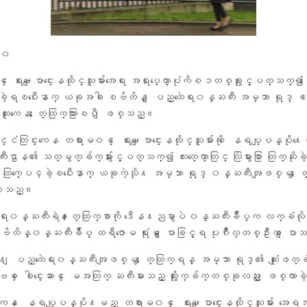
၃၀
 ေရႊ႕ေျပာင္းေနထိုင္သူမ်ားအေရး အရႈပ္ေတာ္ပံုကိစၥတစ္ခုႏွင့္ပတ္သက္
ခဲ့ရၿပီးေနာက္ ယခုအခါ ၿဗိတိန္ ျပည္ထဲေရး၀န္ႀကီး အမ္ဘာ ရုဒ္
ူးကေန ႏႈတ္ထြက္သြားၿပီ ျဖစ္သည္။
ုင္ငံတြင္းကေန တရားမ၀င္ ေရႊ႕ေျပာင္းေနထုိင္သူမ်ားကို ေနရပ္ျပန္ပို႔ေ
ဌာန၏ သတ္မွတ္ခ်က္မ်ားႏွင့္ပတ္သက္၍ လႊတ္ေတာ္တြင္ လြဲမွားစြာ ထြက္ဆိုခ
ား ထြက္ေပၚခဲ့ၿပီးေနာက္ ယခုကဲ့သုိ႔ အမ္ဘာ ရုဒ္ ၀န္ႀကီးအျဖစ္မွ ႏႈတ္ထြ
စ္သည္။
ေရး၀န္ႀကီးရဲ႕ႏႈတ္ထြက္စာကုိ ဒီေန႔ညမွာပဲ ၀န္ႀကီးခ်ဳပ္က လက္ခံလိ
ဗိတိန္၀န္ႀကီးခ်ဳပ္ ထရီဇာေမ ရံုးမွ ေျပာခြင့္ရ ပုဂၢိဳလ္တစ္ဦးက ေျပ
ိ႔ ျပည္ထဲေရး၀န္ႀကီးအျဖစ္မွ ႏႈတ္ထြက္ရန္ အမ္ဘာ ရုဒ္၏ ဆုံးျဖတ္ခ်
ဗစ္ ေခါင္းေဆာင္ ေမအတြက္ ႀကီးမားသည့္ ထုိးႏွက္ခ်က္တစ္ခုလည္း ျဖစ္လာ
ေန ေနရပ္ျပန္ပို႔မည့္ တရားမ၀င္ ေရႊ႕ေျပာင္းေနထုိင္သူမ်ား အေရအတ