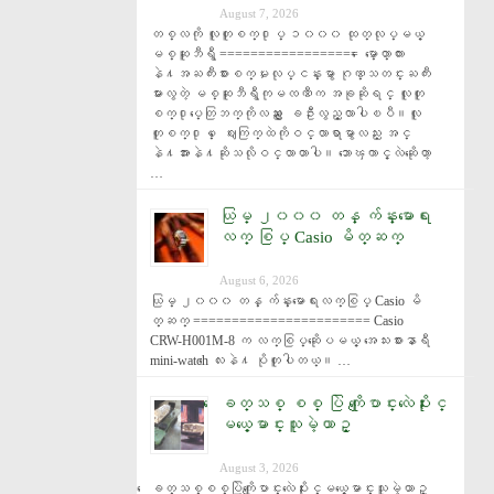
August 7, 2026
တစ္လကို လူတူစက္႐ုပ္ ၁၀၀၀ ထုတ္လုပ္မယ့္ 
မစ္ဆူဘီရွီ ================== ေမာ္ေတာ္ကား
နဲ႔အႀကီးစားစက္မႈလုပ္ငန္းမွာ ဂုဏ္သတင္းႀကီး
မားလွတဲ့ မစ္ဆူဘီရွီကုမၸဏီက အခုဆိုရင္ လူတူ
စက္႐ုပ္ေတြဘက္ကိုလည္း ေျခဦးလွည့္လာပါၿပီ။လူ
တူစက္႐ုပ္ ေဈးကြက္ထဲကိုဝင္လာရာမွာလည္း အင္
နဲ႔အားနဲ႔ဆိုသလိုဝင္လာတာပါ။ ဘာေၾကာင့္လဲဆိုေတာ့ 
…
ယြမ္ ၂၀၀၀ တန္ က်န္းမာေရး
လက္ စြပ္ Casio မိတ္ဆက္
August 6, 2026
ယြမ္ ၂၀၀၀ တန္ က်န္းမာေရးလက္စြပ္ Casio မိ
တ္ဆက္ ======================= Casio 
CRW-H001M-8 က လက္စြပ္ဆိုေပမယ့္ အေသးစားနာရီ 
mini-watch ေလးနဲ႔ ပိုတူပါတယ္။ …
ေခတ္သစ္ စစ္ ပြဲ ကိုေျပာင္းလဲေပးႏိုင္
မယ့္ေမာင္းသူမဲ့ယာဥ္
August 3, 2026
ေခတ္သစ္စစ္ပြဲကိုေျပာင္းလဲေပးႏိုင္မယ့္ေမာင္းသူမဲ့ယာဥ္ 