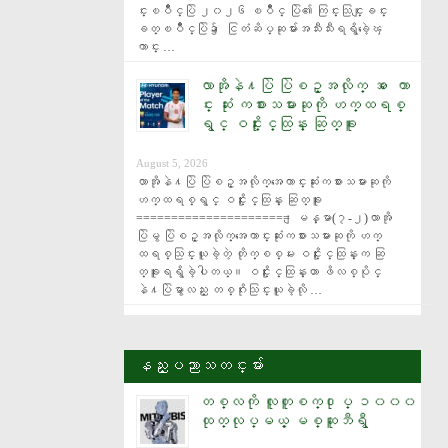
င္းၿပိဳင္ပြဲ ၂၀၂၆ ၿပိဳင္ ပြဲ၏ ကြင္းသြင္းျခင္း
ခတ္ၿပိဳင္ပြဲ၌ ေငြတံဆိပ္ဆုမ်ားအသီးသီးရရွိခဲ့ေၾ
ကာင္း …
လာအိုနဲ႔ပြဲ ပြဲစဥ္အလိုက္ အ ေကာ
င္း ဆုံး ကစားသမားဆုကို ဟက္ထရစ္
ရွင္ ဝင္းႏိုင္ထြန္း ဆြတ္ခူး
August 5, 2026
လာအိုနဲ႔ပြဲ ပြဲစဥ္အလိုက္အေကာင္းဆုံးကစားသမားဆုကို 
ဟက္ထရစ္ရွင္ ဝင္းႏိုင္ထြန္း ဆြတ္ခူး 
====================== ျမန္မာ(၇-၂)လာအို
ပြဲမွ ပြဲစဥ္အလိုက္အေကာင္းဆုံးကစားသမားဆုကို ဟက္
ထရစ္သြင္းယူခဲ့တဲ့ တိုက္စစ္မႉး ဝင္းႏိုင္ထြန္းက ဆြ
တ္ခူးရရွိခဲ့ပါတယ္။ ဝင္းႏိုင္ထြန္းဟာ ဖိလစ္ပိုင္
နဲ႔ပြဲမွာလည္း တစ္ဂိုးသြင္းယူခဲ့လို …
နည္းပညာသတင္းမ်ား
တစ္လကို လူတူစက္႐ုပ္ ၁၀၀၀
ထုတ္လုပ္မယ့္ မစ္ဆူဘီရွီ