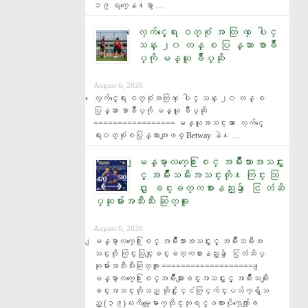
၁၉ ရက္ေန႔မွာ …
ေလ့က်င့္ေရး ဝတ္စုံ အ တြ က္ ေပါင္
သန္း ၂၀ တန္ စ ပြ န္ဆာ စာခ်ဳ
ပ္ကို မန္ယူ ခ်ဳပ္ဆို
August 6, 2026
ေလ့က်င့္ေရး ဝတ္စုံအတြက္ ေပါင္ သန္း ၂၀ တန္ စ
ပြန္ဆာ စာခ်ဳပ္ကို မန္ယူ ခ်ဳပ္ဆို 
================= မန္ယူအသင္းဟာ ေလ့က်င့္ေ
ရး၀တ္စုံစပြန္ဆာအျဖစ္ Betway နဲ႔ …
ျမန္မာ့လက္ေ႐ြးစင္ အမ်ိဳးသားအသင္းႏွ
င့္ အမ်ိဳးသမီးအသင္းတို႔ ကြင္း သြ
င္း ျခင္းခတ္ကစားနည္း၌ ေငြ တံဆိ
ပ္ဆုမ်ားအသီးသီး ဆြတ္ခူး
August 6, 2026
ျမန္မာ့လက္ေ႐ြးစင္ အမ်ိဳးသားအသင္းႏွင့္ အမ်ိဳးသမီးအ
သင္းတို ကြင္းသြင္းျခင္းခတ္ကစားနည္း၌ ေငြတံဆိပ္
ဆုမ်ားအသီးသီးဆြတ္ခူး ==================== ျ
မန္မာ့လက္ေ႐ြးစင္အမ်ိဳးသားျခင္းအသင္းႏွင့္ အမ်ိဳးသမီးျ
ခင္းအသင္းတိုသည္ ထိုင္းႏိုင္ငံတြင္က်င္းပလ်က္ရွိသ
ည့္ (၃၉)ႀကိမ္ေျမာက္ထိုင္းဘုရင့္ဖလားပိုက္ေက်ာ္ျခ