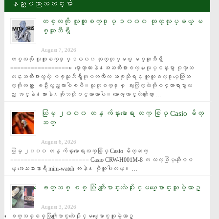
နည္းပညာသတင္းမ်ား
တစ္လကို လူတူစက္႐ုပ္ ၁၀၀၀ ထုတ္လုပ္မယ့္ မ
စ္ဆူဘီရွီ
August 7, 2026
တစ္လကို လူတူစက္႐ုပ္ ၁၀၀၀ ထုတ္လုပ္မယ့္ မစ္ဆူဘီရွီ 
================== ေမာ္ေတာ္ကားနဲ႔အႀကီးစားစက္မႈလုပ္ငန္းမွာ ဂုဏ္သ
တင္းႀကီးမားလွတဲ့ မစ္ဆူဘီရွီကုမၸဏီက အခုဆိုရင္ လူတူစက္႐ုပ္ေတြဘ
က္ကိုလည္း ေျခဦးလွည့္လာပါၿပီ။လူတူစက္႐ုပ္ ေဈးကြက္ထဲကိုဝင္လာရာမွာလ
ည္း အင္နဲ႔အားနဲ႔ဆိုသလိုဝင္လာတာပါ။ ဘာေၾကာင့္လဲဆိုေတာ့ …
ယြမ္ ၂၀၀၀ တန္ က်န္းမာေရး လက္ စြပ္ Casio မိတ္
ဆက္
August 6, 2026
ယြမ္ ၂၀၀၀ တန္ က်န္းမာေရးလက္စြပ္ Casio မိတ္ဆက္ 
======================= Casio CRW-H001M-8 က လက္စြပ္ဆိုေပမ
ယ့္ အေသးစားနာရီ mini-watch ေလးနဲ႔ ပိုတူပါတယ္။ …
ေခတ္သစ္ စစ္ ပြဲ ကိုေျပာင္းလဲေပးႏိုင္မယ့္ေမာင္းသူမဲ့ယာဥ္
August 3, 2026
ေခတ္သစ္စစ္ပြဲကိုေျပာင္းလဲေပးႏိုင္မယ့္ေမာင္းသူမဲ့ယာဥ္ 