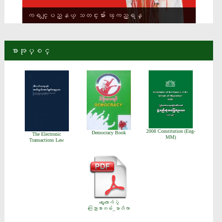
ကရင္ျပည္နယ္ သတင္းမ်ား ၾကည့္ရန္
စာအုပ္စင္
2008 Constitution (Eng-
Democracy Book
The Electronic
MM)
Transactions Law
ရွေးကောက်ပွဲ
ကြေညာစာတမ်း_မာတိကာ