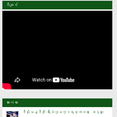
သီချင်း
အားကစား
ဒီယိုမန္ဒီကို ရီးယဲလ္မက္ဒရစ္အသင္း ေခၚယူ