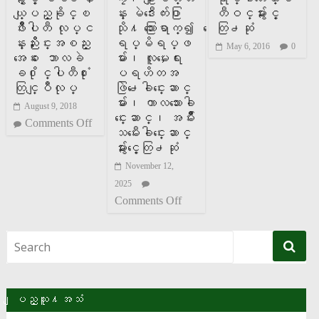
ယ္ျပည္ခိုင္ၿ
န္း မဲဒီးေက်း႐ြာ
တီဝင္မ်ားႏွင့္
ဖိဳးပါတီ လုပ္င
သို႔ သြားေရာက္၍
ေတြ႕ဆုံ
န္းညိႇႏႈိင္းအစည္း
ရပ္မိရပ္ဖ
May 6, 2016
0
အေဝး ေဘာလခဲ
မ်ား၊ လူမႈေရး
ခ႐ိုင္ပါတီ႐ုံး
ပရဟိတအ
တြင္ျပဳလုပ္
ဖြဲ႕ေခါင္းေဆာင္
မ်ား၊ ကာလသားေခါ
August 9, 2018
င္းေဆာင္၊ အမ်ိဳး
Comments Off
သမီးေခါင္းေဆာင္
မ်ားႏွင့္ေတြ႕ဆုံ
November 12,
2025
Comments Off
ျပည္သူ႔အသံ