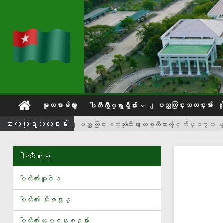
မူလစာမ်က္ႏွာ
ျပည္တြင္းသတင္းမ်ား
ပါတီလွဳပ္ရွားမွဳမ်ား
ေနာက္ဆံုးရသတင္းမ်ား
ျပည္ တြင္း စက္သုံးဆီေဈး တစ္လီတာလွ်င္ က်ပ္ ၁၇
တစ္လကို လူတူစက္႐ုပ္ ၁၀၀၀ ထုတ္လုပ္မယ့္ မစ္
UFC 331 ၿပိဳင္ ပြဲ မွာ ထိပ္ဆုံးေခါင္ ပြဲ ႀကီးအျဖစ္ ထိုး ရ ေတာ့ မယ့္ လက္ရွိ ခ်
ပါတီေရးရာ
ယြမ္ ၂၀၀၀ တန္ က်န္းမာေရး လက္ စြပ္ Casio မိတ္ဆက္
ပါတီ၏မူ၀ါဒ
ႏိုင္ငံေတာ္သမၼတ ထိုင္းႏိုင္ငံသို႔ ေရာက္ရွိ
ပါတီ၏ သႏိၷဌာန္
ေလ့က်င့္ေရး ဝတ္စုံ အ တြ က္ ေပါင္ သန္း ၂၀ တန္ စ ပြ န္ဆာ စာခ်ဳပ္ကို မန္ယူ ခ
ျမန္မာ့လက္ေ႐ြးစင္ အမ်ိဳးသားအသင္းႏွင့္ အမ်ိဳးသမီးအသင္းတို႔ ကြင္း သြင္း ျခင္း
ပါတီ၏လုပ္ငန္းစဥ္မ်ား