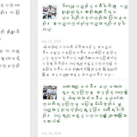
္းပတဲ့ အေ
ဒီကေန့ျပည္ခုိင္ၿဖိဳးပါတီဟာ ျပည္
သူလူထုရဲ႔အားကိုးအားထားျပဳရမ
သူတုိ႔က ထြ
ယ္႕ပါတီျဖစ္တယ္ဆိုတာ ကြၽန္မ
တို႔ နားလည္လက္ခံယုံၾကည္လာၿပီျဖစ္ပါ
တယ္
ုိးယူျပီး
္။
July 26, 2018
  မႏၲေလးတိုင္းေဒသႀကီး မိတီၴလာခ႐ိုင္ သာစည္ၿ
ရစ္ က တရု
မိဳ႕နယ္ႏွင့္ ဝမ္းတြင္းၿမိဳ႕နယ္မ်ားတြင္ ဇူလိုင္ 
မွာ အေမရိ
၂၅ ရက္က ပါတီဝင္အဆိုျပဳလႊာေပးအပ္ပြဲမ်ားက်င္း
ပခဲ့ရာ ပါတီသို႔ဝင္ေရာက္ျခင္းႏွင့္ပတ္သက္၍ ဝ
 လက္နက္ကုိ
မ္းတြင္းၿမိဳ႕နယ္ ဘုရားျဖဴေက်းရြာအုပ္စု ရြာရွည္ေက်း
ရြာမွ ေမာင္စည္သူေအာင္ႏွင့္ သာစည္ၿမိဳ႕နယ္ …
မဟာေအာင္ေျမၿမိဳ႕နယ္ မဟာအေ
ရွ႕ရပ္ကြက္မွ ေမာင္စုိင္းထက္ေက်ာ္ႏွ
င့္ ခ်မ္းေအးသာစံၿမိဳ႕နယ္ ကံေကာ
က္ႀကီးရပ္ကြက္မွ မယြန္းမီမီေဇာ္တုိ႔မွ ျ
ပည္ေထာင္စုၾကံ့ခုိင္ေရးႏွင့္ဖြံ႕ၿဖိဳးေရးပါတီ
သုိ႔ ဝင္ေရာက္ျခင္းႏွင့္ပတ္သက္၍ ​ေျပာျကားသြား​ေသာ
စကားသံမ်ား
July 26, 2018