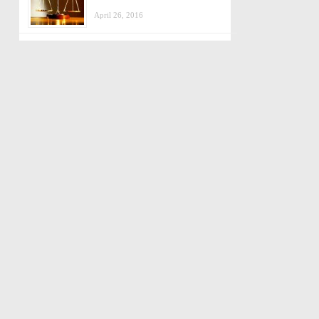
April 26, 2016