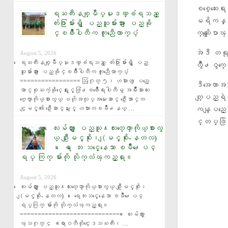
စစ္ေဆးေရ
ေရႀကီးနစ္ျမဳပ္မႈဒဏ္ခံရသည့္ ေ
မရိကန္ အထ
က်း႐ြာမ်ားရွိ ျပည္သူမ်ားအား ျပည္ခို
က္ဆုိေျပ
င္ၿဖိဳးပါတီက ကူညီေထာက္ပံ့
အဲဒီ တရု
August 5, 2026
ေရႀကီးနစ္ျမဳပ္မႈဒဏ္ခံရသည့္ ေက်း႐ြာမ်ားရွိ ျပည္
လွဳိ႕ဝွက္
သူမ်ားအား ျပည္ခိုင္ၿဖိဳးပါတီက ကူညီေထာက္ပံ့ 
================= ဩဂုတ္ ၅၊ ဟသၤာတ ျပည္ေ
ဒီအေတာအတ
ထာင္စုႀကံ့ခိုင္ေရးႏွင့္ဖြံ႕ၿဖိဳးေရးပါတီမွ အမ်ိဳးသားလႊ
တ္ျပည္ရဲ
တ္ေတာ္ကိုယ္စားလွယ္ ဗဟိုအလုပ္အမႈေဆာင္ ဦးေအာင္တ
င္ျမင့္၏ ဦးေဆာင္မႈႏွင့္ ဟသၤာတၿမိဳ႕နယ္ …
ကန္ျပည္ေထ
င္တပ္ဖြဲ႔
ေလးမ်က္ႏွာ ျပည္သူ႔လႊတ္ေတာ္ကိုယ္စားလွ
ယ္ ဦးျမင့္စိုး၊ (ျမင့္စိုး-နတလ)
၊ ေရ ေဘး သင့္ေနေသာ ၿမိဳ႕ေပၚ
ရပ္ ကြက္ မ်ားကို လိုက္လံၾကည့္ရႈ။
August 5, 2026
ေလးမ်က္ႏွာ ျပည္သူ႔လႊတ္ေတာ္ကိုယ္စားလွယ္ ဦးျမင့္စိုး၊ 
(ျမင့္စိုး-နတလ) ၊ ေရေဘးသင့္ေနေသာ ၿမိဳ႕ေပၚ 
ရပ္ကြက္ မ်ားကို လိုက္လံၾကည့္ရႈ။ 
============================= ေလးမ်က္ႏွာ 
ၾသဂုတ္ ၄ ဧရာဝတီတိုင္းေဒသႀကီး၊ …