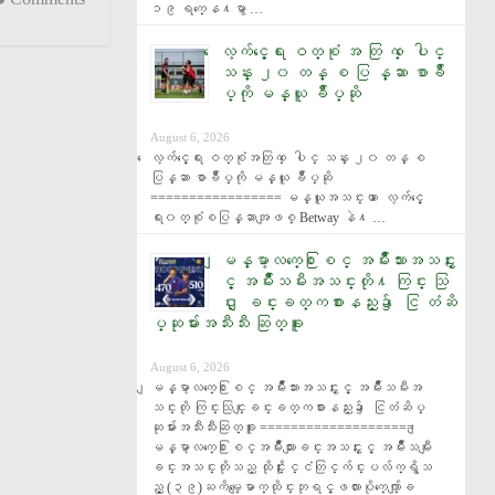
၁၉ ရက္ေန႔မွာ …
ေလ့က်င့္ေရး ဝတ္စုံ အ တြ က္ ေပါင္
သန္း ၂၀ တန္ စ ပြ န္ဆာ စာခ်ဳ
ပ္ကို မန္ယူ ခ်ဳပ္ဆို
August 6, 2026
ေလ့က်င့္ေရး ဝတ္စုံအတြက္ ေပါင္ သန္း ၂၀ တန္ စ
ပြန္ဆာ စာခ်ဳပ္ကို မန္ယူ ခ်ဳပ္ဆို 
================= မန္ယူအသင္းဟာ ေလ့က်င့္ေ
ရး၀တ္စုံစပြန္ဆာအျဖစ္ Betway နဲ႔ …
ျမန္မာ့လက္ေ႐ြးစင္ အမ်ိဳးသားအသင္းႏွ
င့္ အမ်ိဳးသမီးအသင္းတို႔ ကြင္း သြ
င္း ျခင္းခတ္ကစားနည္း၌ ေငြ တံဆိ
ပ္ဆုမ်ားအသီးသီး ဆြတ္ခူး
August 6, 2026
ျမန္မာ့လက္ေ႐ြးစင္ အမ်ိဳးသားအသင္းႏွင့္ အမ်ိဳးသမီးအ
သင္းတို ကြင္းသြင္းျခင္းခတ္ကစားနည္း၌ ေငြတံဆိပ္
ဆုမ်ားအသီးသီးဆြတ္ခူး ==================== ျ
မန္မာ့လက္ေ႐ြးစင္အမ်ိဳးသားျခင္းအသင္းႏွင့္ အမ်ိဳးသမီးျ
ခင္းအသင္းတိုသည္ ထိုင္းႏိုင္ငံတြင္က်င္းပလ်က္ရွိသ
ည့္ (၃၉)ႀကိမ္ေျမာက္ထိုင္းဘုရင့္ဖလားပိုက္ေက်ာ္ျခ