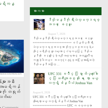
အေမရိကန္
အားကစား
ဒီယိုမန္ဒီကို ရီးယဲလ္မက္ဒရစ္
အသင္း ေခၚယူ
August 7, 2026
ဒီယိုမန္ဒီကို ရီးယဲလ္မက္ဒရစ္အသင္း ေခၚယူ 
======================= စပိန္ထိပ္သီး ရီး
ယဲလ္မက္ဒရစ္အသင္းဟာ လိုက္ပ္ဇစ္အသင္းရဲ႕ 
အိုင္ဗရီကိုစ္ လူငယ္ေတာင္ပံၾကယ္ပြင့္ ဒီယိုမ
န္ဒီကို ေခၚယူႏိုင္ခဲ့ၿပီျဖစ္ေၾကာင္း အတည္ျပဳေၾ
ကညာခဲ့ပါတယ္။ အသက္ (၁၉)ႏွစ္အ႐ြယ္သာရွိေသးတဲ့ 
ဒီယိုမန္ဒီအတြက္ …
UFC 331 ၿပိဳင္ ပြဲ မွာ ထိပ္ဆုံးေခါ
င္ ပြဲ ႀကီးအျဖစ္ ထိုး ရ ေတာ့ မယ့္
းများအနီး
လက္ရွိ ခ်န္ပီယံ ‌Joshua Van
 အမေရိကန်
ားကို တရုတ်
August 6, 2026
တိပေး
UFC 331 ၿပိဳင္ပြဲမွာ ထိပ္ဆုံးေခါင္ပြဲႀကီးအျဖစ္ 
ထိုးရေတာ့မယ့္ လက္ရွိ ခ်န္ပီယံ ‌Joshua Van 
==================== UFC က စက္တက္ဘာ 
Comments