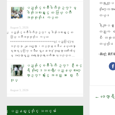
တရုတ္ျပည
ျပည္ခိုင္ၿဖိဳးပါတီဒုဥကၠ႒မွ
တုိက္ေလယ
ဝါဆိုသကၤန္းႏွင့္ လႉ ဖြယ္ ဝတၳဳ
တယ္။
အစုစုတို႔ ကပ္လႉ
ဒါ့အျပင္
August 5, 2026
တည္းက ရည္
ျပည္ခိုင္ၿဖိဳးပါတီဒုဥကၠ႒မွ ဝါဆိုသကၤန္းႏွင့္ လႉ
ဖြယ္ ဝတၳဳအစုစုတို႔ ကပ္လႉ 
ပီး တခုတည
========================= (ျပည္တြင္း)ၾ
တယ္လုိ႔လ
သဂုတ္ ၄ ေနျပည္ေတာ္ ၊တပ္ကုန္းၿမိဳ႕နယ္ အေနာ္
ရထာရပ္ကြက္ ၿမိဳ႕ေရွ႕စႏၵာ႐ုံဘုန္းေတာ္ႀကီးေက်ာင္း
-Ref; RF
မွ သက္ေတာ္ရွည္ ဆရာေတာ္ဘုရားႀကီးအား ၾသဂုတ္လ …
ျပည္ခိုင္ၿဖိဳးပါတီ ဥကၠ႒ ဦးခင္
ရီ တိုင္းေဒသႀကီး/ျပည္နယ္ လႊတ္ေ
တာ္ဥကၠ႒မ်ားႏွင့္ အစည္း အ ေဝး ျပဳ
လုပ္
August 3, 2026
ဖေလာ္ရီ
←
ျပည္နယ္ႏွင့္တိုင္း သတင္းမ်ား