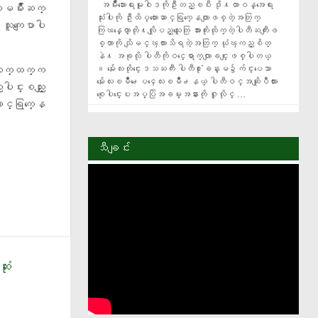
  အမ်ဳိးသားေရးမူဝါဒကိုဦးတည္ၿပီး ဒို႔တာဝန္အေရး
မမ်ဳိးဆက္
သံုးပါးကို ဦးထိပ္ထားေဆာင္ရြက္ေနတာျဖစ္တဲ့အတြက္ 
သူကေျပာပါ
ကြၽန္ေတာ္တို႔လိုျပည္သူေတြ အားကိုးထိုက္တဲ့ပါတီႀကီးျဖ
စ္တာကို သိျမင္ၾကားသိရတဲ့အတြက္ ယံုၾကည္စိတ္
နဲ႔ အခုလို ပါတီကိုဝင္ေရာက္လာျခင္းျဖစ္ပါတယ္​
။ မႏၲေလးတိုင္းေဒသႀကီး ပါတီ႐ံုးခန္းမ၌က်င္းပေသာ 
ြ လက္ထက္က
မႏၲေလးၿမိဳ႕ေပၚေလးၿမိဳ႕နယ္ ပါတီဝင္အဆုိျပဳလႊာ
ပါင္းစည္းျ
စုေပါင္းေပးအပ္ပြဲအခမ္းအနားကုိ ဇူလိုင္ …
ဆာင္ရြက္ေန
သီချင်း
ံး