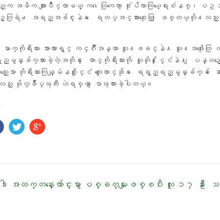
္က အဓိက အားျပဳိင္လာမယ့္ က႑ေတြကေတာ့ ဒုံးပ်ံကာကြယ္ေရးစံနစ္၊ ပဥၥ
ာဥ္ေတြရဲ႕ အရည္အခ်င္းနဲ႔ ေရတပ္အင္အားစုေတြ ျဖစ္တယ္လုိ႔လည္း 
 ေျမာက္ကုိရီးယား အာဏာရွင္ ကင္ဂ်ဳံးအန္ဟာ သူ႔ဖခင္နဲ႔ သူ႔အဖုိးေတ
မွန္းခ်က္ထားခဲ့တဲ့အတုိင္း ေတာင္ကုိရီးယားကုိ သူတုိ႔ႏုိင္ငံနဲ႔ ျပန္လည္ေ
္းေသာ ကုိရီးယားကြန္ျမဴနစ္ႏုိင္ငံ ထူေထာင္ဖုိ႔ ေရရွည္ရည္မွန္းခ်က္ခ် ေ
ည္း ဗုိလ္ခ်ဳပ္ၾကီး ဟဲရစ္က ေျပာၾကားခဲ့ပါတယ္။
A
ဒါ အထက္တန္းေက်ာင္းမွာ ပစ္ခတ္မႈျဖစ္ၿပီး လူ ၁၇ ဦး ေသဆု