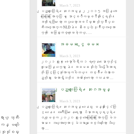
March 7, 2023
ျပည္သူေတြရဲ႕ ဆႏၵအမွန္ ၂ ၂၀၁၅ အလြန္ အေ
ထြေထြေ႐ြးေကာက္ပြဲ မွ ေသာင္ၿပိဳကမ္းၿပိဳအႏိုင္ရလို႔ 
အစိုးရဖြဲ႕ေတာ့ တပ္မေတာ္အၿငိမ္းစား ဗိုလ္ခ်ဳပ္ႀ
ကီးတစ္ေယာက္က NLDနဲ႔ နီးစပ္တဲ့ ပုဂၢိဳလ္တစ္ေယာ
က္ကို ေမးခြန္းတစ္ခုေမးခဲ့တယ္.. …
အဓမၼ ႏွင့္ ဓမၼ
March 3, 2023
၂၀၂၁ ခုႏွစ္ ေဖေဖာ္ဝါရီလ ၁ ရက္ေန႔ေနာက္ပိုင္း 
လူမႈကြန္ယက္မွာ နဲ႔ အဓမၼ ဆိုတဲ့ ပါဠိေဝါဟာရ
ကို တြင္တြင္သုံးလာၾကပါတယ္။ တစ္ခ်ိဳ႕လဲနားလ
ည္လို႔ ေျပာတာရွိသလို႔ အမ်ားစုကေတာ့ ဂဃနဏ …
ျပည္သူေတြရဲ႕ ဆႏၵအမွန္
March 3, 2023
ျပည္သူေတြရဲ႕ ဆႏၵအမွန္ ယေန႔ ျမန္မာႏိုင္ငံတြ
င္ ယေန႔ ႀကဳံေတြ႕ေနရေသာ ျပႆနာအရပ္ရပ္ရဲ႕ 
ၱရာယ္ ၾကီး
ဇစ္ျမစ္က ၂၀၂၀ ခုႏွစ္ အေထြေထြေ႐ြးေကာက္ပြဲ မဲသ
မာမႈ။ ဘယ္ေလာက္ေတာင္ မဲသမာမႈျဖစ္လဲဆိုေတာ့ သိပ္ေ
ကန္ ဗဟုိေ
တာ့ …
္စုစုံစမ္း