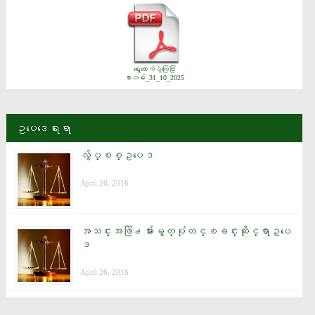
ရွေးကောက်ပွဲကြေငြာ
စာတမ်း_31_10_2025
ဥပေဒေရးရာ
လွ်ပ္စစ္ဥပေဒ
April 26, 2016
အသင္းအဖြဲ႕မ်ားမွတ္ပုံတင္ၿခင္းဆိုင္ရာဥပေ
ဒ
April 26, 2016