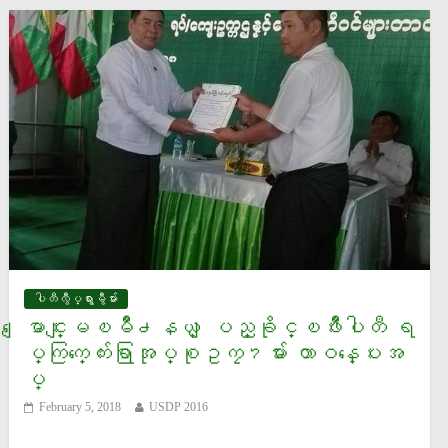
ပါတီလွဳပ္ရွားမွဳမ်ား
ေျမာင္းျမၿမိဳ႕နယ္ ျပည္ခိုင္ၿဖိဳးပါတီ ရ
ပ္ကြက္ေက်းရြာအုပ္စုဥကၠ႒မ်ား တာဝန္ေပးအ
ပ္
February 5, 2018
USDP 2016