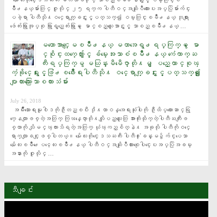
  မႏၲေလးတိုင္းေဒသႀကီး မိတီၴလာခ႐ိုင္ သာစည္ၿမိဳ႕နယ္ႏွင့္ ဝမ္းတြင္းၿ
မိဳ႕နယ္မ်ားတြင္ ဇူလိုင္ ၂၅ ရက္က ပါတီဝင္အဆိုျပဳလႊာေပးအပ္ပြဲမ်ားက်င္း
ပခဲ့ရာ ပါတီသို႔ဝင္ေရာက္ျခင္းႏွင့္ပတ္သက္၍ ဝမ္းတြင္းၿမိဳ႕နယ္ ဘုရားျ
ဖဴေက်းရြာအုပ္စု ရြာရွည္ေက်းရြာမွ ေမာင္စည္သူေအာင္ႏွင့္ သာစည္ၿမိဳ႕နယ္ …
မဟာေအာင္ေျမၿမိဳ႕နယ္ မဟာအေရွ႕ရပ္ကြက္မွ ေမာ
င္စုိင္းထက္ေက်ာ္ႏွင့္ ခ်မ္းေအးသာစံၿမိဳ႕နယ္ ကံေကာက္ႀ
ကီးရပ္ကြက္မွ မယြန္းမီမီေဇာ္တုိ႔မွ ျပည္ေထာင္စုၾ
ကံ့ခုိင္ေရးႏွင့္ဖြံ႕ၿဖိဳးေရးပါတီသုိ႔ ဝင္ေရာက္ျခင္းႏွင့္ပတ္သက္၍ ​ေျ
ပာျကားသြား​ေသာစကားသံမ်ား
July 26, 2018
  အမ်ဳိးသားေရးမူဝါဒကိုဦးတည္ၿပီး ဒို႔တာဝန္အေရးသံုးပါးကို ဦးထိပ္ထားေဆာင္ရြ
က္ေနတာျဖစ္တဲ့အတြက္ ကြၽန္ေတာ္တို႔လိုျပည္သူေတြ အားကိုးထိုက္တဲ့ပါတီႀကီးျဖ
စ္တာကို သိျမင္ၾကားသိရတဲ့အတြက္ ယံုၾကည္စိတ္နဲ႔ အခုလို ပါတီကိုဝင္ေ
ရာက္လာျခင္းျဖစ္ပါတယ္​။ မႏၲေလးတိုင္းေဒသႀကီး ပါတီ႐ံုးခန္းမ၌က်င္းပေသာ 
မႏၲေလးၿမိဳ႕ေပၚေလးၿမိဳ႕နယ္ ပါတီဝင္အဆုိျပဳလႊာစုေပါင္းေပးအပ္ပြဲအခမ္း
အနားကုိ ဇူလိုင္ …
သီချင်း