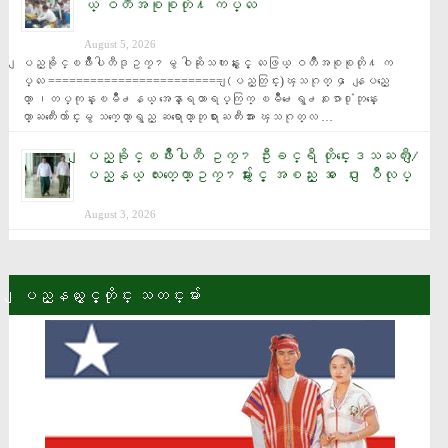
ယ္ ဝတၳဳအစုစုတို႔ ကပ္လႉ
August 5, 2026
ျပည္ခိုင္ၿဖိဳးပါတီဒုဥကၠ႒မွ ဝါဆိုသကၤန္းႏွင့္ လႉဖြယ္ ဝတၳဳအစုစုတို႔ က
ပ္လႉ ========================= (ျပည္တြင္း)ၾသဂုတ္ ၄ ေနျပည္ေ
တာ္ ၊တပ္ကုန္းၿမိဳ႕နယ္ အေနာ္ရထာရပ္ကြက္ ၿမိဳ႕ေရွ႕စႏၵာ႐ုံဘုန္းေ
တာ္ႀကီးေက်ာင္းမွ သက္ေတာ္ရွည္ ဆရာေတာ္ဘုရားႀကီးအား ၾသဂုတ္လ …
ျပည္ခိုင္ၿဖိဳးပါတီ ဥကၠ႒ ဦးခင္ရီ တိုင္းေဒသႀကီး/ျ
ပည္နယ္ လႊတ္ေတာ္ဥကၠ႒မ်ားႏွင့္ အစည္း အ ေဝး ျပဳလုပ္
August 3, 2026
ျပည္နယ္ႏွင့္တိုင္း သတင္းမ်ား