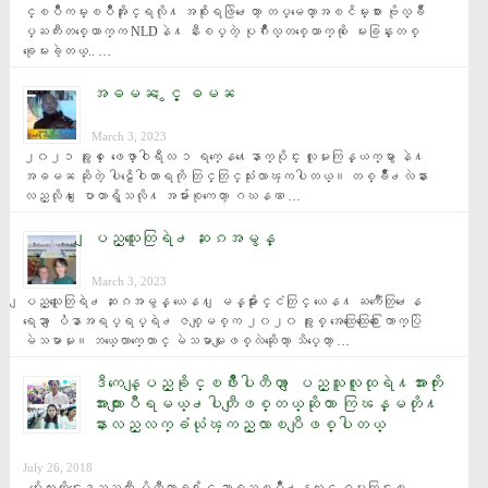
င္ၿပိဳကမ္းၿပိဳအႏိုင္ရလို႔ အစိုးရဖြဲ႕ေတာ့ တပ္မေတာ္အၿငိမ္းစား ဗိုလ္ခ်ဳ
ပ္ႀကီးတစ္ေယာက္က NLDနဲ႔ နီးစပ္တဲ့ ပုဂၢိဳလ္တစ္ေယာက္ကို ေမးခြန္းတစ္
ခုေမးခဲ့တယ္.. …
အဓမၼ ႏွင့္ ဓမၼ
March 3, 2023
၂၀၂၁ ခုႏွစ္ ေဖေဖာ္ဝါရီလ ၁ ရက္ေန႔ေနာက္ပိုင္း လူမႈကြန္ယက္မွာ နဲ႔ 
အဓမၼ ဆိုတဲ့ ပါဠိေဝါဟာရကို တြင္တြင္သုံးလာၾကပါတယ္။ တစ္ခ်ိဳ႕လဲနား
လည္လို႔ ေျပာတာရွိသလို႔ အမ်ားစုကေတာ့ ဂဃနဏ …
ျပည္သူေတြရဲ႕ ဆႏၵအမွန္
March 3, 2023
ျပည္သူေတြရဲ႕ ဆႏၵအမွန္ ယေန႔ ျမန္မာႏိုင္ငံတြင္ ယေန႔ ႀကဳံေတြ႕ေန
ရေသာ ျပႆနာအရပ္ရပ္ရဲ႕ ဇစ္ျမစ္က ၂၀၂၀ ခုႏွစ္ အေထြေထြေ႐ြးေကာက္ပြဲ 
မဲသမာမႈ။ ဘယ္ေလာက္ေတာင္ မဲသမာမႈျဖစ္လဲဆိုေတာ့ သိပ္ေတာ့ …
ဒီကေန့ျပည္ခုိင္ၿဖိဳးပါတီဟာ ျပည္သူလူထုရဲ႔အားကိုး
အားထားျပဳရမယ္႕ပါတီျဖစ္တယ္ဆိုတာ ကြၽန္မတို႔
နားလည္လက္ခံယုံၾကည္လာၿပီျဖစ္ပါတယ္
July 26, 2018