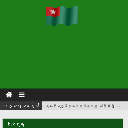
ေနာက္ဆံုးရသတင္းမ်ား
ေရႀကီးနစ္ျမဳပ္မႈဒဏ္ခံရသည့္ ေက်း႐ြာမ်ားရွိ ျပ
ည္သူမ်ားအား ျပည္ခိုင္ၿဖိဳးပါတီက ကူညီေထာက္ပံ့
ေတာင္ကိုရီးယားမွာ အပူလႈိင္းေၾကာင့္ ေသဆုံးသူ ၁၉ ဦးအထိရွိလာ
ပါတီေရးရာ