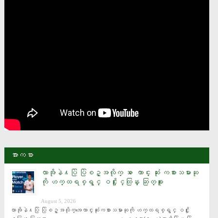
အားကစား
လာအိုနဲ႔ပြဲ ပြဲစဥ္အလိုက္ အ ေကာင္း ဆုံး ကစားသမားဆု
ကို ဟက္ထရစ္ရွင္ ဝင္းႏိုင္ထြန္း ဆြတ္ခူး
August 5, 2026
လာအိုနဲ႔ပြဲ ပြဲစဥ္အလိုက္အေကာင္းဆုံးကစားသမားဆုကို ဟက္ထရစ္ရွင္ ဝင္းႏို