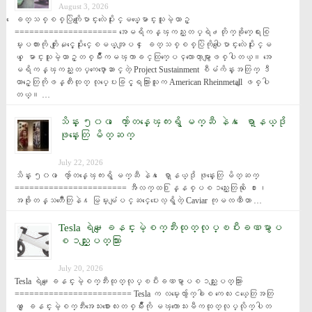
August 3, 2026
ေခတ္သစ္စစ္ပြဲကိုေျပာင္းလဲေပးႏိုင္မယ့္ေမာင္းသူမဲ့ယာဥ္ 
===================== အေမရိကန္ၾကည္းတပ္ရဲ႕တိုက္ခိုက္ေရးစြ
မ္းပကားကို တိုးျမႇင့္ေပးႏိုင္ေစမယ့္အျပင္ ေခတ္သစ္စစ္ပြဲကိုပါေျပာင္းလဲေပးႏိုင္မ
ယ့္ ေမာင္းသူမဲ့ယာဥ္တစ္မ်ိဳးကမၾကာခင္ထြက္ေပၚလာေတာ့မွာျဖစ္ပါတယ္။ အေ
မရိကန္ၾကည္းတပ္ကေဖာ္ေဆာင္တဲ့ Project Sustainment စီမံကိန္းအတြက္ ဒီ
ယာဥ္ေတြကိုဖန္တီးထုတ္ လုပ္ေပးခြင့္ရသြားသူက American Rheinmetall ျဖစ္ပါ
တယ္။ …
သိန္း ၅၀၀ ေက်ာ္တန္ေၾကးရွိ မက္ဆီ နဲ႔ ေရာ္နယ္ဒို
ဖုန္းေတြ မိတ္ဆက္
July 22, 2026
သိန္း ၅၀၀ ေက်ာ္တန္ေၾကးရွိ မက္ဆီ နဲ႔ ေရာ္နယ္ဒို ဖုန္းေတြ မိတ္ဆက္ 
======================= အီလက္ထ႐ြန္နစ္ပစၥည္းေတြကို ေ႐ႊ၊ 
အဖိုးတန္သတၱဳေတြနဲ႔ မြမ္းမံျပင္ဆင္ေပးေလ့ရွိတဲ့ Caviar ကုမၸဏီဟာ …
Tesla ရဲ႕‌ေျခနင္းမဲ့စက္ဘီးထုတ္လုပ္ၿပီးခဏမွာပ
စၥည္းျပတ္သြား
July 20, 2026
Tesla ရဲ႕‌ေျခနင္းမဲ့စက္ဘီးထုတ္လုပ္ၿပီးခဏမွာပစၥည္းျပတ္သြား 
======================== Tesla က လမ္းေလွ်ာက္ခါစ ကေလးငယ္ေတြအတြ
က္ ေျခနင္းမဲ့စက္ဘီးအေသးစားေလးတစ္မ်ိဳးကို မၾကာေသးမီကထုတ္လုပ္လိုက္ပါတ