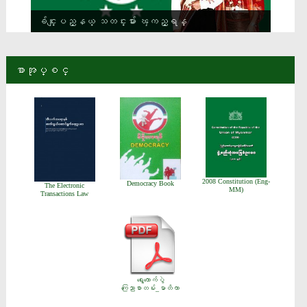
မြန္ျပည္နယ္ သတင္းမ်ား ၾကည့္ရန္
စာအုပ္စင္
2008 Constitution (Eng-
Democracy Book
The Electronic
MM)
Transactions Law
ရွေးကောက်ပွဲ
ကြေညာစာတမ်း_မာတိကာ