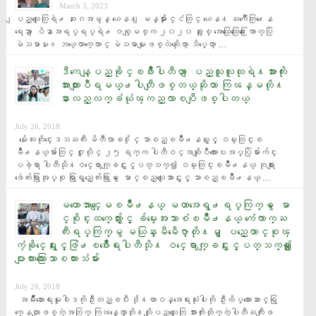
March 3, 2023
ျပည္သူေတြရဲ႕ ဆႏၵအမွန္ ယေန႔ ျမန္မာႏိုင္ငံတြင္ ယေန႔ ႀကဳံေတြ႕ေန
ရေသာ ျပႆနာအရပ္ရပ္ရဲ႕ ဇစ္ျမစ္က ၂၀၂၀ ခုႏွစ္ အေထြေထြေ႐ြးေကာက္ပြဲ 
မဲသမာမႈ။ ဘယ္ေလာက္ေတာင္ မဲသမာမႈျဖစ္လဲဆိုေတာ့ သိပ္ေတာ့ …
ဒီကေန့ျပည္ခုိင္ၿဖိဳးပါတီဟာ ျပည္သူလူထုရဲ႔အားကိုး
အားထားျပဳရမယ္႕ပါတီျဖစ္တယ္ဆိုတာ ကြၽန္မတို႔
နားလည္လက္ခံယုံၾကည္လာၿပီျဖစ္ပါတယ္
July 26, 2018
  မႏၲေလးတိုင္းေဒသႀကီး မိတီၴလာခ႐ိုင္ သာစည္ၿမိဳ႕နယ္ႏွင့္ ဝမ္းတြင္းၿ
မိဳ႕နယ္မ်ားတြင္ ဇူလိုင္ ၂၅ ရက္က ပါတီဝင္အဆိုျပဳလႊာေပးအပ္ပြဲမ်ားက်င္း
ပခဲ့ရာ ပါတီသို႔ဝင္ေရာက္ျခင္းႏွင့္ပတ္သက္၍ ဝမ္းတြင္းၿမိဳ႕နယ္ ဘုရားျ
ဖဴေက်းရြာအုပ္စု ရြာရွည္ေက်းရြာမွ ေမာင္စည္သူေအာင္ႏွင့္ သာစည္ၿမိဳ႕နယ္ …
မဟာေအာင္ေျမၿမိဳ႕နယ္ မဟာအေရွ႕ရပ္ကြက္မွ ေမာ
င္စုိင္းထက္ေက်ာ္ႏွင့္ ခ်မ္းေအးသာစံၿမိဳ႕နယ္ ကံေကာက္ႀ
ကီးရပ္ကြက္မွ မယြန္းမီမီေဇာ္တုိ႔မွ ျပည္ေထာင္စုၾ
ကံ့ခုိင္ေရးႏွင့္ဖြံ႕ၿဖိဳးေရးပါတီသုိ႔ ဝင္ေရာက္ျခင္းႏွင့္ပတ္သက္၍ ​ေျ
ပာျကားသြား​ေသာစကားသံမ်ား
July 26, 2018
  အမ်ဳိးသားေရးမူဝါဒကိုဦးတည္ၿပီး ဒို႔တာဝန္အေရးသံုးပါးကို ဦးထိပ္ထားေဆာင္ရြ
က္ေနတာျဖစ္တဲ့အတြက္ ကြၽန္ေတာ္တို႔လိုျပည္သူေတြ အားကိုးထိုက္တဲ့ပါတီႀကီးျဖ