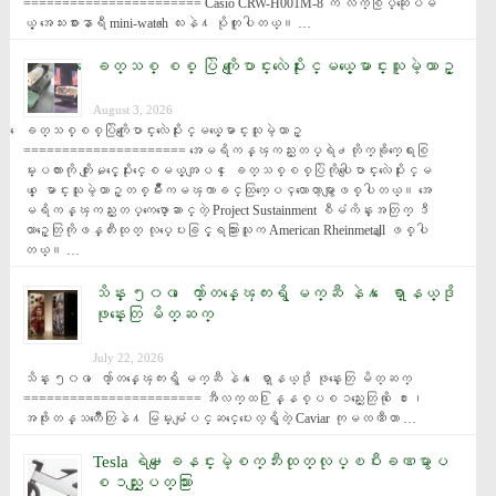
======================= Casio CRW-H001M-8 က လက္စြပ္ဆိုေပမ
ယ့္ အေသးစားနာရီ mini-watch ေလးနဲ႔ ပိုတူပါတယ္။ …
ေခတ္သစ္ စစ္ ပြဲ ကိုေျပာင္းလဲေပးႏိုင္မယ့္ေမာင္းသူမဲ့ယာဥ္
August 3, 2026
ေခတ္သစ္စစ္ပြဲကိုေျပာင္းလဲေပးႏိုင္မယ့္ေမာင္းသူမဲ့ယာဥ္ 
===================== အေမရိကန္ၾကည္းတပ္ရဲ႕တိုက္ခိုက္ေရးစြ
မ္းပကားကို တိုးျမႇင့္ေပးႏိုင္ေစမယ့္အျပင္ ေခတ္သစ္စစ္ပြဲကိုပါေျပာင္းလဲေပးႏိုင္မ
ယ့္ ေမာင္းသူမဲ့ယာဥ္တစ္မ်ိဳးကမၾကာခင္ထြက္ေပၚလာေတာ့မွာျဖစ္ပါတယ္။ အေ
မရိကန္ၾကည္းတပ္ကေဖာ္ေဆာင္တဲ့ Project Sustainment စီမံကိန္းအတြက္ ဒီ
ယာဥ္ေတြကိုဖန္တီးထုတ္ လုပ္ေပးခြင့္ရသြားသူက American Rheinmetall ျဖစ္ပါ
တယ္။ …
သိန္း ၅၀၀ ေက်ာ္တန္ေၾကးရွိ မက္ဆီ နဲ႔ ေရာ္နယ္ဒို
ဖုန္းေတြ မိတ္ဆက္
July 22, 2026
သိန္း ၅၀၀ ေက်ာ္တန္ေၾကးရွိ မက္ဆီ နဲ႔ ေရာ္နယ္ဒို ဖုန္းေတြ မိတ္ဆက္ 
======================= အီလက္ထ႐ြန္နစ္ပစၥည္းေတြကို ေ႐ႊ၊ 
အဖိုးတန္သတၱဳေတြနဲ႔ မြမ္းမံျပင္ဆင္ေပးေလ့ရွိတဲ့ Caviar ကုမၸဏီဟာ …
Tesla ရဲ႕‌ေျခနင္းမဲ့စက္ဘီးထုတ္လုပ္ၿပီးခဏမွာပ
စၥည္းျပတ္သြား