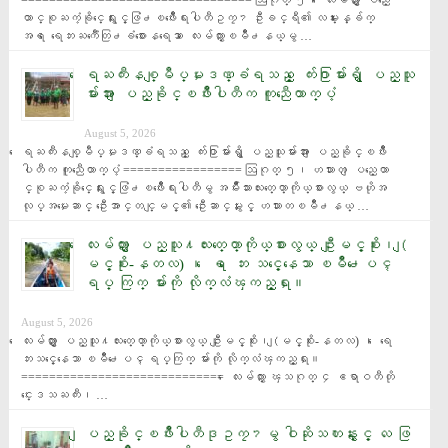
================================= ဩဂုတ္ ၅၊ ေလးမ်က္ႏွာ ျပည္ေ
ထာင္စုႀကံ့ခိုင္ေရးႏွင့္ဖြံ႕ၿဖိဳးေရးပါတီဥကၠ႒ ဦးခင္ရီ၏ လမ္းၫႊန္ခ်က္
အရ ေရေဘးႀကဳံေတြ႕ခံစားေနရေသာ ေလးမ်က္ႏွာၿမိဳ႕နယ္မွ …
ေရႀကီးနစ္ျမဳပ္မႈဒဏ္ခံရသည့္ ေက်း႐ြာမ်ားရွိ ျပည္သူ
မ်ားအား ျပည္ခိုင္ၿဖိဳးပါတီက ကူညီေထာက္ပံ့
August 5, 2026
ေရႀကီးနစ္ျမဳပ္မႈဒဏ္ခံရသည့္ ေက်း႐ြာမ်ားရွိ ျပည္သူမ်ားအား ျပည္ခိုင္ၿဖိဳး
ပါတီက ကူညီေထာက္ပံ့ ================= ဩဂုတ္ ၅၊ ဟသၤာတ ျပည္ေထာ
င္စုႀကံ့ခိုင္ေရးႏွင့္ဖြံ႕ၿဖိဳးေရးပါတီမွ အမ်ိဳးသားလႊတ္ေတာ္ကိုယ္စားလွယ္ ဗဟိုအ
လုပ္အမႈေဆာင္ ဦးေအာင္တင္ျမင့္၏ ဦးေဆာင္မႈႏွင့္ ဟသၤာတၿမိဳ႕နယ္ …
ေလးမ်က္ႏွာ ျပည္သူ႔လႊတ္ေတာ္ကိုယ္စားလွယ္ ဦးျမင့္စိုး၊ (ျ
မင့္စိုး-နတလ) ၊ ေရ ေဘး သင့္ေနေသာ ၿမိဳ႕ေပၚ
ရပ္ ကြက္ မ်ားကို လိုက္လံၾကည့္ရႈ။
August 5, 2026
ေလးမ်က္ႏွာ ျပည္သူ႔လႊတ္ေတာ္ကိုယ္စားလွယ္ ဦးျမင့္စိုး၊ (ျမင့္စိုး-နတလ) ၊ ေရေ
ဘးသင့္ေနေသာ ၿမိဳ႕ေပၚ ရပ္ကြက္ မ်ားကို လိုက္လံၾကည့္ရႈ။ 
============================= ေလးမ်က္ႏွာ ၾသဂုတ္ ၄ ဧရာဝတီတို
င္းေဒသႀကီး၊ …
ျပည္ခိုင္ၿဖိဳးပါတီဒုဥကၠ႒မွ ဝါဆိုသကၤန္းႏွင့္ လႉ ဖြ