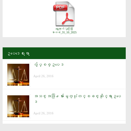
ရွေးကောက်ပွဲကြေငြာ
စာတမ်း_31_10_2025
ဥပေဒေရးရာ
လွ်ပ္စစ္ဥပေဒ
April 26, 2016
အသင္းအဖြဲ႕မ်ားမွတ္ပုံတင္ၿခင္းဆိုင္ရာဥပေ
ဒ
April 26, 2016