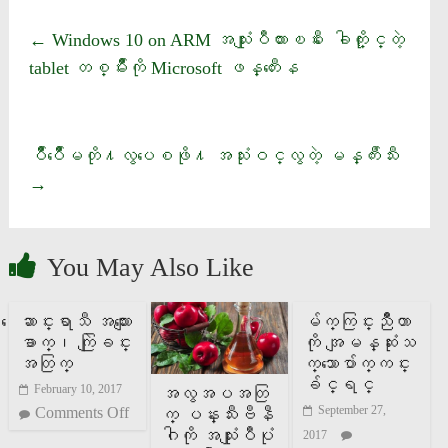
Windows 10 on ARM အသံုးျပဳထားၿပီး ေခါက္ႏိုင္တဲ့
←
tablet တစ္မ်ိဳးကို Microsoft ဖန္တီးေန
ပ်ိဳပ်ိဳေမတို႔လွပေစဖို႔ အသံုးဝင္လွတဲ့ မန္က်ီးသီး
→
You May Also Like
ေဆာင္းရာသီ အသားေျ
မ်က္ကြင္းညိဳတာ
ခာက္၊ ကြဲျခင္း
ကို အျမန္ဆံုးသ
အတြက္
က္သာေပ်ာက္ကင္း
ခ်င္ရင္
February 10, 2017
အလွအပအတြ
September 27,
Comments Off
က္ ပန္းသီးဗီနီ
ဂါကို အသံုးျပဳပံု
2017