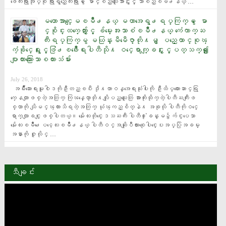
ဖဴေက်းရြာအုပ္စု ရြာရွည္ေက်းရြာမွ ေမာင္စည္သူေအာင္ႏွင့္ သာစည္ၿမိဳ႕နယ္ …
မဟာေအာင္ေျမၿမိဳ႕နယ္ မဟာအေရွ႕ရပ္ကြက္မွ ေမာ
င္စုိင္းထက္ေက်ာ္ႏွင့္ ခ်မ္းေအးသာစံၿမိဳ႕နယ္ ကံေကာက္ႀ
ကီးရပ္ကြက္မွ မယြန္းမီမီေဇာ္တုိ႔မွ ျပည္ေထာင္စုၾ
ကံ့ခုိင္ေရးႏွင့္ဖြံ႕ၿဖိဳးေရးပါတီသုိ႔ ဝင္ေရာက္ျခင္းႏွင့္ပတ္သက္၍ ​ေျ
ပာျကားသြား​ေသာစကားသံမ်ား
July 26, 2018
  အမ်ဳိးသားေရးမူဝါဒကိုဦးတည္ၿပီး ဒို႔တာဝန္အေရးသံုးပါးကို ဦးထိပ္ထားေဆာင္ရြ
က္ေနတာျဖစ္တဲ့အတြက္ ကြၽန္ေတာ္တို႔လိုျပည္သူေတြ အားကိုးထိုက္တဲ့ပါတီႀကီးျဖ
စ္တာကို သိျမင္ၾကားသိရတဲ့အတြက္ ယံုၾကည္စိတ္နဲ႔ အခုလို ပါတီကိုဝင္ေ
ရာက္လာျခင္းျဖစ္ပါတယ္​။ မႏၲေလးတိုင္းေဒသႀကီး ပါတီ႐ံုးခန္းမ၌က်င္းပေသာ 
မႏၲေလးၿမိဳ႕ေပၚေလးၿမိဳ႕နယ္ ပါတီဝင္အဆုိျပဳလႊာစုေပါင္းေပးအပ္ပြဲအခမ္း
အနားကုိ ဇူလိုင္ …
သီချင်း