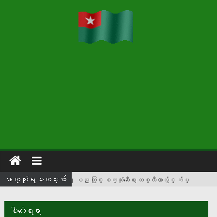
ေနာက္ဆံုးရသတင္းမ်ား
ျပည္ တြင္း စက္သုံးဆီေဈး တစ္လီတာလွ်င္ က်ပ္
၁၇၀ မွ ၂၆၅ အထိ ျမင့္တက္
တစ္လကို လူတူစက္႐ုပ္ ၁၀၀၀ ထုတ္လုပ္မယ့္ မစ္ဆူဘီရွီ
ပါတီေရးရာ