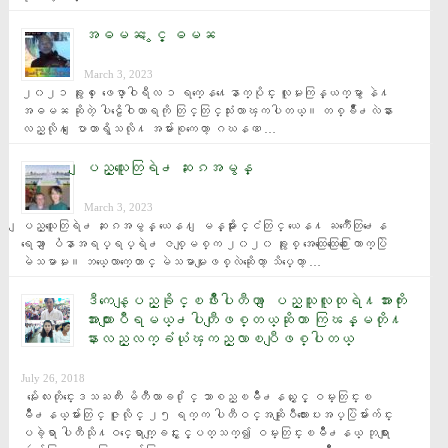
အဓမၼ ႏွင့္ ဓမၼ
March 3, 2023
၂၀၂၁ ခုႏွစ္ ေဖေဖာ္ဝါရီလ ၁ ရက္ေန႔ေနာက္ပိုင္း လူမႈကြန္ယက္မွာ နဲ႔ 
အဓမၼ ဆိုတဲ့ ပါဠိေဝါဟာရကို တြင္တြင္သုံးလာၾကပါတယ္။ တစ္ခ်ိဳ႕လဲနား
လည္လို႔ ေျပာတာရွိသလို႔ အမ်ားစုကေတာ့ ဂဃနဏ …
ျပည္သူေတြရဲ႕ ဆႏၵအမွန္
March 3, 2023
ျပည္သူေတြရဲ႕ ဆႏၵအမွန္ ယေန႔ ျမန္မာႏိုင္ငံတြင္ ယေန႔ ႀကဳံေတြ႕ေန
ရေသာ ျပႆနာအရပ္ရပ္ရဲ႕ ဇစ္ျမစ္က ၂၀၂၀ ခုႏွစ္ အေထြေထြေ႐ြးေကာက္ပြဲ 
မဲသမာမႈ။ ဘယ္ေလာက္ေတာင္ မဲသမာမႈျဖစ္လဲဆိုေတာ့ သိပ္ေတာ့ …
ဒီကေန့ျပည္ခုိင္ၿဖိဳးပါတီဟာ ျပည္သူလူထုရဲ႔အားကိုး
အားထားျပဳရမယ္႕ပါတီျဖစ္တယ္ဆိုတာ ကြၽန္မတို႔
နားလည္လက္ခံယုံၾကည္လာၿပီျဖစ္ပါတယ္
July 26, 2018
  မႏၲေလးတိုင္းေဒသႀကီး မိတီၴလာခ႐ိုင္ သာစည္ၿမိဳ႕နယ္ႏွင့္ ဝမ္းတြင္းၿ
မိဳ႕နယ္မ်ားတြင္ ဇူလိုင္ ၂၅ ရက္က ပါတီဝင္အဆိုျပဳလႊာေပးအပ္ပြဲမ်ားက်င္း
ပခဲ့ရာ ပါတီသို႔ဝင္ေရာက္ျခင္းႏွင့္ပတ္သက္၍ ဝမ္းတြင္းၿမိဳ႕နယ္ ဘုရားျ