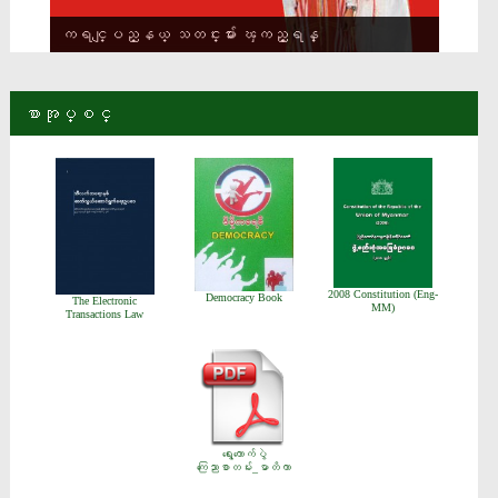
ကရင္ျပည္နယ္ သတင္းမ်ား ၾကည့္ရန္
စာအုပ္စင္
2008 Constitution (Eng-
Democracy Book
The Electronic
MM)
Transactions Law
ရွေးကောက်ပွဲ
ကြေညာစာတမ်း_မာတိကာ