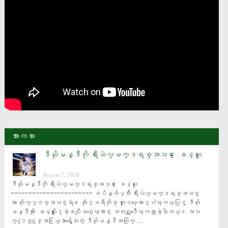
အားကစား
ဒီယိုမန္ဒီကို ရီးယဲလ္မက္ဒရစ္အသင္း ေခၚယူ
August 7, 2026
ဒီယိုမန္ဒီကို ရီးယဲလ္မက္ဒရစ္အသင္း ေခၚယူ 
======================= စပိန္ထိပ္သီး ရီးယဲလ္မက္ဒရစ္အသင္း
ဟာ လိုက္ပ္ဇစ္အသင္းရဲ႕ အိုင္ဗရီကိုစ္ လူငယ္ေတာင္ပံၾကယ္ပြင့္ ဒီယို
မန္ဒီကို ေခၚယူႏိုင္ခဲ့ၿပီျဖစ္ေၾကာင္း အတည္ျပဳေၾကညာခဲ့ပါတယ္။ အသ
က္ (၁၉)ႏွစ္အ႐ြယ္သာရွိေသးတဲ့ ဒီယိုမန္ဒီအတြက္ …