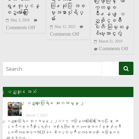
ပြဲေတာ္တြင္ ေက်ာ
ရွ႕လုပ္ငန္
တြ႕ဆုံပြဲ အခ
က္တန္းၿ
စဥ္မ်ားေဆြးေႏြး
မ္းအနားပုံရိပ္
မိဳ႕နယ္ ျပ
မ်ား
ည္ခုိင္ၿဖိဳး
May 3, 2018
ပါတီ ဆြမ္းဆန္
May 12, 2025
Comments Off
စိမ္းေလာင္းလွဴ
Comments Off
March 21, 2019
Comments Off
ျပည္သူ႔အသံ
ျပည္သူေတြရဲ႕ ဆႏၵအမွန္ ၂
March 7, 2023
ျပည္သူေတြရဲ႕ ဆႏၵအမွန္ ၂ ၂၀၁၅ အလြန္ အေထြေထြေ႐ြးေကာက္ပြဲ မွ ေသာ
င္ၿပိဳကမ္းၿပိဳအႏိုင္ရလို႔ အစိုးရဖြဲ႕ေတာ့ တပ္မေတာ္အၿငိမ္းစား ဗိုလ္ခ်ဳ
ပ္ႀကီးတစ္ေယာက္က NLDနဲ႔ နီးစပ္တဲ့ ပုဂၢိဳလ္တစ္ေယာက္ကို ေမးခြန္းတစ္
ခုေမးခဲ့တယ္.. …