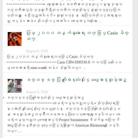
================== ေမာ္ေတာ္ကားနဲ႔အႀကီးစားစက္မႈလုပ္ငန္းမွာ ဂုဏ္သ
တင္းႀကီးမားလွတဲ့ မစ္ဆူဘီရွီကုမၸဏီက အခုဆိုရင္ လူတူစက္႐ုပ္ေတြဘ
က္ကိုလည္း ေျခဦးလွည့္လာပါၿပီ။လူတူစက္႐ုပ္ ေဈးကြက္ထဲကိုဝင္လာရာမွာလ
ည္း အင္နဲ႔အားနဲ႔ဆိုသလိုဝင္လာတာပါ။ ဘာေၾကာင့္လဲဆိုေတာ့ …
ယြမ္ ၂၀၀၀ တန္ က်န္းမာေရး လက္ စြပ္ Casio မိတ္
ဆက္
August 6, 2026
ယြမ္ ၂၀၀၀ တန္ က်န္းမာေရးလက္စြပ္ Casio မိတ္ဆက္ 
======================= Casio CRW-H001M-8 က လက္စြပ္ဆိုေပမ
ယ့္ အေသးစားနာရီ mini-watch ေလးနဲ႔ ပိုတူပါတယ္။ …
ေခတ္သစ္ စစ္ ပြဲ ကိုေျပာင္းလဲေပးႏိုင္မယ့္ေမာင္းသူမဲ့ယာဥ္
August 3, 2026
ေခတ္သစ္စစ္ပြဲကိုေျပာင္းလဲေပးႏိုင္မယ့္ေမာင္းသူမဲ့ယာဥ္ 
===================== အေမရိကန္ၾကည္းတပ္ရဲ႕တိုက္ခိုက္ေရးစြ
မ္းပကားကို တိုးျမႇင့္ေပးႏိုင္ေစမယ့္အျပင္ ေခတ္သစ္စစ္ပြဲကိုပါေျပာင္းလဲေပးႏိုင္မ
ယ့္ ေမာင္းသူမဲ့ယာဥ္တစ္မ်ိဳးကမၾကာခင္ထြက္ေပၚလာေတာ့မွာျဖစ္ပါတယ္။ အေ
မရိကန္ၾကည္းတပ္ကေဖာ္ေဆာင္တဲ့ Project Sustainment စီမံကိန္းအတြက္ ဒီ
ယာဥ္ေတြကိုဖန္တီးထုတ္ လုပ္ေပးခြင့္ရသြားသူက American Rheinmetall ျဖစ္ပါ
တယ္။ …