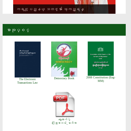
ကရင္ျပည္နယ္ သတင္းမ်ား ၾကည့္ရန္
စာအုပ္စင္
2008 Constitution (Eng-
Democracy Book
The Electronic
MM)
Transactions Law
ရွေးကောက်ပွဲ
ကြေညာစာတမ်း_မာတိကာ