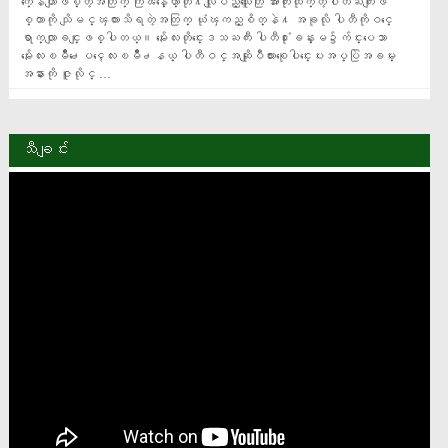
က္ေနတာျဖစ္တဲ့အတြက္ ကြၽန္ေတာ္တို႔လိုျပည္သူေတြ အားကိုးထိုက္တဲ့ပါတီႀကီးျဖ
စ္တာကို သိျမင္ၾကားသိရတဲ့အတြက္ ယံုၾကည္စိတ္နဲ႔ အခုလို ပါတီကိုဝင္ေ
ရာက္လာျခင္းျဖစ္ပါတယ္​။ မႏၲေလးတိုင္းေဒသႀကီး ပါတီ႐ံုးခန္းမ၌က်င္းပေသာ 
မႏၲေလးၿမိဳ႕ေပၚေလးၿမိဳ႕နယ္ ပါတီဝင္အဆုိျပဳလႊာစုေပါင္းေပးအပ္ပြဲအခမ္း
အနားကုိ ဇူလိုင္ …
သီချင်း