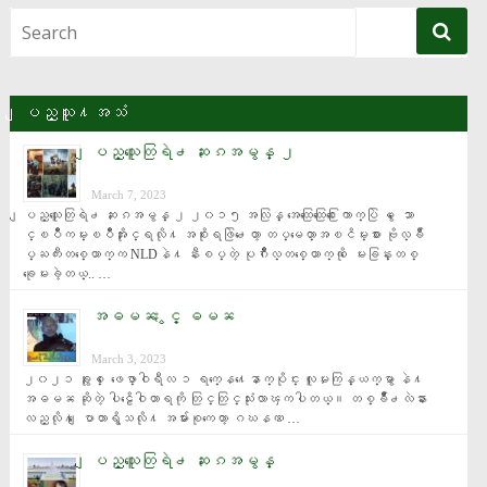
ျပည္သူ႔အသံ
ျပည္သူေတြရဲ႕ ဆႏၵအမွန္ ၂
March 7, 2023
ျပည္သူေတြရဲ႕ ဆႏၵအမွန္ ၂ ၂၀၁၅ အလြန္ အေထြေထြေ႐ြးေကာက္ပြဲ မွ ေသာ
င္ၿပိဳကမ္းၿပိဳအႏိုင္ရလို႔ အစိုးရဖြဲ႕ေတာ့ တပ္မေတာ္အၿငိမ္းစား ဗိုလ္ခ်ဳ
ပ္ႀကီးတစ္ေယာက္က NLDနဲ႔ နီးစပ္တဲ့ ပုဂၢိဳလ္တစ္ေယာက္ကို ေမးခြန္းတစ္
ခုေမးခဲ့တယ္.. …
အဓမၼ ႏွင့္ ဓမၼ
March 3, 2023
၂၀၂၁ ခုႏွစ္ ေဖေဖာ္ဝါရီလ ၁ ရက္ေန႔ေနာက္ပိုင္း လူမႈကြန္ယက္မွာ နဲ႔ 
အဓမၼ ဆိုတဲ့ ပါဠိေဝါဟာရကို တြင္တြင္သုံးလာၾကပါတယ္။ တစ္ခ်ိဳ႕လဲနား
လည္လို႔ ေျပာတာရွိသလို႔ အမ်ားစုကေတာ့ ဂဃနဏ …
ျပည္သူေတြရဲ႕ ဆႏၵအမွန္