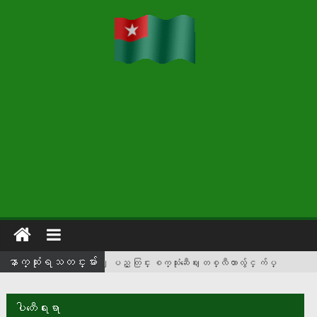
ေနာက္ဆံုးရသတင္းမ်ား
ျပည္ တြင္း စက္သုံးဆီေဈး တစ္လီတာလွ်င္ က်ပ္
၁၇၀ မွ ၂၆၅ အထိ ျမင့္တက္
တစ္လကို လူတူစက္႐ုပ္ ၁၀၀၀ ထုတ္လုပ္မယ့္ မစ္ဆူဘီရွီ
ပါတီေရးရာ