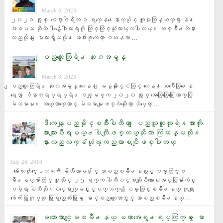
March 3, 2023
၂၀၂၁ ခုႏွစ္ ေဖေဖာ္ဝါရီလ ၁ ရက္ေန႔ေနာက္ပိုင္း လူမႈကြန္ယက္မွာ နဲ႔ 
အဓမၼ ဆိုတဲ့ ပါဠိေဝါဟာရကို တြင္တြင္သုံးလာၾကပါတယ္။ တစ္ခ်ိဳ႕လဲနား
လည္လို႔ ေျပာတာရွိသလို႔ အမ်ားစုကေတာ့ ဂဃနဏ …
ျပည္သူေတြရဲ႕ ဆႏၵအမွန္
March 3, 2023
ျပည္သူေတြရဲ႕ ဆႏၵအမွန္ ယေန႔ ျမန္မာႏိုင္ငံတြင္ ယေန႔ ႀကဳံေတြ႕ေန
ရေသာ ျပႆနာအရပ္ရပ္ရဲ႕ ဇစ္ျမစ္က ၂၀၂၀ ခုႏွစ္ အေထြေထြေ႐ြးေကာက္ပြဲ 
မဲသမာမႈ။ ဘယ္ေလာက္ေတာင္ မဲသမာမႈျဖစ္လဲဆိုေတာ့ သိပ္ေတာ့ …
ဒီကေန့ျပည္ခုိင္ၿဖိဳးပါတီဟာ ျပည္သူလူထုရဲ႔အားကိုး
အားထားျပဳရမယ္႕ပါတီျဖစ္တယ္ဆိုတာ ကြၽန္မတို႔
နားလည္လက္ခံယုံၾကည္လာၿပီျဖစ္ပါတယ္
July 26, 2018
  မႏၲေလးတိုင္းေဒသႀကီး မိတီၴလာခ႐ိုင္ သာစည္ၿမိဳ႕နယ္ႏွင့္ ဝမ္းတြင္းၿ
မိဳ႕နယ္မ်ားတြင္ ဇူလိုင္ ၂၅ ရက္က ပါတီဝင္အဆိုျပဳလႊာေပးအပ္ပြဲမ်ားက်င္း
ပခဲ့ရာ ပါတီသို႔ဝင္ေရာက္ျခင္းႏွင့္ပတ္သက္၍ ဝမ္းတြင္းၿမိဳ႕နယ္ ဘုရားျ
ဖဴေက်းရြာအုပ္စု ရြာရွည္ေက်းရြာမွ ေမာင္စည္သူေအာင္ႏွင့္ သာစည္ၿမိဳ႕နယ္ …
မဟာေအာင္ေျမၿမိဳ႕နယ္ မဟာအေရွ႕ရပ္ကြက္မွ ေမာ