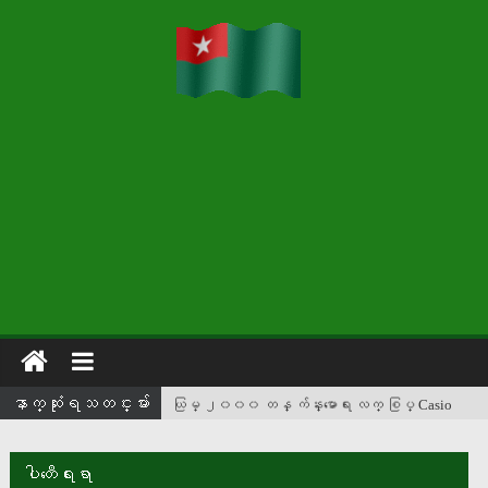
ေနာက္ဆံုးရသတင္းမ်ား
ယြမ္ ၂၀၀၀ တန္ က်န္းမာေရး လက္ စြပ္ Casio
မိတ္ဆက္
ႏိုင္ငံေတာ္သမၼတ ထိုင္းႏိုင္ငံသို႔ ေရာက္ရွိ
ပါတီေရးရာ