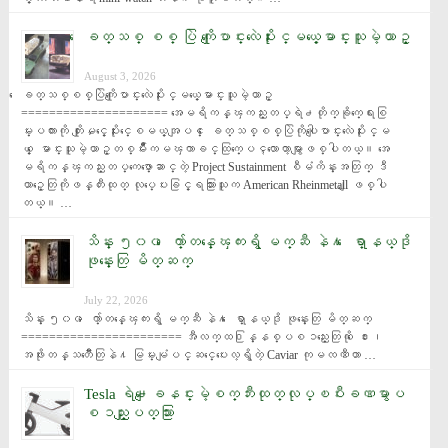
ေခတ္သစ္ စစ္ ပြဲ ကိုေျပာင္းလဲေပးႏိုင္မယ့္ေမာင္းသူမဲ့ယာဥ္
August 3, 2026
ေခတ္သစ္စစ္ပြဲကိုေျပာင္းလဲေပးႏိုင္မယ့္ေမာင္းသူမဲ့ယာဥ္ 
===================== အေမရိကန္ၾကည္းတပ္ရဲ႕တိုက္ခိုက္ေရးစြ
မ္းပကားကို တိုးျမႇင့္ေပးႏိုင္ေစမယ့္အျပင္ ေခတ္သစ္စစ္ပြဲကိုပါေျပာင္းလဲေပးႏိုင္မ
ယ့္ ေမာင္းသူမဲ့ယာဥ္တစ္မ်ိဳးကမၾကာခင္ထြက္ေပၚလာေတာ့မွာျဖစ္ပါတယ္။ အေ
မရိကန္ၾကည္းတပ္ကေဖာ္ေဆာင္တဲ့ Project Sustainment စီမံကိန္းအတြက္ ဒီ
ယာဥ္ေတြကိုဖန္တီးထုတ္ လုပ္ေပးခြင့္ရသြားသူက American Rheinmetall ျဖစ္ပါ
တယ္။ …
သိန္း ၅၀၀ ေက်ာ္တန္ေၾကးရွိ မက္ဆီ နဲ႔ ေရာ္နယ္ဒို
ဖုန္းေတြ မိတ္ဆက္
July 22, 2026
သိန္း ၅၀၀ ေက်ာ္တန္ေၾကးရွိ မက္ဆီ နဲ႔ ေရာ္နယ္ဒို ဖုန္းေတြ မိတ္ဆက္ 
======================= အီလက္ထ႐ြန္နစ္ပစၥည္းေတြကို ေ႐ႊ၊ 
အဖိုးတန္သတၱဳေတြနဲ႔ မြမ္းမံျပင္ဆင္ေပးေလ့ရွိတဲ့ Caviar ကုမၸဏီဟာ …
Tesla ရဲ႕‌ေျခနင္းမဲ့စက္ဘီးထုတ္လုပ္ၿပီးခဏမွာပ
စၥည္းျပတ္သြား