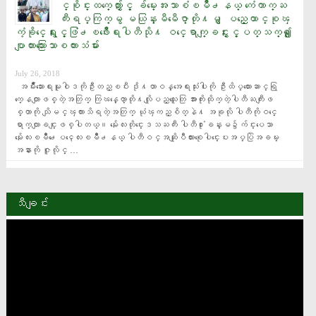
င္စုိင္းထက္ေက်ာ္ႏွင့္ ခ်မ္းေအးသာစံၿမိဳ႕နယ္ ကံေကာက္ႀ
ကီးရပ္ကြက္မွ မယြန္းမီမီေဇာ္တုိ႔မွ ျပည္ေထာင္စုၾ
ကံ့ခုိင္ေရးႏွင့္ဖြံ႕ၿဖိဳးေရးပါတီသုိ႔ ဝင္ေရာက္ျခင္းႏွင့္ပတ္သက္၍ ​ေျ
ပာျကားသြား​ေသာစကားသံမ်ား
July 26, 2018
  အမ်ဳိးသားေရးမူဝါဒကိုဦးတည္ၿပီး ဒို႔တာဝန္အေရးသံုးပါးကို ဦးထိပ္ထားေဆာင္ရြ
က္ေနတာျဖစ္တဲ့အတြက္ ကြၽန္ေတာ္တို႔လိုျပည္သူေတြ အားကိုးထိုက္တဲ့ပါတီႀကီးျဖ
စ္တာကို သိျမင္ၾကားသိရတဲ့အတြက္ ယံုၾကည္စိတ္နဲ႔ အခုလို ပါတီကိုဝင္ေ
ရာက္လာျခင္းျဖစ္ပါတယ္​။ မႏၲေလးတိုင္းေဒသႀကီး ပါတီ႐ံုးခန္းမ၌က်င္းပေသာ 
မႏၲေလးၿမိဳ႕ေပၚေလးၿမိဳ႕နယ္ ပါတီဝင္အဆုိျပဳလႊာစုေပါင္းေပးအပ္ပြဲအခမ္း
အနားကုိ ဇူလိုင္ …
သီချင်း