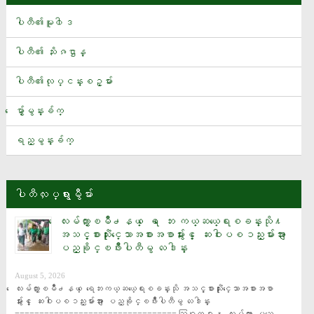
ေလ့က်င့္ေရး ဝတ္စုံ အ တြ က္ ေပါင္ သန္း ၂၀ တန္ စ ပြ န္ဆာ စာခ်ဳပ္ကို မ
ပါတီ၏မူ၀ါဒ
န္ယူ ခ်ဳပ္ဆို
ျမန္မာ့လက္ေ႐ြးစင္ အမ်ိဳးသားအသင္းႏွင့္ အမ်ိဳးသမီးအသင္းတို႔ ကြင္း သြင္း ျခ
ပါတီ၏ သႏိၷဌာန္
င္းခတ္ကစားနည္း၌ ေငြ တံဆိပ္ဆုမ်ားအသီးသီး ဆြတ္ခူး
ပါတီ၏လုပ္ငန္းစဥ္မ်ား
ေလးမ်က္ႏွာၿမိဳ႕နယ္ ေရ ေဘး ကယ္ဆယ္ေရးစခန္းသို႔ အသင့္စားသုံးႏိုင္ေသာအစား
အစာမ်ားႏွင့္ ေဆးဝါးပစၥည္းမ်ားအား ျပည္ခိုင္ၿဖိဳးပါတီမွ လႉဒါန္း
ေမွ်ာ္မွန္းခ်က္
ေရႀကီးနစ္ျမဳပ္မႈဒဏ္ခံရသည့္ ေက်း႐ြာမ်ားရွိ ျပည္သူမ်ားအား ျပည္ခိုင္ၿဖိဳး
ရည္မွန္းခ်က္
ပါတီက ကူညီေထာက္ပံ့
ေတာင္ကိုရီးယားမွာ အပူလႈိင္းေၾကာင့္ ေသဆုံးသူ ၁၉ ဦးအထိရွိလာ
ေလးမ်က္ႏွာ ျပည္သူ႔လႊတ္ေတာ္ကိုယ္စားလွယ္ ဦးျမင့္စိုး၊ (ျမင့္စိုး-နတလ) ၊
ပါတီလႈပ္ရွားမွဳမ်ား
ေရ ေဘး သင့္ေနေသာ ၿမိဳ႕ေပၚ ရပ္ ကြက္ မ်ားကို လိုက္လံၾကည့္ရႈ။
ေလးမ်က္ႏွာၿမိဳ႕နယ္ ေရ ေဘး ကယ္ဆယ္ေရးစခန္းသို႔
ျပည္ခိုင္ၿဖိဳးပါတီဒုဥကၠ႒မွ ဝါဆိုသကၤန္းႏွင့္ လႉ ဖြယ္ ဝတၳဳအစုစုတို႔
အသင့္စားသုံးႏိုင္ေသာအစားအစာမ်ားႏွင့္ ေဆးဝါးပစၥည္းမ်ားအား ျ
ကပ္လႉ
ပည္ခိုင္ၿဖိဳးပါတီမွ လႉဒါန္း
UFC 331 ၿပိဳင္ ပြဲ မွာ ထိပ္ဆုံးေခါင္ ပြဲ ႀကီးအျဖစ္ ထိုး ရ ေတာ့ မယ့္ လက္ရွိ
August 5, 2026
ခ်န္ပီယံ ‌Joshua Van
ေလးမ်က္ႏွာၿမိဳ႕နယ္ ေရေဘးကယ္ဆယ္ေရးစခန္းသို အသင့္စားသုံးႏိုင္ေသာအစားအစာ
မ်ားႏွင့္ ေဆးဝါးပစၥည္းမ်ားအား ျပည္ခိုင္ၿဖိဳးပါတီမွ လႉဒါန္း 