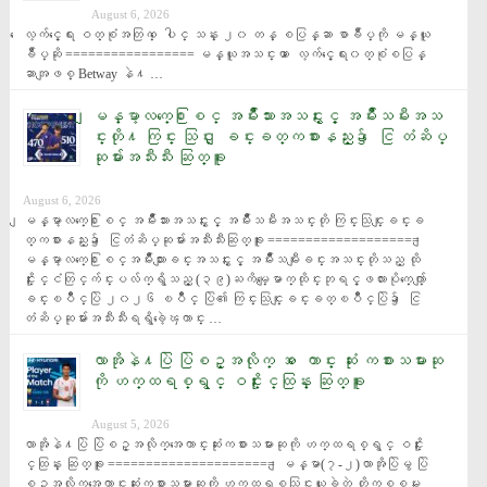
August 6, 2026
ေလ့က်င့္ေရး ဝတ္စုံအတြက္ ေပါင္ သန္း ၂၀ တန္ စပြန္ဆာ စာခ်ဳပ္ကို မန္ယူ 
ခ်ဳပ္ဆို ================= မန္ယူအသင္းဟာ ေလ့က်င့္ေရး၀တ္စုံစပြန္
ဆာအျဖစ္ Betway နဲ႔ …
ျမန္မာ့လက္ေ႐ြးစင္ အမ်ိဳးသားအသင္းႏွင့္ အမ်ိဳးသမီးအသ
င္းတို႔ ကြင္း သြင္း ျခင္းခတ္ကစားနည္း၌ ေငြ တံဆိပ္
ဆုမ်ားအသီးသီး ဆြတ္ခူး
August 6, 2026
ျမန္မာ့လက္ေ႐ြးစင္ အမ်ိဳးသားအသင္းႏွင့္ အမ်ိဳးသမီးအသင္းတို ကြင္းသြင္းျခင္းခ
တ္ကစားနည္း၌ ေငြတံဆိပ္ဆုမ်ားအသီးသီးဆြတ္ခူး ==================== ျ
မန္မာ့လက္ေ႐ြးစင္အမ်ိဳးသားျခင္းအသင္းႏွင့္ အမ်ိဳးသမီးျခင္းအသင္းတိုသည္ ထို
င္းႏိုင္ငံတြင္က်င္းပလ်က္ရွိသည့္ (၃၉)ႀကိမ္ေျမာက္ထိုင္းဘုရင့္ဖလားပိုက္ေက်ာ္ျ
ခင္းၿပိဳင္ပြဲ ၂၀၂၆ ၿပိဳင္ ပြဲ၏ ကြင္းသြင္းျခင္းခတ္ၿပိဳင္ပြဲ၌ ေငြ
တံဆိပ္ဆုမ်ားအသီးသီးရရွိခဲ့ေၾကာင္း …
လာအိုနဲ႔ပြဲ ပြဲစဥ္အလိုက္ အ ေကာင္း ဆုံး ကစားသမားဆု
ကို ဟက္ထရစ္ရွင္ ဝင္းႏိုင္ထြန္း ဆြတ္ခူး
August 5, 2026
လာအိုနဲ႔ပြဲ ပြဲစဥ္အလိုက္အေကာင္းဆုံးကစားသမားဆုကို ဟက္ထရစ္ရွင္ ဝင္းႏို
င္ထြန္း ဆြတ္ခူး ====================== ျမန္မာ(၇-၂)လာအိုပြဲမွ ပြဲ
စဥ္အလိုက္အေကာင္းဆုံးကစားသမားဆုကို ဟက္ထရစ္သြင္းယူခဲ့တဲ့ တိုက္စစ္မႉး 