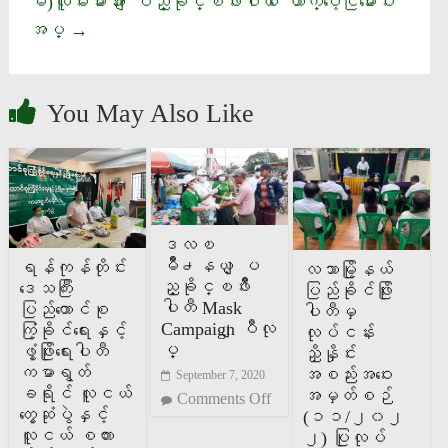
မ)လူမ်ဳိးမ်ားအား ျပည္ခိုင္ၿဖိဳးပါတီ ေထာက္ပံ့ေငြမ်ားေပး
အပ္
→
You May Also Like
ဒလၿ
မိဳ႕နယ္ ျပ
ရန်ကုန်တိုင်း
လသာမြို့နယ်
ည္ခိုင္ၿဖိဳး
ဒေသကြီး
ပြည်ခိုင်ဖြိုး
ပါတီ Mask
ပြည်ထောင်စု
ပါတီမှ
Campaign ျပဳလု
ကြံ့ခိုင်ရေးနှင့်
လုပ်ငန်း
ပ္
ဖွံ့ဖြိုးရေးပါတီ
ညှိနှိုင်း
ကမာရွတ်
အစည်းအဝေး
September 7, 2020
ခရိုင် လူငယ်
အမှတ်စဉ်
Comments Off
တွေ့ဆုံပွဲနှင့်
(၁၁/၂၀၂
လူငယ် စကား
၂) ပြုလုပ်