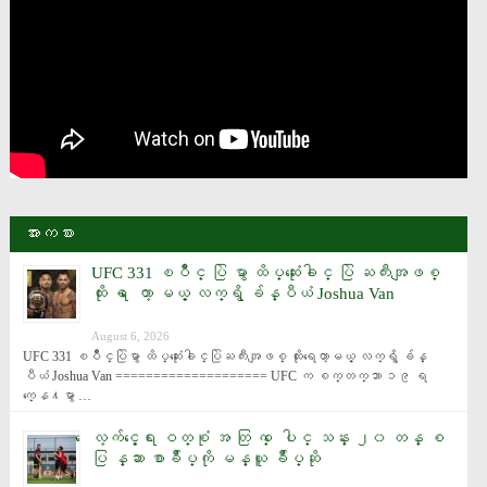
အားကစား
UFC 331 ၿပိဳင္ ပြဲ မွာ ထိပ္ဆုံးေခါင္ ပြဲ ႀကီးအျဖစ္
ထိုး ရ ေတာ့ မယ့္ လက္ရွိ ခ်န္ပီယံ ‌Joshua Van
August 6, 2026
UFC 331 ၿပိဳင္ပြဲမွာ ထိပ္ဆုံးေခါင္ပြဲႀကီးအျဖစ္ ထိုးရေတာ့မယ့္ လက္ရွိ ခ်န္
ပီယံ ‌Joshua Van ==================== UFC က စက္တက္ဘာ ၁၉ ရ
က္ေန႔မွာ …
ေလ့က်င့္ေရး ဝတ္စုံ အ တြ က္ ေပါင္ သန္း ၂၀ တန္ စ
ပြ န္ဆာ စာခ်ဳပ္ကို မန္ယူ ခ်ဳပ္ဆို