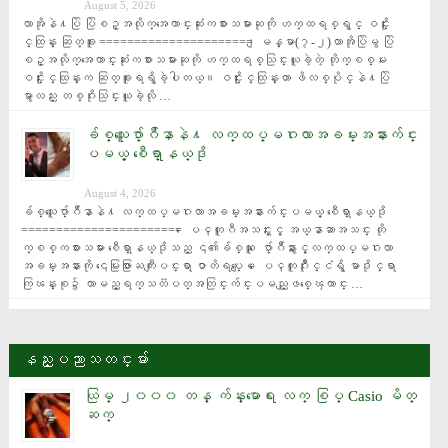
August 5, 2026
လာအိုနဲ႔ပြဲ ပြဲစဥ္အလိုက္အေကာင္းဆုံးကစားသမားဆုကို ဟက္ထရစ္ရွင္ ဝင္းႏို
င္ထြန္း ဆြတ္ခူး ====================== ျမန္မာ(၇-၂)လာအိုပြဲမွ ပြဲ
စဥ္အလိုက္အေကာင္းဆုံးကစားသမားဆုကို ဟက္ထရစ္သြင္းယူခဲ့တဲ့ တိုက္စစ္မႉး 
ဝင္းႏိုင္ထြန္းက ဆြတ္ခူးရရွိခဲ့ပါတယ္။ ဝင္းႏိုင္ထြန္းဟာ ဖိလစ္ပိုင္နဲ႔ပြဲ
မွာလည္း တစ္ဂိုးသြင္းယူခဲ့လို …
ခ်စ္သူေဂ်ာ္ဂ်ီနာနဲ႔ လက္ထပ္မဂၤလာအခမ္းအနားက်င္း
ပမယ့္ စီေရာ္နယ္ဒို
August 4, 2026
ခ်စ္သူေဂ်ာ္ဂ်ီနာနဲ႔ လက္ထပ္မဂၤလာအခမ္းအနားက်င္းပမယ့္ စီေရာ္နယ္ဒို 
======================= ေပၚတူဂီအသင္းႏွင့္ အယ္နာဆာအသင္း တို
က္စစ္ကစားသမား စီေရာ္နယ္ဒိုသည္ ၎၏ခ်စ္သူ ေဂ်ာ္ဂ်ီနာႏွင့္လက္ထပ္မဂၤလာ
အခမ္းအနားကို ၎ေမြးဖြားႀကီးျပင္းရာ ဇာတိရပ္ေျမ ေပၚတူဂီႏိုင္ငံရွိ မာဒိုင္ရာ
ကြၽန္းစု၌ လာမည့္ရက္သတၱပတ္အတြင္းက်င္းပမည္ျဖစ္ေၾကာင္း …
နည္းပညာသတင္းမ်ား
ယြမ္ ၂၀၀၀ တန္ က်န္းမာေရး လက္ စြပ္ Casio မိတ္
ဆက္