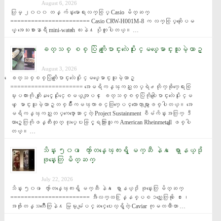
August 6, 2026
ယြမ္ ၂၀၀၀ တန္ က်န္းမာေရးလက္စြပ္ Casio မိတ္ဆက္ 
======================= Casio CRW-H001M-8 က လက္စြပ္ဆိုေပမ
ယ့္ အေသးစားနာရီ mini-watch ေလးနဲ႔ ပိုတူပါတယ္။ …
ေခတ္သစ္ စစ္ ပြဲ ကိုေျပာင္းလဲေပးႏိုင္မယ့္ေမာင္းသူမဲ့ယာဥ္
August 3, 2026
ေခတ္သစ္စစ္ပြဲကိုေျပာင္းလဲေပးႏိုင္မယ့္ေမာင္းသူမဲ့ယာဥ္ 
===================== အေမရိကန္ၾကည္းတပ္ရဲ႕တိုက္ခိုက္ေရးစြ
မ္းပကားကို တိုးျမႇင့္ေပးႏိုင္ေစမယ့္အျပင္ ေခတ္သစ္စစ္ပြဲကိုပါေျပာင္းလဲေပးႏိုင္မ
ယ့္ ေမာင္းသူမဲ့ယာဥ္တစ္မ်ိဳးကမၾကာခင္ထြက္ေပၚလာေတာ့မွာျဖစ္ပါတယ္။ အေ
မရိကန္ၾကည္းတပ္ကေဖာ္ေဆာင္တဲ့ Project Sustainment စီမံကိန္းအတြက္ ဒီ
ယာဥ္ေတြကိုဖန္တီးထုတ္ လုပ္ေပးခြင့္ရသြားသူက American Rheinmetall ျဖစ္ပါ
တယ္။ …
သိန္း ၅၀၀ ေက်ာ္တန္ေၾကးရွိ မက္ဆီ နဲ႔ ေရာ္နယ္ဒို
ဖုန္းေတြ မိတ္ဆက္
July 22, 2026
သိန္း ၅၀၀ ေက်ာ္တန္ေၾကးရွိ မက္ဆီ နဲ႔ ေရာ္နယ္ဒို ဖုန္းေတြ မိတ္ဆက္ 
======================= အီလက္ထ႐ြန္နစ္ပစၥည္းေတြကို ေ႐ႊ၊ 
အဖိုးတန္သတၱဳေတြနဲ႔ မြမ္းမံျပင္ဆင္ေပးေလ့ရွိတဲ့ Caviar ကုမၸဏီဟာ …