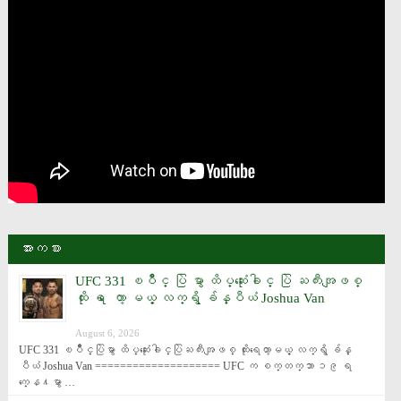
အားကစား
UFC 331 ၿပိဳင္ ပြဲ မွာ ထိပ္ဆုံးေခါင္ ပြဲ ႀကီးအျဖစ္
ထိုး ရ ေတာ့ မယ့္ လက္ရွိ ခ်န္ပီယံ ‌Joshua Van
August 6, 2026
UFC 331 ၿပိဳင္ပြဲမွာ ထိပ္ဆုံးေခါင္ပြဲႀကီးအျဖစ္ ထိုးရေတာ့မယ့္ လက္ရွိ ခ်န္
ပီယံ ‌Joshua Van ==================== UFC က စက္တက္ဘာ ၁၉ ရ
က္ေန႔မွာ …