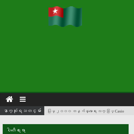
ေနာက္ဆံုးရသတင္းမ်ား
ယြမ္ ၂၀၀၀ တန္ က်န္းမာေရး လက္ စြပ္ Casio
မိတ္ဆက္
ႏိုင္ငံေတာ္သမၼတ ထိုင္းႏိုင္ငံသို႔ ေရာက္ရွိ
ပါတီေရးရာ