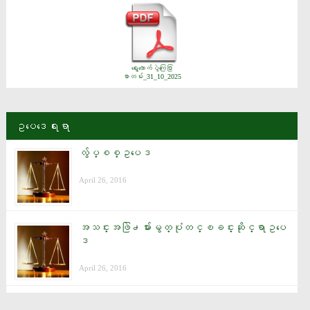
ရွေးကောက်ပွဲကြေငြာ
စာတမ်း_31_10_2025
ဥပေဒေရးရာ
လွ်ပ္စစ္ဥပေဒ
April 26, 2016
အသင္းအဖြဲ႕မ်ားမွတ္ပုံတင္ၿခင္းဆိုင္ရာဥပေ
ဒ
April 26, 2016