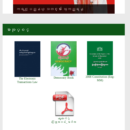
ခ်င္းျပည္နယ္ သတင္းမ်ား ၾကည့္ရန္
စာအုပ္စင္
2008 Constitution (Eng-
Democracy Book
The Electronic
MM)
Transactions Law
ရွေးကောက်ပွဲ
ကြေညာစာတမ်း_မာတိကာ