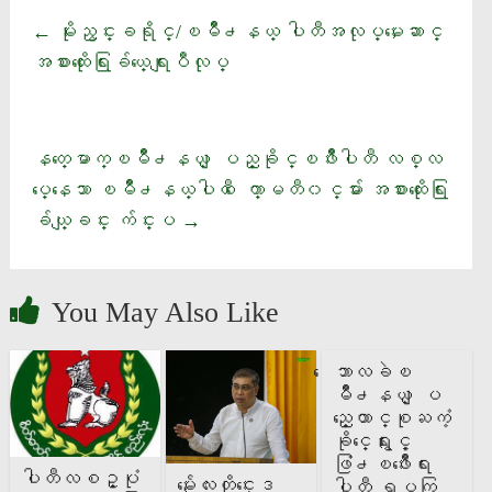
မိုးညွင္းခရုိင္/ၿမိဳ႕နယ္ ပါတီအလုပ္မႈေဆာင္
←
အစားထိုးေရြးခ်ယ္ေရးျပဳလုပ္
နတ္ေမာက္ၿမိဳ႕နယ္ ျပည္ခုိင္ၿဖိဳးပါတီ လစ္လ
ပ္ေနေသာ ၿမိဳ႕နယ္ပါတီ ေကာ္မတီ၀င္မ်ား အစားထုိးေရြး
ခ်ယ္ျခင္း က်င္းပ
→
You May Also Like
ေဘာလခဲၿ
မိဳ႕နယ္ ျပ
ည္ေထာင္စုႀက့ံ
ခုိင္ေရးႏွင့္
ဖြံ႕ၿဖိဳးေရး
ပါတီလစဥ္ပံု
မေႏၲလးတိုင္းေဒ
ပါတီ ရပ္ကြ