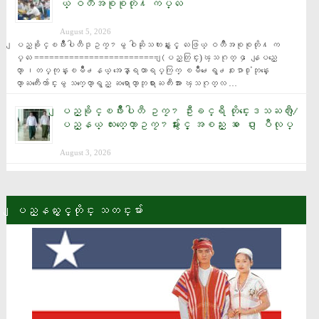
ယ္ ဝတၳဳအစုစုတို႔ ကပ္လႉ
August 5, 2026
ျပည္ခိုင္ၿဖိဳးပါတီဒုဥကၠ႒မွ ဝါဆိုသကၤန္းႏွင့္ လႉဖြယ္ ဝတၳဳအစုစုတို႔ က
ပ္လႉ ========================= (ျပည္တြင္း)ၾသဂုတ္ ၄ ေနျပည္ေ
တာ္ ၊တပ္ကုန္းၿမိဳ႕နယ္ အေနာ္ရထာရပ္ကြက္ ၿမိဳ႕ေရွ႕စႏၵာ႐ုံဘုန္းေ
တာ္ႀကီးေက်ာင္းမွ သက္ေတာ္ရွည္ ဆရာေတာ္ဘုရားႀကီးအား ၾသဂုတ္လ …
ျပည္ခိုင္ၿဖိဳးပါတီ ဥကၠ႒ ဦးခင္ရီ တိုင္းေဒသႀကီး/ျ
ပည္နယ္ လႊတ္ေတာ္ဥကၠ႒မ်ားႏွင့္ အစည္း အ ေဝး ျပဳလုပ္
August 3, 2026
ျပည္နယ္ႏွင့္တိုင္း သတင္းမ်ား