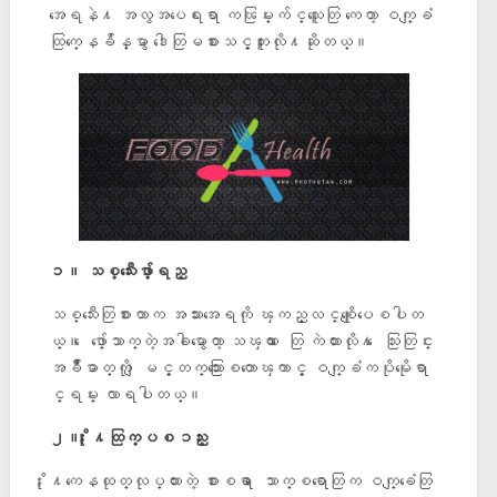
အေရနဲ႔ အလွအပေရးရာ ကၽြမ္းက်င္သူေတြ ကေတာ့ ဝက္ျခံ
ထြက္ေနခ်ိန္မွာ ဒါေတြမစားသင့္ဘူးလို႔ဆုိတယ္။
၁။ သစ္သီးေဖ်ာ္ရည္
သစ္သီးေတြစားတာက အသားအေရကို ၾကည္လင္စိုေျပေစပါတ
ယ္။ ေဖ်ာ္ေသာက္တဲ့အခါမွာေတာ့ သၾကား ေတြ ကဲထားလို႔ ေသြးတြင္း
အခ်ိဳဓာတ္ကို ျမင့္တက္သြားေစတာေၾကာင့္ ဝက္ျခံကပိုမိုေရာ
င္ရမ္း လာရပါတယ္။
၂။ ႏို႔ထြက္ပစၥည္း
ႏို႔ကေနထုတ္လုပ္ထားတဲ့ စားစရာ ေသာက္စရာေတြက ဝက္ျခံေတြ