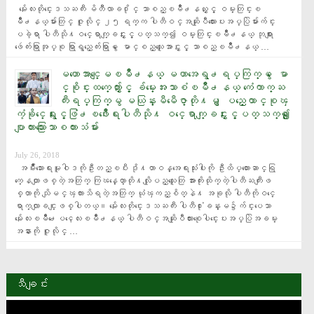
  မႏၲေလးတိုင္းေဒသႀကီး မိတီၴလာခ႐ိုင္ သာစည္ၿမိဳ႕နယ္ႏွင့္ ဝမ္းတြင္းၿ
မိဳ႕နယ္မ်ားတြင္ ဇူလိုင္ ၂၅ ရက္က ပါတီဝင္အဆိုျပဳလႊာေပးအပ္ပြဲမ်ားက်င္း
ပခဲ့ရာ ပါတီသို႔ဝင္ေရာက္ျခင္းႏွင့္ပတ္သက္၍ ဝမ္းတြင္းၿမိဳ႕နယ္ ဘုရားျ
ဖဴေက်းရြာအုပ္စု ရြာရွည္ေက်းရြာမွ ေမာင္စည္သူေအာင္ႏွင့္ သာစည္ၿမိဳ႕နယ္ …
မဟာေအာင္ေျမၿမိဳ႕နယ္ မဟာအေရွ႕ရပ္ကြက္မွ ေမာ
င္စုိင္းထက္ေက်ာ္ႏွင့္ ခ်မ္းေအးသာစံၿမိဳ႕နယ္ ကံေကာက္ႀ
ကီးရပ္ကြက္မွ မယြန္းမီမီေဇာ္တုိ႔မွ ျပည္ေထာင္စုၾ
ကံ့ခုိင္ေရးႏွင့္ဖြံ႕ၿဖိဳးေရးပါတီသုိ႔ ဝင္ေရာက္ျခင္းႏွင့္ပတ္သက္၍ ​ေျ
ပာျကားသြား​ေသာစကားသံမ်ား
July 26, 2018
  အမ်ဳိးသားေရးမူဝါဒကိုဦးတည္ၿပီး ဒို႔တာဝန္အေရးသံုးပါးကို ဦးထိပ္ထားေဆာင္ရြ
က္ေနတာျဖစ္တဲ့အတြက္ ကြၽန္ေတာ္တို႔လိုျပည္သူေတြ အားကိုးထိုက္တဲ့ပါတီႀကီးျဖ
စ္တာကို သိျမင္ၾကားသိရတဲ့အတြက္ ယံုၾကည္စိတ္နဲ႔ အခုလို ပါတီကိုဝင္ေ
ရာက္လာျခင္းျဖစ္ပါတယ္​။ မႏၲေလးတိုင္းေဒသႀကီး ပါတီ႐ံုးခန္းမ၌က်င္းပေသာ 
မႏၲေလးၿမိဳ႕ေပၚေလးၿမိဳ႕နယ္ ပါတီဝင္အဆုိျပဳလႊာစုေပါင္းေပးအပ္ပြဲအခမ္း
အနားကုိ ဇူလိုင္ …
သီချင်း