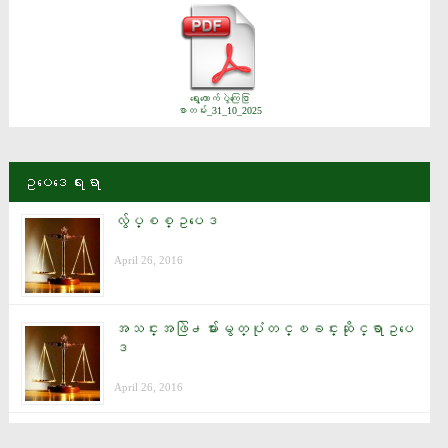
ရွေးကောက်ပွဲကြေငြာ
စာတမ်း_31_10_2025
ဥပေဒေရးရာ
လွ်ပ္စစ္ဥပေဒ
April 26, 2016
အသင္းအဖြဲ႕မ်ားမွတ္ပုံတင္ၿခင္းဆိုင္ရာဥပေ
ဒ
April 26, 2016