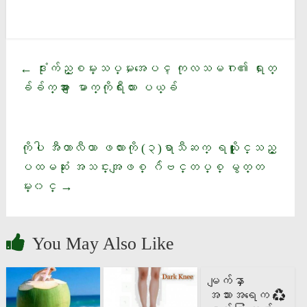
ဒုံးက်ည္စမ္းသပ္မႈအေပၚ ကုလသမဂၢ၏ ရႈတ္
←
ခ်ခ်က္အား ေျမာက္ကိုရီးယား ပယ္ခ်
ကိုပါ အီတာလီယာ ဖလားကို (၃)ရာသီဆက္ ရယူႏုိင္သည့္
ပထမဆံုး အသင္းအျဖစ္ ဂ်ဴဗင္တပ္စ္ မွတ္တ
မ္း၀င္
→
You May Also Like
မျက်နှာ
အသားအရေက ♻️