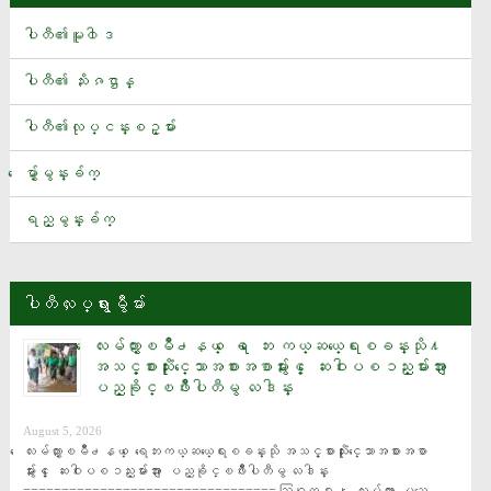
ေလ့က်င့္ေရး ဝတ္စုံ အ တြ က္ ေပါင္ သန္း ၂၀ တန္ စ ပြ န္ဆာ စာခ်ဳပ္ကို မ
ပါတီ၏မူ၀ါဒ
န္ယူ ခ်ဳပ္ဆို
ျမန္မာ့လက္ေ႐ြးစင္ အမ်ိဳးသားအသင္းႏွင့္ အမ်ိဳးသမီးအသင္းတို႔ ကြင္း သြင္း ျခ
ပါတီ၏ သႏိၷဌာန္
င္းခတ္ကစားနည္း၌ ေငြ တံဆိပ္ဆုမ်ားအသီးသီး ဆြတ္ခူး
ပါတီ၏လုပ္ငန္းစဥ္မ်ား
ေလးမ်က္ႏွာၿမိဳ႕နယ္ ေရ ေဘး ကယ္ဆယ္ေရးစခန္းသို႔ အသင့္စားသုံးႏိုင္ေသာအစား
အစာမ်ားႏွင့္ ေဆးဝါးပစၥည္းမ်ားအား ျပည္ခိုင္ၿဖိဳးပါတီမွ လႉဒါန္း
ေမွ်ာ္မွန္းခ်က္
ေရႀကီးနစ္ျမဳပ္မႈဒဏ္ခံရသည့္ ေက်း႐ြာမ်ားရွိ ျပည္သူမ်ားအား ျပည္ခိုင္ၿဖိဳး
ရည္မွန္းခ်က္
ပါတီက ကူညီေထာက္ပံ့
ေတာင္ကိုရီးယားမွာ အပူလႈိင္းေၾကာင့္ ေသဆုံးသူ ၁၉ ဦးအထိရွိလာ
ေလးမ်က္ႏွာ ျပည္သူ႔လႊတ္ေတာ္ကိုယ္စားလွယ္ ဦးျမင့္စိုး၊ (ျမင့္စိုး-နတလ) ၊
ပါတီလႈပ္ရွားမွဳမ်ား
ေရ ေဘး သင့္ေနေသာ ၿမိဳ႕ေပၚ ရပ္ ကြက္ မ်ားကို လိုက္လံၾကည့္ရႈ။
ေလးမ်က္ႏွာၿမိဳ႕နယ္ ေရ ေဘး ကယ္ဆယ္ေရးစခန္းသို႔
ျပည္ခိုင္ၿဖိဳးပါတီဒုဥကၠ႒မွ ဝါဆိုသကၤန္းႏွင့္ လႉ ဖြယ္ ဝတၳဳအစုစုတို႔
အသင့္စားသုံးႏိုင္ေသာအစားအစာမ်ားႏွင့္ ေဆးဝါးပစၥည္းမ်ားအား ျ
ကပ္လႉ
ပည္ခိုင္ၿဖိဳးပါတီမွ လႉဒါန္း
UFC 331 ၿပိဳင္ ပြဲ မွာ ထိပ္ဆုံးေခါင္ ပြဲ ႀကီးအျဖစ္ ထိုး ရ ေတာ့ မယ့္ လက္ရွိ
August 5, 2026
ခ်န္ပီယံ ‌Joshua Van
ေလးမ်က္ႏွာၿမိဳ႕နယ္ ေရေဘးကယ္ဆယ္ေရးစခန္းသို အသင့္စားသုံးႏိုင္ေသာအစားအစာ
မ်ားႏွင့္ ေဆးဝါးပစၥည္းမ်ားအား ျပည္ခိုင္ၿဖိဳးပါတီမွ လႉဒါန္း 