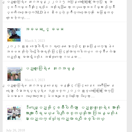
ျပည္သူေတြရဲ႕ ဆႏၵအမွန္ ၂ ၂၀၁၅ အလြန္ အေထြေထြေ႐ြးေကာက္ပြဲ မွ ေသာ
င္ၿပိဳကမ္းၿပိဳအႏိုင္ရလို႔ အစိုးရဖြဲ႕ေတာ့ တပ္မေတာ္အၿငိမ္းစား ဗိုလ္ခ်ဳ
ပ္ႀကီးတစ္ေယာက္က NLDနဲ႔ နီးစပ္တဲ့ ပုဂၢိဳလ္တစ္ေယာက္ကို ေမးခြန္းတစ္
ခုေမးခဲ့တယ္.. …
အဓမၼ ႏွင့္ ဓမၼ
March 3, 2023
၂၀၂၁ ခုႏွစ္ ေဖေဖာ္ဝါရီလ ၁ ရက္ေန႔ေနာက္ပိုင္း လူမႈကြန္ယက္မွာ နဲ႔ 
အဓမၼ ဆိုတဲ့ ပါဠိေဝါဟာရကို တြင္တြင္သုံးလာၾကပါတယ္။ တစ္ခ်ိဳ႕လဲနား
လည္လို႔ ေျပာတာရွိသလို႔ အမ်ားစုကေတာ့ ဂဃနဏ …
ျပည္သူေတြရဲ႕ ဆႏၵအမွန္
March 3, 2023
ျပည္သူေတြရဲ႕ ဆႏၵအမွန္ ယေန႔ ျမန္မာႏိုင္ငံတြင္ ယေန႔ ႀကဳံေတြ႕ေန
ရေသာ ျပႆနာအရပ္ရပ္ရဲ႕ ဇစ္ျမစ္က ၂၀၂၀ ခုႏွစ္ အေထြေထြေ႐ြးေကာက္ပြဲ 
မဲသမာမႈ။ ဘယ္ေလာက္ေတာင္ မဲသမာမႈျဖစ္လဲဆိုေတာ့ သိပ္ေတာ့ …
ဒီကေန့ျပည္ခုိင္ၿဖိဳးပါတီဟာ ျပည္သူလူထုရဲ႔အားကိုး
အားထားျပဳရမယ္႕ပါတီျဖစ္တယ္ဆိုတာ ကြၽန္မတို႔
နားလည္လက္ခံယုံၾကည္လာၿပီျဖစ္ပါတယ္
July 26, 2018