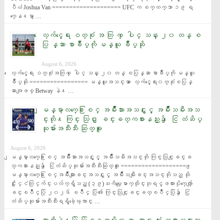
ပီယံ ‌Joshua Van ==================== UFC က စက္တက္ဘာ ၁၉ ရ
က္ေန႔မွာ …
ေလ့က်င့္ေရး ဝတ္စုံ အ တြ က္ ေပါင္ သန္း ၂၀ တန္ စ
ပြ န္ဆာ စာခ်ဳပ္ကို မန္ယူ ခ်ဳပ္ဆို
August 6, 2026
ေလ့က်င့္ေရး ဝတ္စုံအတြက္ ေပါင္ သန္း ၂၀ တန္ စပြန္ဆာ စာခ်ဳပ္ကို မန္ယူ 
ခ်ဳပ္ဆို ================= မန္ယူအသင္းဟာ ေလ့က်င့္ေရး၀တ္စုံစပြန္
ဆာအျဖစ္ Betway နဲ႔ …
ျမန္မာ့လက္ေ႐ြးစင္ အမ်ိဳးသားအသင္းႏွင့္ အမ်ိဳးသမီးအသ
င္းတို႔ ကြင္း သြင္း ျခင္းခတ္ကစားနည္း၌ ေငြ တံဆိပ္
ဆုမ်ားအသီးသီး ဆြတ္ခူး
August 6, 2026
ျမန္မာ့လက္ေ႐ြးစင္ အမ်ိဳးသားအသင္းႏွင့္ အမ်ိဳးသမီးအသင္းတို ကြင္းသြင္းျခင္းခ
တ္ကစားနည္း၌ ေငြတံဆိပ္ဆုမ်ားအသီးသီးဆြတ္ခူး ==================== ျ
မန္မာ့လက္ေ႐ြးစင္အမ်ိဳးသားျခင္းအသင္းႏွင့္ အမ်ိဳးသမီးျခင္းအသင္းတိုသည္ ထို
င္းႏိုင္ငံတြင္က်င္းပလ်က္ရွိသည့္ (၃၉)ႀကိမ္ေျမာက္ထိုင္းဘုရင့္ဖလားပိုက္ေက်ာ္ျ
ခင္းၿပိဳင္ပြဲ ၂၀၂၆ ၿပိဳင္ ပြဲ၏ ကြင္းသြင္းျခင္းခတ္ၿပိဳင္ပြဲ၌ ေငြ
တံဆိပ္ဆုမ်ားအသီးသီးရရွိခဲ့ေၾကာင္း …