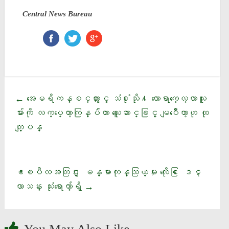
Central News Bureau
အေမရိကန္စင္တာႏွင့္ သံ႐ံုးသုိ႔ လာေရာက္ေလ့လာသူ
←
မ်ားကို လက္ပ္ေတာ့ကြန္ပ်ဴတာ ယူေဆာင္ခြင့္ မျပဳေတာ့ဟု ထု
တ္ျပန္
ဧၿပီလအတြင္း ျမန္မာကုန္သြယ္မႈ လိုေငြ ေဒၚ
လာသန္း သံုးရာေက်ာ္ရွိ
→