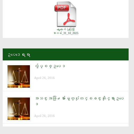
ရွေးကောက်ပွဲကြေငြာ
စာတမ်း_31_10_2025
ဥပေဒေရးရာ
လွ်ပ္စစ္ဥပေဒ
April 26, 2016
အသင္းအဖြဲ႕မ်ားမွတ္ပုံတင္ၿခင္းဆိုင္ရာဥပေ
ဒ
April 26, 2016