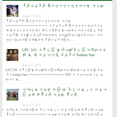
ဒီယိုမန္ဒီကို ရီးယဲလ္မက္ဒရစ္အသင္း ေခၚယူ
August 7, 2026
ဒီယိုမန္ဒီကို ရီးယဲလ္မက္ဒရစ္အသင္း ေခၚယူ 
======================= စပိန္ထိပ္သီး ရီးယဲလ္မက္ဒရစ္အသင္း
ဟာ လိုက္ပ္ဇစ္အသင္းရဲ႕ အိုင္ဗရီကိုစ္ လူငယ္ေတာင္ပံၾကယ္ပြင့္ ဒီယို
မန္ဒီကို ေခၚယူႏိုင္ခဲ့ၿပီျဖစ္ေၾကာင္း အတည္ျပဳေၾကညာခဲ့ပါတယ္။ အသ
က္ (၁၉)ႏွစ္အ႐ြယ္သာရွိေသးတဲ့ ဒီယိုမန္ဒီအတြက္ …
UFC 331 ၿပိဳင္ ပြဲ မွာ ထိပ္ဆုံးေခါင္ ပြဲ ႀကီးအျဖစ္
ထိုး ရ ေတာ့ မယ့္ လက္ရွိ ခ်န္ပီယံ ‌Joshua Van
August 6, 2026
UFC 331 ၿပိဳင္ပြဲမွာ ထိပ္ဆုံးေခါင္ပြဲႀကီးအျဖစ္ ထိုးရေတာ့မယ့္ လက္ရွိ ခ်န္
ပီယံ ‌Joshua Van ==================== UFC က စက္တက္ဘာ ၁၉ ရ
က္ေန႔မွာ …
ေလ့က်င့္ေရး ဝတ္စုံ အ တြ က္ ေပါင္ သန္း ၂၀ တန္ စ
ပြ န္ဆာ စာခ်ဳပ္ကို မန္ယူ ခ်ဳပ္ဆို
August 6, 2026
ေလ့က်င့္ေရး ဝတ္စုံအတြက္ ေပါင္ သန္း ၂၀ တန္ စပြန္ဆာ စာခ်ဳပ္ကို မန္ယူ 
ခ်ဳပ္ဆို ================= မန္ယူအသင္းဟာ ေလ့က်င့္ေရး၀တ္စုံစပြန္