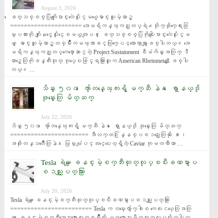
August 3, 2026
ေခတ္သစ္စစ္ပြဲကိုေျပာင္းလဲေပးႏိုင္မယ့္ေမာင္းသူမဲ့ယာဥ္ 
===================== အေမရိကန္ၾကည္းတပ္ရဲ႕တိုက္ခိုက္ေရးစြ
မ္းပကားကို တိုးျမႇင့္ေပးႏိုင္ေစမယ့္အျပင္ ေခတ္သစ္စစ္ပြဲကိုပါေျပာင္းလဲေပးႏိုင္မ
ယ့္ ေမာင္းသူမဲ့ယာဥ္တစ္မ်ိဳးကမၾကာခင္ထြက္ေပၚလာေတာ့မွာျဖစ္ပါတယ္။ အေ
မရိကန္ၾကည္းတပ္ကေဖာ္ေဆာင္တဲ့ Project Sustainment စီမံကိန္းအတြက္ ဒီ
ယာဥ္ေတြကိုဖန္တီးထုတ္ လုပ္ေပးခြင့္ရသြားသူက American Rheinmetall ျဖစ္ပါ
တယ္။ …
သိန္း ၅၀၀ ေက်ာ္တန္ေၾကးရွိ မက္ဆီ နဲ႔ ေရာ္နယ္ဒို
ဖုန္းေတြ မိတ္ဆက္
July 22, 2026
သိန္း ၅၀၀ ေက်ာ္တန္ေၾကးရွိ မက္ဆီ နဲ႔ ေရာ္နယ္ဒို ဖုန္းေတြ မိတ္ဆက္ 
======================= အီလက္ထ႐ြန္နစ္ပစၥည္းေတြကို ေ႐ႊ၊ 
အဖိုးတန္သတၱဳေတြနဲ႔ မြမ္းမံျပင္ဆင္ေပးေလ့ရွိတဲ့ Caviar ကုမၸဏီဟာ …
Tesla ရဲ႕‌ေျခနင္းမဲ့စက္ဘီးထုတ္လုပ္ၿပီးခဏမွာပ
စၥည္းျပတ္သြား
July 20, 2026
Tesla ရဲ႕‌ေျခနင္းမဲ့စက္ဘီးထုတ္လုပ္ၿပီးခဏမွာပစၥည္းျပတ္သြား 
======================== Tesla က လမ္းေလွ်ာက္ခါစ ကေလးငယ္ေတြအတြ
က္ ေျခနင္းမဲ့စက္ဘီးအေသးစားေလးတစ္မ်ိဳးကို မၾကာေသးမီကထုတ္လုပ္လိုက္ပါတ