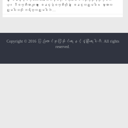
ယ္။ ဒီစက္ဘီးဟာ တျခား ေျခနင္းမဲ့စက္ဘီးလိုပဲ ေျခနင္းလည္းမပါ၊ ေမာ္တာလ
ည္းမပါသလို ဘရိတ္လည္းမပါဘဲ …
Copyright © 2016
ပြည်ထောင်စုကြံ့ခိုင်ရေးနှင့်ဖွံ့ဖြိုးရေးပါတီ
. All rights
reserved.