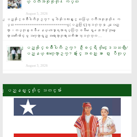
ယ္ ဝတၳဳအစုစုတို႔ ကပ္လႉ
August 5, 2026
ျပည္ခိုင္ၿဖိဳးပါတီဒုဥကၠ႒မွ ဝါဆိုသကၤန္းႏွင့္ လႉဖြယ္ ဝတၳဳအစုစုတို႔ က
ပ္လႉ ========================= (ျပည္တြင္း)ၾသဂုတ္ ၄ ေနျပည္ေ
တာ္ ၊တပ္ကုန္းၿမိဳ႕နယ္ အေနာ္ရထာရပ္ကြက္ ၿမိဳ႕ေရွ႕စႏၵာ႐ုံဘုန္းေ
တာ္ႀကီးေက်ာင္းမွ သက္ေတာ္ရွည္ ဆရာေတာ္ဘုရားႀကီးအား ၾသဂုတ္လ …
ျပည္ခိုင္ၿဖိဳးပါတီ ဥကၠ႒ ဦးခင္ရီ တိုင္းေဒသႀကီး/ျ
ပည္နယ္ လႊတ္ေတာ္ဥကၠ႒မ်ားႏွင့္ အစည္း အ ေဝး ျပဳလုပ္
August 3, 2026
ျပည္နယ္ႏွင့္တိုင္း သတင္းမ်ား