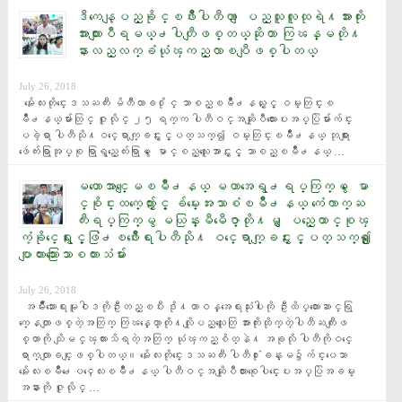
ဒီကေန့ျပည္ခုိင္ၿဖိဳးပါတီဟာ ျပည္သူလူထုရဲ႔အားကိုး
အားထားျပဳရမယ္႕ပါတီျဖစ္တယ္ဆိုတာ ကြၽန္မတို႔
နားလည္လက္ခံယုံၾကည္လာၿပီျဖစ္ပါတယ္
July 26, 2018
  မႏၲေလးတိုင္းေဒသႀကီး မိတီၴလာခ႐ိုင္ သာစည္ၿမိဳ႕နယ္ႏွင့္ ဝမ္းတြင္းၿ
မိဳ႕နယ္မ်ားတြင္ ဇူလိုင္ ၂၅ ရက္က ပါတီဝင္အဆိုျပဳလႊာေပးအပ္ပြဲမ်ားက်င္း
ပခဲ့ရာ ပါတီသို႔ဝင္ေရာက္ျခင္းႏွင့္ပတ္သက္၍ ဝမ္းတြင္းၿမိဳ႕နယ္ ဘုရားျ
ဖဴေက်းရြာအုပ္စု ရြာရွည္ေက်းရြာမွ ေမာင္စည္သူေအာင္ႏွင့္ သာစည္ၿမိဳ႕နယ္ …
မဟာေအာင္ေျမၿမိဳ႕နယ္ မဟာအေရွ႕ရပ္ကြက္မွ ေမာ
င္စုိင္းထက္ေက်ာ္ႏွင့္ ခ်မ္းေအးသာစံၿမိဳ႕နယ္ ကံေကာက္ႀ
ကီးရပ္ကြက္မွ မယြန္းမီမီေဇာ္တုိ႔မွ ျပည္ေထာင္စုၾ
ကံ့ခုိင္ေရးႏွင့္ဖြံ႕ၿဖိဳးေရးပါတီသုိ႔ ဝင္ေရာက္ျခင္းႏွင့္ပတ္သက္၍ ​ေျ
ပာျကားသြား​ေသာစကားသံမ်ား
July 26, 2018
  အမ်ဳိးသားေရးမူဝါဒကိုဦးတည္ၿပီး ဒို႔တာဝန္အေရးသံုးပါးကို ဦးထိပ္ထားေဆာင္ရြ
က္ေနတာျဖစ္တဲ့အတြက္ ကြၽန္ေတာ္တို႔လိုျပည္သူေတြ အားကိုးထိုက္တဲ့ပါတီႀကီးျဖ
စ္တာကို သိျမင္ၾကားသိရတဲ့အတြက္ ယံုၾကည္စိတ္နဲ႔ အခုလို ပါတီကိုဝင္ေ
ရာက္လာျခင္းျဖစ္ပါတယ္​။ မႏၲေလးတိုင္းေဒသႀကီး ပါတီ႐ံုးခန္းမ၌က်င္းပေသာ 
မႏၲေလးၿမိဳ႕ေပၚေလးၿမိဳ႕နယ္ ပါတီဝင္အဆုိျပဳလႊာစုေပါင္းေပးအပ္ပြဲအခမ္း
အနားကုိ ဇူလိုင္ …