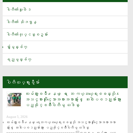
UFC 331 ၿပိဳင္ ပြဲ မွာ ထိပ္ဆုံးေခါင္ ပြဲ ႀကီးအျဖစ္ ထိုး ရ ေတာ့ မယ့္ လက္ရွိ
ပါတီ၏မူ၀ါဒ
ခ်န္ပီယံ ‌Joshua Van
ယြမ္ ၂၀၀၀ တန္ က်န္းမာေရး လက္ စြပ္ Casio မိတ္ဆက္
ပါတီ၏ သႏိၷဌာန္
ႏိုင္ငံေတာ္သမၼတ ထိုင္းႏိုင္ငံသို႔ ေရာက္ရွိ
ပါတီ၏လုပ္ငန္းစဥ္မ်ား
ေလ့က်င့္ေရး ဝတ္စုံ အ တြ က္ ေပါင္ သန္း ၂၀ တန္ စ ပြ န္ဆာ စာခ်ဳပ္ကို မ
န္ယူ ခ်ဳပ္ဆို
ေမွ်ာ္မွန္းခ်က္
ျမန္မာ့လက္ေ႐ြးစင္ အမ်ိဳးသားအသင္းႏွင့္ အမ်ိဳးသမီးအသင္းတို႔ ကြင္း သြင္း ျခ
ရည္မွန္းခ်က္
င္းခတ္ကစားနည္း၌ ေငြ တံဆိပ္ဆုမ်ားအသီးသီး ဆြတ္ခူး
ေလးမ်က္ႏွာၿမိဳ႕နယ္ ေရ ေဘး ကယ္ဆယ္ေရးစခန္းသို႔ အသင့္စားသုံးႏိုင္ေသာအစား
အစာမ်ားႏွင့္ ေဆးဝါးပစၥည္းမ်ားအား ျပည္ခိုင္ၿဖိဳးပါတီမွ လႉဒါန္း
ပါတီလႈပ္ရွားမွဳမ်ား
ေရႀကီးနစ္ျမဳပ္မႈဒဏ္ခံရသည့္ ေက်း႐ြာမ်ားရွိ ျပည္သူမ်ားအား ျပည္ခိုင္ၿဖိဳး
ေလးမ်က္ႏွာၿမိဳ႕နယ္ ေရ ေဘး ကယ္ဆယ္ေရးစခန္းသို႔
ပါတီက ကူညီေထာက္ပံ့
အသင့္စားသုံးႏိုင္ေသာအစားအစာမ်ားႏွင့္ ေဆးဝါးပစၥည္းမ်ားအား ျ
ဒီယိုမန္ဒီကို ရီးယဲလ္မက္ဒရစ္အသင္း ေခၚယူ
ပည္ခိုင္ၿဖိဳးပါတီမွ လႉဒါန္း
August 5, 2026
ေလးမ်က္ႏွာၿမိဳ႕နယ္ ေရေဘးကယ္ဆယ္ေရးစခန္းသို အသင့္စားသုံးႏိုင္ေသာအစားအစာ
မ်ားႏွင့္ ေဆးဝါးပစၥည္းမ်ားအား ျပည္ခိုင္ၿဖိဳးပါတီမွ လႉဒါန္း 