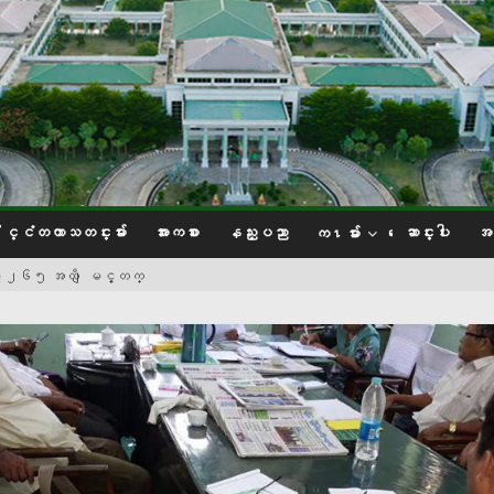
ႏိုင္ငံတကာသတင္းမ်ား
အားကစား
နည္းပညာ
ေဆာင္းပါး
အင
က႑မ်ား
၀ မွ ၂၆၅ အထိ ျမင့္တက္
ဆူဘီရွီ
န္ပီယံ ‌Joshua Van
်ဳပ္ဆို
ခတ္ကစားနည္း၌ ေငြ တံဆိပ္ဆုမ်ားအသီးသီး ဆြတ္ခူး