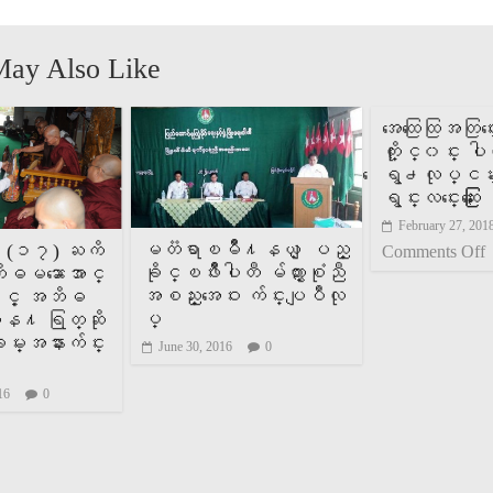
May Also Like
အေထြေထြအတြင္း
က္ႏိုင္၀င္း ပ
ေရွ႕လုပ္ငန္း
ရွင္းလင္းေဆြးေႏြး
February 27, 201
မတၱရာၿမိဳ႔နယ္ ျပည္
႔ (၁၇) ႀကိ
Comments Off
ခိုင္ၿဖိဳးပါတီ မ်က္ႏွာစံုညီ
ဘိဓမၼာေအာင္
အစည္းအေဝး က်င္းပျပဳလု
ႏွင့္ အဘိဓ
ပ္
ေန႔ ရြတ္ဆို
ခမ္းအနားက်င္း
June 30, 2016
0
16
0