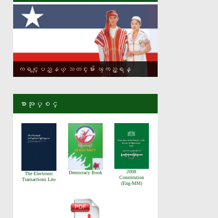
ကရင္ျပည္နယ္ သတင္းမ်ား ၾကည့္ရန္
စာအုပ္စင္
2008
Democracy Book
The Electronic
Constitution
Transactions Law
(Eng-MM)