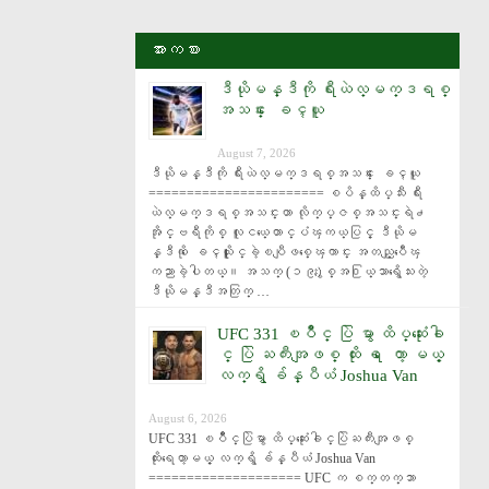
အားကစား
ဒီယိုမန္ဒီကို ရီးယဲလ္မက္ဒရစ္
အသင္း ေခၚယူ
August 7, 2026
ဒီယိုမန္ဒီကို ရီးယဲလ္မက္ဒရစ္အသင္း ေခၚယူ 
======================= စပိန္ထိပ္သီး ရီး
ယဲလ္မက္ဒရစ္အသင္းဟာ လိုက္ပ္ဇစ္အသင္းရဲ႕ 
အိုင္ဗရီကိုစ္ လူငယ္ေတာင္ပံၾကယ္ပြင့္ ဒီယိုမ
န္ဒီကို ေခၚယူႏိုင္ခဲ့ၿပီျဖစ္ေၾကာင္း အတည္ျပဳေၾ
ကညာခဲ့ပါတယ္။ အသက္ (၁၉)ႏွစ္အ႐ြယ္သာရွိေသးတဲ့ 
ဒီယိုမန္ဒီအတြက္ …
UFC 331 ၿပိဳင္ ပြဲ မွာ ထိပ္ဆုံးေခါ
င္ ပြဲ ႀကီးအျဖစ္ ထိုး ရ ေတာ့ မယ့္
လက္ရွိ ခ်န္ပီယံ ‌Joshua Van
August 6, 2026
UFC 331 ၿပိဳင္ပြဲမွာ ထိပ္ဆုံးေခါင္ပြဲႀကီးအျဖစ္ 
ထိုးရေတာ့မယ့္ လက္ရွိ ခ်န္ပီယံ ‌Joshua Van 
==================== UFC က စက္တက္ဘာ 