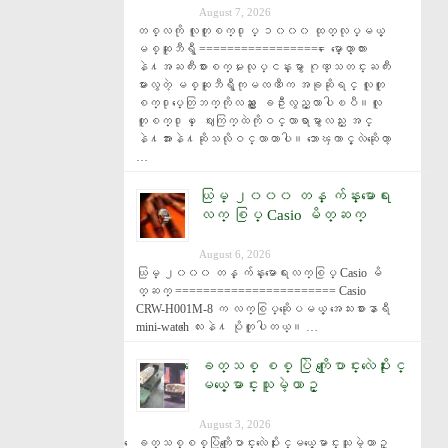
August 7, 2026
တစ္လကို လူတူစက္႐ုပ္ ၁၀၀၀ ထုတ္လုပ္မယ့္ 
မစ္ဆူဘီရွီ ================== ေမာ္ေတာ္ကား
နဲ႔အႀကီးစားစက္မႈလုပ္ငန္းမွာ ဂုဏ္သတင္းႀကီး
မားလွတဲ့ မစ္ဆူဘီရွီကုမၸဏီက အခုဆိုရင္ လူတူ
စက္႐ုပ္ေတြဘက္ကိုလည္း ေျခဦးလွည့္လာပါၿပီ။လူ
တူစက္႐ုပ္ ေဈးကြက္ထဲကိုဝင္လာရာမွာလည္း အင္
နဲ႔အားနဲ႔ဆိုသလိုဝင္လာတာပါ။ ဘာေၾကာင့္လဲဆိုေတာ့ 
…
ယြမ္ ၂၀၀၀ တန္ က်န္းမာေရး
လက္ စြပ္ Casio မိတ္ဆက္
August 6, 2026
ယြမ္ ၂၀၀၀ တန္ က်န္းမာေရးလက္စြပ္ Casio မိ
တ္ဆက္ ======================= Casio 
CRW-H001M-8 က လက္စြပ္ဆိုေပမယ့္ အေသးစားနာရီ 
mini-watch ေလးနဲ႔ ပိုတူပါတယ္။ …
ေခတ္သစ္ စစ္ ပြဲ ကိုေျပာင္းလဲေပးႏိုင္
မယ့္ေမာင္းသူမဲ့ယာဥ္
August 3, 2026
ေခတ္သစ္စစ္ပြဲကိုေျပာင္းလဲေပးႏိုင္မယ့္ေမာင္းသူမဲ့ယာဥ္ 