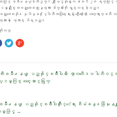
းတြင္ ၿမိဳ႕နယ္ပါတီဥကၠ႒ ဦးျမင့္အုန္းက ဧၿပီ ၂၈ ရက္တြင္ က်
ငန္းညိႇႏႈိင္းအစည္းအေဝးညႊန္ၾကား ခ်က္္မ်ားကို ရွင္းလင္းခဲ့သည္။
္းအေဝးသို႔ ပုသိမ္ခ႐ိုင္ပါတီအတြင္းေရးမွဴး ဦးေက်ာ္ေက်ာ္ တက္ေရာက္ၿပီး 
ပာၾကားခဲ့ ေၾကာင္း သိရသည္။
ကိုလတ္
ကီးၿမိဳ႕နယ္ ျပည္ခိုင္ၿဖိဳးပါတီ ေတာ္လတီေဒသ ပါတီဝင္
ပ္ငန္းကြင္းဆင္းေဆာင္ရြက္
းၿမိဳ႕နယ္ ျပည္ခိုင္ၿဖိဳးပါတီႏုိင္ငံေရး စီမံခန္႔ခြဲမႈနည
တန္းဖြင့္
→