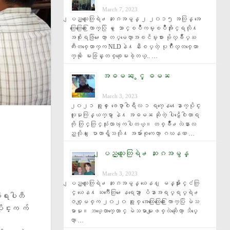
March 7, 2023
ျပည္သူေတြရဲ႕ ဆႏၵအမွန္ ၂ ၂၀၁၅ အလြန္ အေ
ထြေထြေ႐ြးေကာက္ပြဲ မွ ေသာင္ၿပိဳကမ္းၿပိဳအႏိုင္ရလို႔ 
အစိုးရဖြဲ႕ေတာ့ တပ္မေတာ္အၿငိမ္းစား ဗိုလ္ခ်ဳပ္ႀ
ကီးတစ္ေယာက္က NLDနဲ႔ နီးစပ္တဲ့ ပုဂၢိဳလ္တစ္ေယာ
က္ကို ေမးခြန္းတစ္ခုေမးခဲ့တယ္.. …
အဓမၼ ႏွင့္ ဓမၼ
March 3, 2023
၂၀၂၁ ခုႏွစ္ ေဖေဖာ္ဝါရီလ ၁ ရက္ေန႔ေနာက္ပိုင္း 
လူမႈကြန္ယက္မွာ နဲ႔ အဓမၼ ဆိုတဲ့ ပါဠိေဝါဟာရ
ကို တြင္တြင္သုံးလာၾကပါတယ္။ တစ္ခ်ိဳ႕လဲနားလ
ည္လို႔ ေျပာတာရွိသလို႔ အမ်ားစုကေတာ့ ဂဃနဏ …
ျပည္သူေတြရဲ႕ ဆႏၵအမွန္
March 3, 2023
ျပည္သူေတြရဲ႕ ဆႏၵအမွန္ ယေန႔ ျမန္မာႏိုင္ငံတြ
င္ ယေန႔ ႀကဳံေတြ႕ေနရေသာ ျပႆနာအရပ္ရပ္ရဲ႕ 
ေရးပါတီ
ဇစ္ျမစ္က ၂၀၂၀ ခုႏွစ္ အေထြေထြေ႐ြးေကာက္ပြဲ မဲသ
ိင္းက က်
မာမႈ။ ဘယ္ေလာက္ေတာင္ မဲသမာမႈျဖစ္လဲဆိုေတာ့ သိပ္ေ
တာ့ …