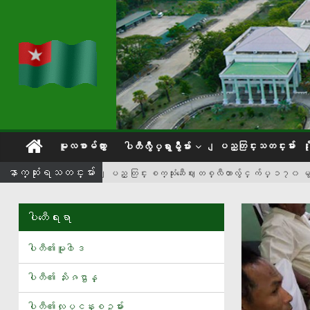
မူလစာမ်က္ႏွာ
ျပည္တြင္းသတင္းမ်ား
ပါတီလွဳပ္ရွားမွဳမ်ား
ေနာက္ဆံုးရသတင္းမ်ား
ျပည္ တြင္း စက္သုံးဆီေဈး တစ္လီတာလွ်င္ က်ပ္ ၁၇
တစ္လကို လူတူစက္႐ုပ္ ၁၀၀၀ ထုတ္လုပ္မယ့္ မစ္
UFC 331 ၿပိဳင္ ပြဲ မွာ ထိပ္ဆုံးေခါင္ ပြဲ ႀကီးအျဖစ္ ထိုး ရ ေတာ့ မယ့္ လက္ရွိ ခ်
ပါတီေရးရာ
ယြမ္ ၂၀၀၀ တန္ က်န္းမာေရး လက္ စြပ္ Casio မိတ္ဆက္
ပါတီ၏မူ၀ါဒ
ႏိုင္ငံေတာ္သမၼတ ထိုင္းႏိုင္ငံသို႔ ေရာက္ရွိ
ပါတီ၏ သႏိၷဌာန္
ေလ့က်င့္ေရး ဝတ္စုံ အ တြ က္ ေပါင္ သန္း ၂၀ တန္ စ ပြ န္ဆာ စာခ်ဳပ္ကို မန္ယူ ခ
ျမန္မာ့လက္ေ႐ြးစင္ အမ်ိဳးသားအသင္းႏွင့္ အမ်ိဳးသမီးအသင္းတို႔ ကြင္း သြင္း ျခင္း
ပါတီ၏လုပ္ငန္းစဥ္မ်ား