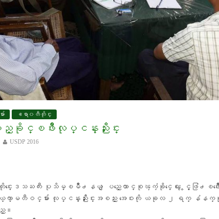
းႏွင့္ ေဆးဝါးပစၥည္းမ်ားအား ျပည္ခိုင္ၿဖိဳးပါတီမွ လႉဒါန္း
ီက ကူညီေထာက္ပံ့
်ား
ဧရာ၀တီတိုင္း
္ခုိင္ၿဖိဳးလုပ္ငန္းညိႇႏႈိင္း
USDP 2016
င္းေဒသႀကီး ပုသိမ္ၿမိဳ႕နယ္ ျပည္ေထာင္စုၾကံ့ခိုင္ေရး ႏွင့္ဖြံ႕ၿဖိဳး
ေကာ္မတီဝင္မ်ား လုပ္ငန္းညိႇႏိႈင္းအစည္း အေဝးကို ယခုလ ၂ ရက္ နံနက္ပု
သည္။