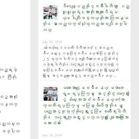
ဒီကေန့ျပည္ခုိင္ၿဖိဳးပါတီဟာ ျပည္
သူလူထုရဲ႔အားကိုးအားထားျပဳရမ
ယ္႕ပါတီျဖစ္တယ္ဆိုတာ ကြၽန္မ
တို႔ နားလည္လက္ခံယုံၾကည္လာၿပီျဖစ္ပါ
တယ္
July 26, 2018
  မႏၲေလးတိုင္းေဒသႀကီး မိတီၴလာခ႐ိုင္ သာစည္ၿ
မိဳ႕နယ္ႏွင့္ ဝမ္းတြင္းၿမိဳ႕နယ္မ်ားတြင္ ဇူလိုင္ 
၂၅ ရက္က ပါတီဝင္အဆိုျပဳလႊာေပးအပ္ပြဲမ်ားက်င္း
ပခဲ့ရာ ပါတီသို႔ဝင္ေရာက္ျခင္းႏွင့္ပတ္သက္၍ ဝ
ကည့္ရႈခဲ့
မ္းတြင္းၿမိဳ႕နယ္ ဘုရားျဖဴေက်းရြာအုပ္စု ရြာရွည္ေက်း
ရြာမွ ေမာင္စည္သူေအာင္ႏွင့္ သာစည္ၿမိဳ႕နယ္ …
႒ ကြီကို
မဟာေအာင္ေျမၿမိဳ႕နယ္ မဟာအေ
ရွ႕ရပ္ကြက္မွ ေမာင္စုိင္းထက္ေက်ာ္ႏွ
္အားလုံး
င့္ ခ်မ္းေအးသာစံၿမိဳ႕နယ္ ကံေကာ
းျပန္တက္
က္ႀကီးရပ္ကြက္မွ မယြန္းမီမီေဇာ္တုိ႔မွ ျ
ပည္ေထာင္စုၾကံ့ခုိင္ေရးႏွင့္ဖြံ႕ၿဖိဳးေရးပါတီ
္။
သုိ႔ ဝင္ေရာက္ျခင္းႏွင့္ပတ္သက္၍ ​ေျပာျကားသြား​ေသာ
စကားသံမ်ား
းနည္းလမ္းတ
း ျဖစ္ပါတ
July 26, 2018