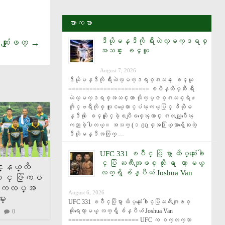
အားကစား
ဒီယိုမန္ဒီကို ရီးယဲလ္မက္ဒရစ္
ဆုံးျဖတ္
→
အသင္း ေခၚယူ
August 7, 2026
ဒီယိုမန္ဒီကို ရီးယဲလ္မက္ဒရစ္အသင္း ေခၚယူ 
======================= စပိန္ထိပ္သီး ရီး
ယဲလ္မက္ဒရစ္အသင္းဟာ လိုက္ပ္ဇစ္အသင္းရဲ႕ 
အိုင္ဗရီကိုစ္ လူငယ္ေတာင္ပံၾကယ္ပြင့္ ဒီယိုမ
န္ဒီကို ေခၚယူႏိုင္ခဲ့ၿပီျဖစ္ေၾကာင္း အတည္ျပဳေၾ
ကညာခဲ့ပါတယ္။ အသက္ (၁၉)ႏွစ္အ႐ြယ္သာရွိေသးတဲ့ 
ဒီယိုမန္ဒီအတြက္ …
UFC 331 ၿပိဳင္ ပြဲ မွာ ထိပ္ဆုံးေခါ
င္ ပြဲ ႀကီးအျဖစ္ ထိုး ရ ေတာ့ မယ့္
င္နယ္လိ
လက္ရွိ ခ်န္ပီယံ ‌Joshua Van
ဲ၀င္ ဇြဲကပ
က္ ကလပ္အ
August 6, 2026
္း
UFC 331 ၿပိဳင္ပြဲမွာ ထိပ္ဆုံးေခါင္ပြဲႀကီးအျဖစ္ 
ထိုးရေတာ့မယ့္ လက္ရွိ ခ်န္ပီယံ ‌Joshua Van 
0
==================== UFC က စက္တက္ဘာ 