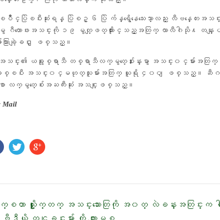
ိဳင္ပြဲၿပီးဆုံးရန္ ပြဲစဥ္ ၆ ပြဲ က်န္ရွိေနေသးေသာ္လည္း လီဗန္ေတးအသ
 ဂီတာေဖးအသင္းကို ၁၉ မွတ္ျဖတ္ထားႏိုင္သည့္အတြက္ လာလီဂါသို႔ တန္းျပ
သြားခဲ့ျခင္း ျဖစ္သည္။
သင္း၏ ယခုႏွစ္ရာသီ တစ္ရာသီလက္မွတ္ေစ်းႏႈန္းမွာ အသင္း၀င္မ်ားအတြက္ 
္ၿပီး အသင္း၀င္မဟုတ္သူမ်ားအတြက္ ယူရို ၄၀၀ ျဖစ္သည္။ ဆီဂ
ာ လက္မွတ္ေစ်းအႀကီးဆုံး အသင္းျဖစ္သည္။
y Mail
္စတာ ယူႏုိ္က္တက္ အသင္းသားေတြကို အ၀တ္ လဲခန္းအတြင္းက ဓ
ဗီဒီယို တင္ျခင္းမ်ား ကို တားျမစ္