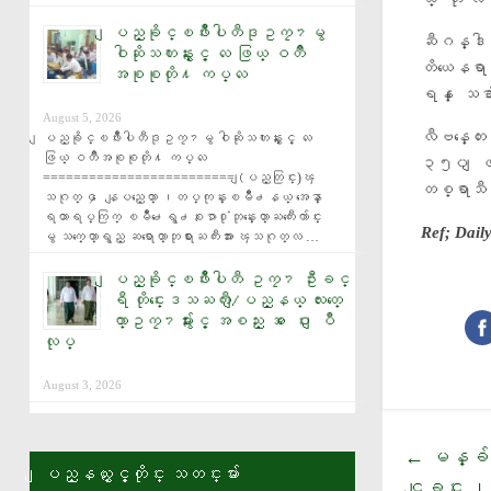
ျပည္ခိုင္ၿဖိဳးပါတီဒုဥကၠ႒မွ
ဆီဂန္ဒါၿပ
ဝါဆိုသကၤန္းႏွင့္ လႉ ဖြယ္ ဝတၳဳ
တိယေနရာမွ
အစုစုတို႔ ကပ္လႉ
ရန္ ေသခ်ာ
August 5, 2026
လီဗန္ေတးအ
ျပည္ခိုင္ၿဖိဳးပါတီဒုဥကၠ႒မွ ဝါဆိုသကၤန္းႏွင့္ လႉ
ဖြယ္ ဝတၳဳအစုစုတို႔ ကပ္လႉ 
၃၅၀ ျဖစ
========================= (ျပည္တြင္း)ၾ
တစ္ရာသီစ
သဂုတ္ ၄ ေနျပည္ေတာ္ ၊တပ္ကုန္းၿမိဳ႕နယ္ အေနာ္
ရထာရပ္ကြက္ ၿမိဳ႕ေရွ႕စႏၵာ႐ုံဘုန္းေတာ္ႀကီးေက်ာင္း
Ref; Dail
မွ သက္ေတာ္ရွည္ ဆရာေတာ္ဘုရားႀကီးအား ၾသဂုတ္လ …
ျပည္ခိုင္ၿဖိဳးပါတီ ဥကၠ႒ ဦးခင္
ရီ တိုင္းေဒသႀကီး/ျပည္နယ္ လႊတ္ေ
တာ္ဥကၠ႒မ်ားႏွင့္ အစည္း အ ေဝး ျပဳ
လုပ္
August 3, 2026
မန္ခ်က
←
ျပည္နယ္ႏွင့္တိုင္း သတင္းမ်ား
င္ျခင္း ၊ 