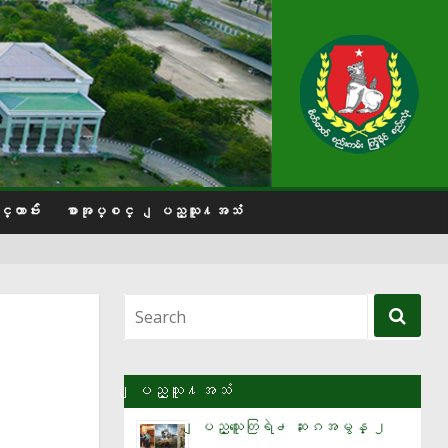
္တာဗ်ဴး
စာအုပ္စင္
ျပည္သူ႔အသံ
ျပည္သူ႔အသံ
ျပည္သူေတြရဲ႕ ဆႏၵအမွန္ ၂