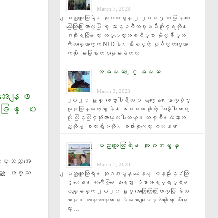
March 7, 2023
ျပည္သူေတြရဲ႕ ဆႏၵအမွန္ ၂ ၂၀၁၅ အလြန္ အေ
ထြေထြေ႐ြးေကာက္ပြဲ မွ ေသာင္ၿပိဳကမ္းၿပိဳအႏိုင္ရလို႔ 
အစိုးရဖြဲ႕ေတာ့ တပ္မေတာ္အၿငိမ္းစား ဗိုလ္ခ်ဳပ္ႀ
ကီးတစ္ေယာက္က NLDနဲ႔ နီးစပ္တဲ့ ပုဂၢိဳလ္တစ္ေယာ
က္ကို ေမးခြန္းတစ္ခုေမးခဲ့တယ္.. …
အဓမၼ ႏွင့္ ဓမၼ
March 3, 2023
 အေနျဖ
၂၀၂၁ ခုႏွစ္ ေဖေဖာ္ဝါရီလ ၁ ရက္ေန႔ေနာက္ပိုင္း 
ြင့္ ေပး
လူမႈကြန္ယက္မွာ နဲ႔ အဓမၼ ဆိုတဲ့ ပါဠိေဝါဟာရ
ကို တြင္တြင္သုံးလာၾကပါတယ္။ တစ္ခ်ိဳ႕လဲနားလ
ည္လို႔ ေျပာတာရွိသလို႔ အမ်ားစုကေတာ့ ဂဃနဏ …
ျပည္သူေတြရဲ႕ ဆႏၵအမွန္
ဆပ္သည့္အေ
March 3, 2023
မည္ ျဖစ္သ
ျပည္သူေတြရဲ႕ ဆႏၵအမွန္ ယေန႔ ျမန္မာႏိုင္ငံတြ
င္ ယေန႔ ႀကဳံေတြ႕ေနရေသာ ျပႆနာအရပ္ရပ္ရဲ႕ 
ဇစ္ျမစ္က ၂၀၂၀ ခုႏွစ္ အေထြေထြေ႐ြးေကာက္ပြဲ မဲသ
မာမႈ။ ဘယ္ေလာက္ေတာင္ မဲသမာမႈျဖစ္လဲဆိုေတာ့ သိပ္ေ
တာ့ …