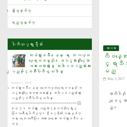
ေလးမ်က္ႏွာၿမိဳ႕နယ္ ေရ ေဘး ကယ္ဆယ္ေရးစခန္းသို႔ အသင့္စားသုံးႏိုင္ေသာအစားအစာမ်ာ
ေမွ်ာ္မွန္းခ်က္
ေရႀကီးနစ္ျမဳပ္မႈဒဏ္ခံရသည့္ ေက်း႐ြာမ်ားရွိ ျပည္သူမ်ားအား ျပည္ခိုင္ၿဖိဳးပါတ
ရည္မွန္းခ်က္
ဒီယိုမန္ဒီကို ရီးယဲလ္မက္ဒရစ္အသင္း ေခၚယူ
ပါတီလႈပ္ရွားမွဳမ်ား
အားကစား
လီဗန္ေတ
ေလးမ်က္ႏွာၿမိဳ႕နယ္ ေရ ေဘး ကယ္ဆ
ယ္ေရးစခန္းသို႔ အသင့္စားသုံးႏိုင္ေသာ
င့္ ရာသီ
အစားအစာမ်ားႏွင့္ ေဆးဝါးပစၥည္းမ်ားအား
မည္
ျပည္ခိုင္ၿဖိဳးပါတီမွ လႉဒါန္း
May 3, 2017
August 5, 2026
ေလးမ်က္ႏွာၿမိဳ႕နယ္ ေရေဘးကယ္ဆယ္ေရးစခန္းသို အ
သင့္စားသုံးႏိုင္ေသာအစားအစာမ်ားႏွင့္ ေဆးဝါးပစၥည္းမ်ားအား ျ
လာလီဂါသိ
ပည္ခိုင္ၿဖိဳးပါတီမွ လႉဒါန္း 
နျဖင့္ လ
================================= ဩ
ည္။
ဂုတ္ ၅၊ ေလးမ်က္ႏွာ ျပည္ေထာင္စုႀကံ့ခိုင္ေရးႏွင့္
ဖြံ႕ၿဖိဳးေရးပါတီဥကၠ႒ ဦးခင္ရီ၏ လမ္းၫႊန္ခ်က္
အရ ေရေဘးႀကဳံေတြ႕ခံစားေနရေသာ ေလးမ်က္ႏွာၿမိဳ႕န
ယ္မွ …