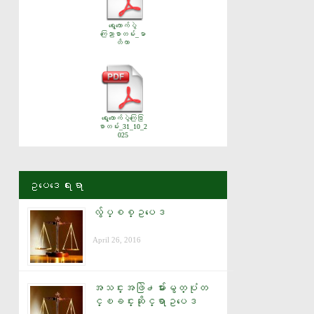
ရွေးကောက်ပွဲ
ကြေညာစာတမ်း_မာ
တိကာ
ရွေးကောက်ပွဲကြေငြာ
စာတမ်း_31_10_2
025
ဥပေဒေရးရာ
လွ်ပ္စစ္ဥပေဒ
April 26, 2016
အသင္းအဖြဲ႕မ်ားမွတ္ပုံတ
င္ၿခင္းဆိုင္ရာဥပေဒ