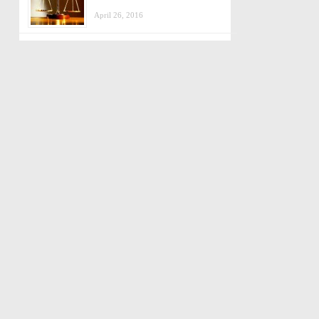
April 26, 2016