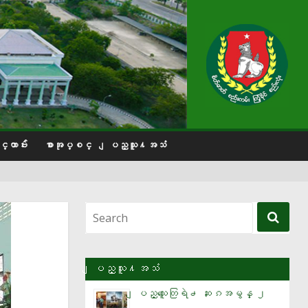
္တာဗ်ဴး
စာအုပ္စင္
ျပည္သူ႔အသံ
ျပည္သူ႔အသံ
ျပည္သူေတြရဲ႕ ဆႏၵအမွန္ ၂