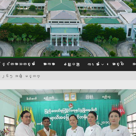
ႏိုင္ငံတကာသတင္းမ်ား
အားကစား
နည္းပညာ
ေဆာင္းပါး
အင
က႑မ်ား
၀ မွ ၂၆၅ အထိ ျမင့္တက္
ဆူဘီရွီ
န္ပီယံ ‌Joshua Van
်ဳပ္ဆို
ခတ္ကစားနည္း၌ ေငြ တံဆိပ္ဆုမ်ားအသီးသီး ဆြတ္ခူး