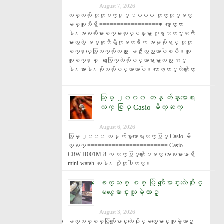
August 7, 2026
တစ္လကို လူတူစက္႐ုပ္ ၁၀၀၀ ထုတ္လုပ္မယ့္ 
မစ္ဆူဘီရွီ ================== ေမာ္ေတာ္ကား
နဲ႔အႀကီးစားစက္မႈလုပ္ငန္းမွာ ဂုဏ္သတင္းႀကီး
မားလွတဲ့ မစ္ဆူဘီရွီကုမၸဏီက အခုဆိုရင္ လူတူ
စက္႐ုပ္ေတြဘက္ကိုလည္း ေျခဦးလွည့္လာပါၿပီ။လူ
တူစက္႐ုပ္ ေဈးကြက္ထဲကိုဝင္လာရာမွာလည္း အင္
နဲ႔အားနဲ႔ဆိုသလိုဝင္လာတာပါ။ ဘာေၾကာင့္လဲဆိုေတာ့ 
…
ယြမ္ ၂၀၀၀ တန္ က်န္းမာေရး
လက္ စြပ္ Casio မိတ္ဆက္
August 6, 2026
ယြမ္ ၂၀၀၀ တန္ က်န္းမာေရးလက္စြပ္ Casio မိ
တ္ဆက္ ======================= Casio 
CRW-H001M-8 က လက္စြပ္ဆိုေပမယ့္ အေသးစားနာရီ 
mini-watch ေလးနဲ႔ ပိုတူပါတယ္။ …
ေခတ္သစ္ စစ္ ပြဲ ကိုေျပာင္းလဲေပးႏိုင္
မယ့္ေမာင္းသူမဲ့ယာဥ္
August 3, 2026
ေခတ္သစ္စစ္ပြဲကိုေျပာင္းလဲေပးႏိုင္မယ့္ေမာင္းသူမဲ့ယာဥ္ 