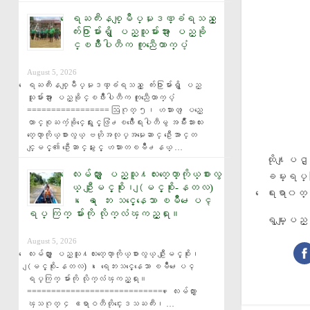
ေရႀကီးနစ္ျမဳပ္မႈဒဏ္ခံရသည့္ ေ
က်း႐ြာမ်ားရွိ ျပည္သူမ်ားအား ျပည္ခို
င္ၿဖိဳးပါတီက ကူညီေထာက္ပံ့
August 5, 2026
ေရႀကီးနစ္ျမဳပ္မႈဒဏ္ခံရသည့္ ေက်း႐ြာမ်ားရွိ ျပည္
သူမ်ားအား ျပည္ခိုင္ၿဖိဳးပါတီက ကူညီေထာက္ပံ့ 
================= ဩဂုတ္ ၅၊ ဟသၤာတ ျပည္ေ
ထာင္စုႀကံ့ခိုင္ေရးႏွင့္ဖြံ႕ၿဖိဳးေရးပါတီမွ အမ်ိဳးသားလႊ
တ္ေတာ္ကိုယ္စားလွယ္ ဗဟိုအလုပ္အမႈေဆာင္ ဦးေအာင္တ
င္ျမင့္၏ ဦးေဆာင္မႈႏွင့္ ဟသၤာတၿမိဳ႕နယ္ …
ထို႔ျပင္ 
ေလးမ်က္ႏွာ ျပည္သူ႔လႊတ္ေတာ္ကိုယ္စားလွ
ခမ္းရပ္ကြ
ယ္ ဦးျမင့္စိုး၊ (ျမင့္စိုး-နတလ)
ေရးရာ၀တ္စ
၊ ေရ ေဘး သင့္ေနေသာ ၿမိဳ႕ေပၚ
ရပ္ ကြက္ မ်ားကို လိုက္လံၾကည့္ရႈ။
ရွမ္းျပည္
August 5, 2026
ေလးမ်က္ႏွာ ျပည္သူ႔လႊတ္ေတာ္ကိုယ္စားလွယ္ ဦးျမင့္စိုး၊ 
(ျမင့္စိုး-နတလ) ၊ ေရေဘးသင့္ေနေသာ ၿမိဳ႕ေပၚ 
ရပ္ကြက္ မ်ားကို လိုက္လံၾကည့္ရႈ။ 
============================= ေလးမ်က္ႏွာ 
ၾသဂုတ္ ၄ ဧရာဝတီတိုင္းေဒသႀကီး၊ …