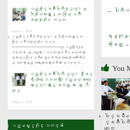
ျပည္ခိုင္ၿဖိဳးပါတီဒုဥကၠ႒မွ
ပါတီဝင္
←
ဝါဆိုသကၤန္းႏွင့္ လႉ ဖြယ္ ဝတၳဳ
အစုစုတို႔ ကပ္လႉ
August 5, 2026
ရန္ကုန္တ
ျပည္ခိုင္ၿဖိဳးပါတီဒုဥကၠ႒မွ ဝါဆိုသကၤန္းႏွင့္ လႉ
ဖြယ္ ဝတၳဳအစုစုတို႔ ကပ္လႉ 
လ်ာ့နည္း
→
========================= (ျပည္တြင္း)ၾ
သဂုတ္ ၄ ေနျပည္ေတာ္ ၊တပ္ကုန္းၿမိဳ႕နယ္ အေနာ္
ရထာရပ္ကြက္ ၿမိဳ႕ေရွ႕စႏၵာ႐ုံဘုန္းေတာ္ႀကီးေက်ာင္း
မွ သက္ေတာ္ရွည္ ဆရာေတာ္ဘုရားႀကီးအား ၾသဂုတ္လ …
You 
ျပည္ခိုင္ၿဖိဳးပါတီ ဥကၠ႒ ဦးခင္
ရီ တိုင္းေဒသႀကီး/ျပည္နယ္ လႊတ္ေ
တာ္ဥကၠ႒မ်ားႏွင့္ အစည္း အ ေဝး ျပဳ
လုပ္
August 3, 2026
ေပါင္ၿမိဳ
င္ၿဖိဳးပါတီ
ျပည္နယ္ႏွင့္တိုင္း သတင္းမ်ား
ည္းေဝး