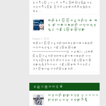
င္းၿပိဳင္ပြဲ ၂၀၂၆ ၿပိဳင္ ပြဲ၏ ကြင္းသြင္းျခင္း
ခတ္ၿပိဳင္ပြဲ၌ ေငြတံဆိပ္ဆုမ်ားအသီးသီးရရွိခဲ့ေၾ
ကာင္း …
လာအိုနဲ႔ပြဲ ပြဲစဥ္အလိုက္ အ ေကာ
င္း ဆုံး ကစားသမားဆုကို ဟက္ထရစ္
ရွင္ ဝင္းႏိုင္ထြန္း ဆြတ္ခူး
August 5, 2026
လာအိုနဲ႔ပြဲ ပြဲစဥ္အလိုက္အေကာင္းဆုံးကစားသမားဆုကို 
ဟက္ထရစ္ရွင္ ဝင္းႏိုင္ထြန္း ဆြတ္ခူး 
====================== ျမန္မာ(၇-၂)လာအို
ပြဲမွ ပြဲစဥ္အလိုက္အေကာင္းဆုံးကစားသမားဆုကို ဟက္
ထရစ္သြင္းယူခဲ့တဲ့ တိုက္စစ္မႉး ဝင္းႏိုင္ထြန္းက ဆြ
တ္ခူးရရွိခဲ့ပါတယ္။ ဝင္းႏိုင္ထြန္းဟာ ဖိလစ္ပိုင္
နဲ႔ပြဲမွာလည္း တစ္ဂိုးသြင္းယူခဲ့လို …
နည္းပညာသတင္းမ်ား
တစ္လကို လူတူစက္႐ုပ္ ၁၀၀၀
ထုတ္လုပ္မယ့္ မစ္ဆူဘီရွီ