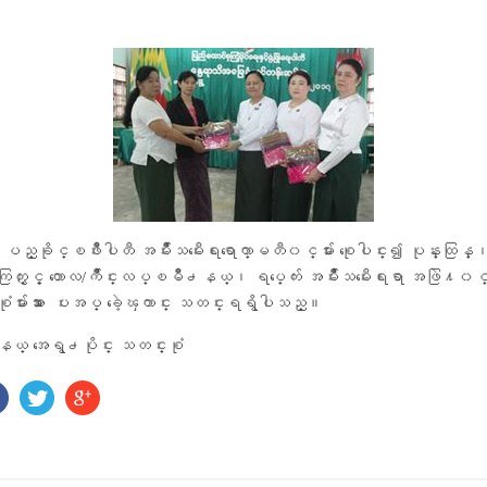
ျပည္ခိုင္ၿဖိဳးပါတီ အမ်ိဳးသမီးေရးရာေကာ္မတီ၀င္မ်ား စုေပါင္း၍ ပုန္းထြန္
က္ႏွင့္ တာေလ/က်ိဳင္းလပ္ၿမိဳ႕နယ္၊ ရပ္ေက်း အမ်ိဳးသမီးေရးရာ အဖြဲ႔၀င
ံုမ်ားအား ေပးအပ္ ခဲ့ေၾကာင္း သတင္းရရွိပါသည္။
နယ္ အေရွ႕ပိုင္း သတင္းစုံ