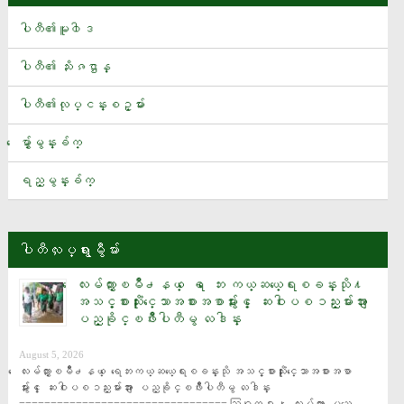
ေလးမ်က္ႏွာၿမိဳ႕နယ္ ေရ ေဘး ကယ္ဆယ္ေရးစခန္းသို႔ အသင့္စားသုံးႏိုင္ေသာအစား
အစာမ်ားႏွင့္ ေဆးဝါးပစၥည္းမ်ားအား ျပည္ခိုင္ၿဖိဳးပါတီမွ လႉဒါန္း
ပါတီ၏မူ၀ါဒ
ေရႀကီးနစ္ျမဳပ္မႈဒဏ္ခံရသည့္ ေက်း႐ြာမ်ားရွိ ျပည္သူမ်ားအား ျပည္ခိုင္ၿဖိဳး
ပါတီ၏ သႏိၷဌာန္
ပါတီက ကူညီေထာက္ပံ့
ပါတီ၏လုပ္ငန္းစဥ္မ်ား
ေတာင္ကိုရီးယားမွာ အပူလႈိင္းေၾကာင့္ ေသဆုံးသူ ၁၉ ဦးအထိရွိလာ
ေလးမ်က္ႏွာ ျပည္သူ႔လႊတ္ေတာ္ကိုယ္စားလွယ္ ဦးျမင့္စိုး၊ (ျမင့္စိုး-နတလ) ၊
ေမွ်ာ္မွန္းခ်က္
ေရ ေဘး သင့္ေနေသာ ၿမိဳ႕ေပၚ ရပ္ ကြက္ မ်ားကို လိုက္လံၾကည့္ရႈ။
ရည္မွန္းခ်က္
ျပည္ခိုင္ၿဖိဳးပါတီဒုဥကၠ႒မွ ဝါဆိုသကၤန္းႏွင့္ လႉ ဖြယ္ ဝတၳဳအစုစုတို႔
ကပ္လႉ
ေလးမ်က္ႏွာၿမိဳ႕နယ္တြင္ ဆက္သြယ္ေရးျပန္လည္ရရွိေစရန္ B2B Satellite
ပါတီလႈပ္ရွားမွဳမ်ား
Terminal ၂ စုံႏွင့္ COW မိုဘိုင္းကား တပ္ဆင္
လာအိုနဲ႔ပြဲ ပြဲစဥ္အလိုက္ အ ေကာင္း ဆုံး ကစားသမားဆုကို ဟက္ထရစ္ရွင္
ေလးမ်က္ႏွာၿမိဳ႕နယ္ ေရ ေဘး ကယ္ဆယ္ေရးစခန္းသို႔
အသင့္စားသုံးႏိုင္ေသာအစားအစာမ်ားႏွင့္ ေဆးဝါးပစၥည္းမ်ားအား ျ
ဝင္းႏိုင္ထြန္း ဆြတ္ခူး
ပည္ခိုင္ၿဖိဳးပါတီမွ လႉဒါန္း
ေလးမ်က္ႏွာၿမိဳ႕နယ္မွ ေရ ေဘးသင့္သူမ်ားကို ဆန္ရိကၡာအပါအဝင္ ေထာက္
August 5, 2026
ပံ့ပစၥည္းမ်ားေပးအပ္
ေလးမ်က္ႏွာၿမိဳ႕နယ္ ေရေဘးကယ္ဆယ္ေရးစခန္းသို အသင့္စားသုံးႏိုင္ေသာအစားအစာ
ေလ့က်င့္ေရး ဝတ္စုံ အ တြ က္ ေပါင္ သန္း ၂၀ တန္ စ ပြ န္ဆာ စာခ်ဳပ္ကို မ
မ်ားႏွင့္ ေဆးဝါးပစၥည္းမ်ားအား ျပည္ခိုင္ၿဖိဳးပါတီမွ လႉဒါန္း 