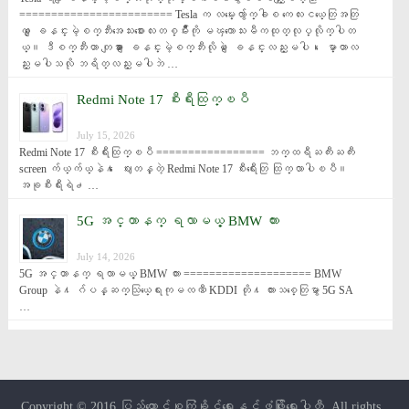
======================== Tesla က လမ္းေလွ်ာက္ခါစ ကေလးငယ္ေတြအတြ
က္ ေျခနင္းမဲ့စက္ဘီးအေသးစားေလးတစ္မ်ိဳးကို မၾကာေသးမီကထုတ္လုပ္လိုက္ပါတ
ယ္။ ဒီစက္ဘီးဟာ တျခား ေျခနင္းမဲ့စက္ဘီးလိုပဲ ေျခနင္းလည္းမပါ၊ ေမာ္တာလ
ည္းမပါသလို ဘရိတ္လည္းမပါဘဲ …
Redmi Note 17 စီးရီးထြက္ၿပီ
July 15, 2026
Redmi Note 17 စီးရီးထြက္ၿပီ ================= ဘက္ထရီႀကီးႀကီး 
screen က်ယ္က်ယ္နဲ႔ ေဈးတန္တဲ့ Redmi Note 17 စီးရီးေတြ ထြက္လာပါၿပီ။ 
အခုစီးရီးရဲ႕ …
5G အင္တာနက္ ရလာမယ့္ BMW ကား
July 14, 2026
5G အင္တာနက္ ရလာမယ့္ BMW ကား ==================== BMW 
Group နဲ႔ ဂ်ပန္ဆက္သြယ္ေရးကုမၸဏီ KDDI တို႔ ကားသစ္ေတြမွာ 5G SA 
…
Copyright © 2016
ပြည်ထောင်စုကြံ့ခိုင်ရေးနှင့်ဖွံ့ဖြိုးရေးပါတီ
. All rights