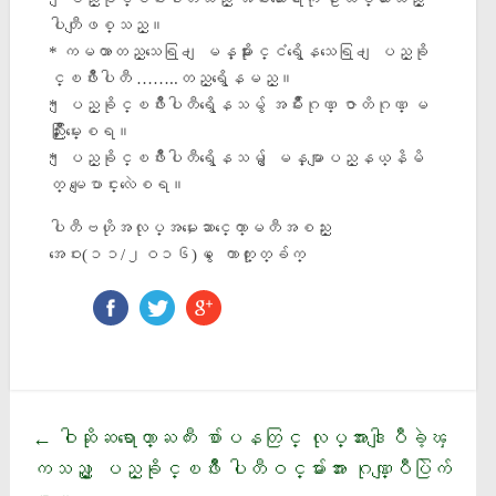
ပါတီျဖစ္သည္။
* ကမၻာတည္သေရြ႕ ျမန္မာႏိုင္ငံရွိေနသေရြ႕ ျပည္ခို
င္ၿဖိဳးပါတီ ……..တည္ရွိေနမည္။
* ျပည္ခုိင္ၿဖိဳးပါတီရွိေနသမွ် အမ်ဳိးဂုဏ္ ဇာတိဂုဏ္ မ
ညႇိဳးႏြမ္းေစရ။
* ျပည္ခိုင္ၿဖိဳးပါတီရွိေနသမွ် ျမန္မာျပည္နယ္နိမိ
တ္ မေျပာင္းလဲေစရ။
ပါတီဗဟိုအလုပ္အမႈေဆာင္ေကာ္မတီအစည္း
အေဝး(၁၁/၂ဝ၁၆)မွ ေကာက္ႏုတ္ခ်က္
ဝါဆိုဆရာေတာ္ႀကီး စ်ာပနတြင္ လုပ္အားဒါျပဳခဲ့ၾ
←
ကသည့္ ျပည္ခိုင္ၿဖိဳး ပါတီဝင္မ်ားအား ဂုဏ္ျပဳပြဲက်