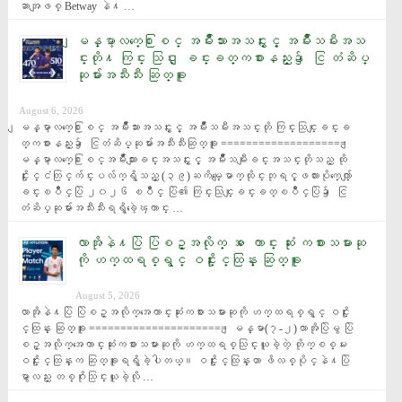
ဆာအျဖစ္ Betway နဲ႔ …
ျမန္မာ့လက္ေ႐ြးစင္ အမ်ိဳးသားအသင္းႏွင့္ အမ်ိဳးသမီးအသ
င္းတို႔ ကြင္း သြင္း ျခင္းခတ္ကစားနည္း၌ ေငြ တံဆိပ္
ဆုမ်ားအသီးသီး ဆြတ္ခူး
August 6, 2026
ျမန္မာ့လက္ေ႐ြးစင္ အမ်ိဳးသားအသင္းႏွင့္ အမ်ိဳးသမီးအသင္းတို ကြင္းသြင္းျခင္းခ
တ္ကစားနည္း၌ ေငြတံဆိပ္ဆုမ်ားအသီးသီးဆြတ္ခူး ==================== ျ
မန္မာ့လက္ေ႐ြးစင္အမ်ိဳးသားျခင္းအသင္းႏွင့္ အမ်ိဳးသမီးျခင္းအသင္းတိုသည္ ထို
င္းႏိုင္ငံတြင္က်င္းပလ်က္ရွိသည့္ (၃၉)ႀကိမ္ေျမာက္ထိုင္းဘုရင့္ဖလားပိုက္ေက်ာ္ျ
ခင္းၿပိဳင္ပြဲ ၂၀၂၆ ၿပိဳင္ ပြဲ၏ ကြင္းသြင္းျခင္းခတ္ၿပိဳင္ပြဲ၌ ေငြ
တံဆိပ္ဆုမ်ားအသီးသီးရရွိခဲ့ေၾကာင္း …
လာအိုနဲ႔ပြဲ ပြဲစဥ္အလိုက္ အ ေကာင္း ဆုံး ကစားသမားဆု
ကို ဟက္ထရစ္ရွင္ ဝင္းႏိုင္ထြန္း ဆြတ္ခူး
August 5, 2026
လာအိုနဲ႔ပြဲ ပြဲစဥ္အလိုက္အေကာင္းဆုံးကစားသမားဆုကို ဟက္ထရစ္ရွင္ ဝင္းႏို
င္ထြန္း ဆြတ္ခူး ====================== ျမန္မာ(၇-၂)လာအိုပြဲမွ ပြဲ
စဥ္အလိုက္အေကာင္းဆုံးကစားသမားဆုကို ဟက္ထရစ္သြင္းယူခဲ့တဲ့ တိုက္စစ္မႉး 
ဝင္းႏိုင္ထြန္းက ဆြတ္ခူးရရွိခဲ့ပါတယ္။ ဝင္းႏိုင္ထြန္းဟာ ဖိလစ္ပိုင္နဲ႔ပြဲ
မွာလည္း တစ္ဂိုးသြင္းယူခဲ့လို …