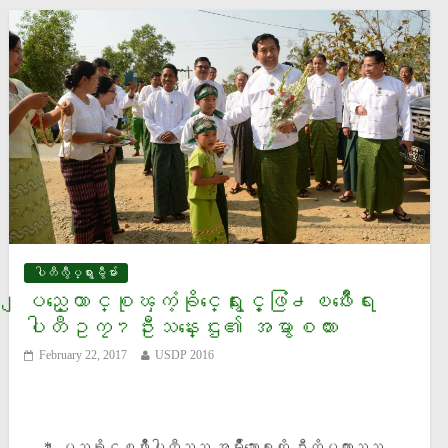
ပါတီလွဳပ္ရွားမွဳမ်ား
ျပည္ေထာင္စုၾကံ့ခိုင္ေရးႏွင့္ဖြံ႕ၿဖိဳးေရး
ပါတီဥကၠ႒ဦးသန္းေဌး၏ အမွာစကား
February 22, 2017
USDP 2016
* ျပည္ခိုင္ၿဖိဳးပါတီသည္ အမ်ဳိးသားေရးကို ဦးထိပ္ထားသည့္