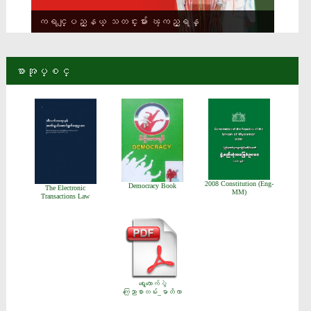
ကရင္ျပည္နယ္ သတင္းမ်ား ၾကည့္ရန္
စာအုပ္စင္
2008 Constitution (Eng-
Democracy Book
The Electronic
MM)
Transactions Law
ရွေးကောက်ပွဲ
ကြေညာစာတမ်း_မာတိကာ