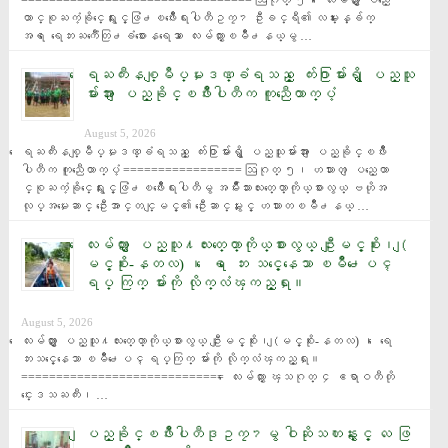
================================= ဩဂုတ္ ၅၊ ေလးမ်က္ႏွာ ျပည္ေ
ထာင္စုႀကံ့ခိုင္ေရးႏွင့္ဖြံ႕ၿဖိဳးေရးပါတီဥကၠ႒ ဦးခင္ရီ၏ လမ္းၫႊန္ခ်က္
အရ ေရေဘးႀကဳံေတြ႕ခံစားေနရေသာ ေလးမ်က္ႏွာၿမိဳ႕နယ္မွ …
ေရႀကီးနစ္ျမဳပ္မႈဒဏ္ခံရသည့္ ေက်း႐ြာမ်ားရွိ ျပည္သူ
မ်ားအား ျပည္ခိုင္ၿဖိဳးပါတီက ကူညီေထာက္ပံ့
August 5, 2026
ေရႀကီးနစ္ျမဳပ္မႈဒဏ္ခံရသည့္ ေက်း႐ြာမ်ားရွိ ျပည္သူမ်ားအား ျပည္ခိုင္ၿဖိဳး
ပါတီက ကူညီေထာက္ပံ့ ================= ဩဂုတ္ ၅၊ ဟသၤာတ ျပည္ေထာ
င္စုႀကံ့ခိုင္ေရးႏွင့္ဖြံ႕ၿဖိဳးေရးပါတီမွ အမ်ိဳးသားလႊတ္ေတာ္ကိုယ္စားလွယ္ ဗဟိုအ
လုပ္အမႈေဆာင္ ဦးေအာင္တင္ျမင့္၏ ဦးေဆာင္မႈႏွင့္ ဟသၤာတၿမိဳ႕နယ္ …
ေလးမ်က္ႏွာ ျပည္သူ႔လႊတ္ေတာ္ကိုယ္စားလွယ္ ဦးျမင့္စိုး၊ (ျ
မင့္စိုး-နတလ) ၊ ေရ ေဘး သင့္ေနေသာ ၿမိဳ႕ေပၚ
ရပ္ ကြက္ မ်ားကို လိုက္လံၾကည့္ရႈ။
August 5, 2026
ေလးမ်က္ႏွာ ျပည္သူ႔လႊတ္ေတာ္ကိုယ္စားလွယ္ ဦးျမင့္စိုး၊ (ျမင့္စိုး-နတလ) ၊ ေရေ
ဘးသင့္ေနေသာ ၿမိဳ႕ေပၚ ရပ္ကြက္ မ်ားကို လိုက္လံၾကည့္ရႈ။ 
============================= ေလးမ်က္ႏွာ ၾသဂုတ္ ၄ ဧရာဝတီတို
င္းေဒသႀကီး၊ …
ျပည္ခိုင္ၿဖိဳးပါတီဒုဥကၠ႒မွ ဝါဆိုသကၤန္းႏွင့္ လႉ ဖြ