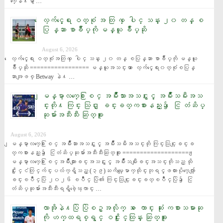
က္ေန႔မွာ …
ေလ့က်င့္ေရး ဝတ္စုံ အ တြ က္ ေပါင္ သန္း ၂၀ တန္ စ
ပြ န္ဆာ စာခ်ဳပ္ကို မန္ယူ ခ်ဳပ္ဆို
August 6, 2026
ေလ့က်င့္ေရး ဝတ္စုံအတြက္ ေပါင္ သန္း ၂၀ တန္ စပြန္ဆာ စာခ်ဳပ္ကို မန္ယူ 
ခ်ဳပ္ဆို ================= မန္ယူအသင္းဟာ ေလ့က်င့္ေရး၀တ္စုံစပြန္
ဆာအျဖစ္ Betway နဲ႔ …
ျမန္မာ့လက္ေ႐ြးစင္ အမ်ိဳးသားအသင္းႏွင့္ အမ်ိဳးသမီးအသ
င္းတို႔ ကြင္း သြင္း ျခင္းခတ္ကစားနည္း၌ ေငြ တံဆိပ္
ဆုမ်ားအသီးသီး ဆြတ္ခူး
August 6, 2026
ျမန္မာ့လက္ေ႐ြးစင္ အမ်ိဳးသားအသင္းႏွင့္ အမ်ိဳးသမီးအသင္းတို ကြင္းသြင္းျခင္းခ
တ္ကစားနည္း၌ ေငြတံဆိပ္ဆုမ်ားအသီးသီးဆြတ္ခူး ==================== ျ
မန္မာ့လက္ေ႐ြးစင္အမ်ိဳးသားျခင္းအသင္းႏွင့္ အမ်ိဳးသမီးျခင္းအသင္းတိုသည္ ထို
င္းႏိုင္ငံတြင္က်င္းပလ်က္ရွိသည့္ (၃၉)ႀကိမ္ေျမာက္ထိုင္းဘုရင့္ဖလားပိုက္ေက်ာ္ျ
ခင္းၿပိဳင္ပြဲ ၂၀၂၆ ၿပိဳင္ ပြဲ၏ ကြင္းသြင္းျခင္းခတ္ၿပိဳင္ပြဲ၌ ေငြ
တံဆိပ္ဆုမ်ားအသီးသီးရရွိခဲ့ေၾကာင္း …
လာအိုနဲ႔ပြဲ ပြဲစဥ္အလိုက္ အ ေကာင္း ဆုံး ကစားသမားဆု
ကို ဟက္ထရစ္ရွင္ ဝင္းႏိုင္ထြန္း ဆြတ္ခူး