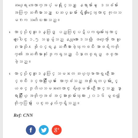
ဆယ္ေရး အေထာက္အပံ့ မရႏုိင္သည့္ ေနရာမ်ားမွ ေဒသခံမ်ား
အတြက္ ႀကီးမားသည့္ ေပးဆပ္မႈမ်ား ရွိလာႏိုင္ေၾကာင္း ကုလသ
မဂၢက သတိေပးထားသည္။
ေတာင္ပိုင္းဆူဒန္တြင္ ျပည္တြင္းပဋိပကၡမ်ားေၾကာင့္
လူေပါင္း ၁.၅ သန္းမွ်သည္ နယ္ျခားေဒသကို ျဖတ္ေက်ာ္ ကာ ယူ
ဂႏၶာသို႔ ခိုဝင္ရန္ ႀကိဳးစားခဲ့ၾကၿပီး အာဖရိကတို
က္၏ အႀကီးမားဆံုး ဒုကၡသည္ ျပႆနာတစ္ရပ္ ျဖစ္လာ
ခဲ့သည္။
ေတာင္ပိုင္းဆူဒန္တြင္ သမၼတ ဆယ္လ္ဗာကာရ္ ဦးေဆာ
င္ၿပီး ဒင္ကာမ်ိဳးႏြယ္မ်ား ေထာက္ခံသည့္ အစိုးရတပ္မ်ား ႏွင့္
ယခင္ ဒုတိယသမၼတေဟာင္း ရိခ္ေမခ်ာ ဦးေဆာင္သည့္ ေနာ္
ရာမ်ိဳးႏြယ္ အတိုက္အခံ အင္အားစုမ်ားၾကား ၂၀၁၆ မွစ၍
တုိက္ပြဲမ်ား ျပင္းထန္လ်က္ရွိသည္။
Ref: CNN