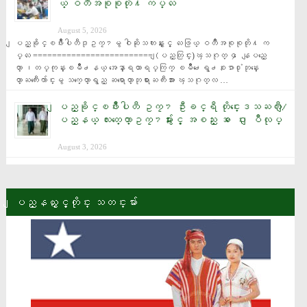
ယ္ ဝတၳဳအစုစုတို႔ ကပ္လႉ
August 5, 2026
ျပည္ခိုင္ၿဖိဳးပါတီဒုဥကၠ႒မွ ဝါဆိုသကၤန္းႏွင့္ လႉဖြယ္ ဝတၳဳအစုစုတို႔ က
ပ္လႉ ========================= (ျပည္တြင္း)ၾသဂုတ္ ၄ ေနျပည္ေ
တာ္ ၊တပ္ကုန္းၿမိဳ႕နယ္ အေနာ္ရထာရပ္ကြက္ ၿမိဳ႕ေရွ႕စႏၵာ႐ုံဘုန္းေ
တာ္ႀကီးေက်ာင္းမွ သက္ေတာ္ရွည္ ဆရာေတာ္ဘုရားႀကီးအား ၾသဂုတ္လ …
ျပည္ခိုင္ၿဖိဳးပါတီ ဥကၠ႒ ဦးခင္ရီ တိုင္းေဒသႀကီး/ျ
ပည္နယ္ လႊတ္ေတာ္ဥကၠ႒မ်ားႏွင့္ အစည္း အ ေဝး ျပဳလုပ္
August 3, 2026
ျပည္နယ္ႏွင့္တိုင္း သတင္းမ်ား