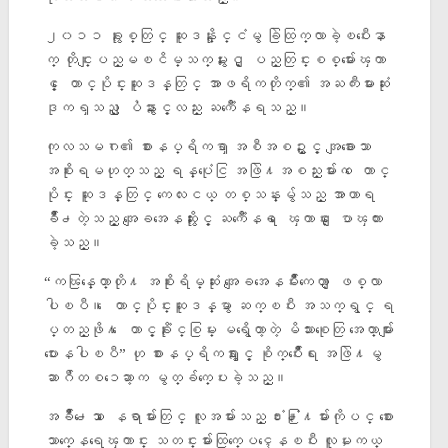
၂၀၁၁ ခုႏွစ္တြင္ ဆူဒန္ႏုိင္ငံမွ ခြဲထြက္လာခဲ့ၿပီးေနာ
က္ တုိင္းျပည္မၿငိမ္သက္မႈႏွင့္ ျပည္တြင္းစစ္မ်ားေၾကာ
င့္ ေတာင္ပိုင္းဆူဒန္တြင္ အာဖရိကတိုက္၏ အႀကီးမားဆံုး
ဒုကၡသည္ ျပႆနာႏွင့္လည္း ႀကံဳေနရသည္။
ကုလသမဂၢ၏ စားနပ္ရိကၡာ အစီအစဥ္ႏွင့္ အျခားေသာ
အစိုးရမဟုတ္သည့္ ရန္ပံုေငြ အဖြဲ႔အစည္းမ်ားက ေတာင္
ပိုင္း ဆူဒန္တြင္ ကေလးငယ္ တစ္သန္းမွ်သည္ အာဟာရ
ခ်ိဳ႕တဲ့သည့္ အေျခအေနဆိုးႏွင့္ ႀကံဳေနရ ေၾကာင္း ေျပာၾကား
ခဲ့သည္။
“ကၽြန္ေတာ္တုိ႔ အစိုးရိမ္ဆံုး အေျခအေနမ်ိဳးကေတာ့ ျဖစ္လာ
ပါၿပီ။ ေတာင္ပိုင္းဆူဒန္မွာ ဆက္ၿပီး အသက္ရွင္ ရ
ပ္တည္ဖုိ႔ ေတာင့္ခံႏုိင္စြမ္း မရွိေတာ့တဲ့ မိသားစုေတြ အေတာ္မ်ားျ
ပားေနပါၿပီ” ဟု စားနပ္ရိကၡာႏွင့္ စိုက္ပ်ိဳးေရး အဖြဲ႔မွ
ဆာဂ်ီတစၥေဆာ့က မွတ္ခ်က္ေပးခဲ့သည္။
အခ်ိဳ႕ေသာ ေနရာမ်ားတြင္ လူအမ်ားသည္ ႐ႊံ႕ႏြံ႔မ်ားကိုပင္ စားေ
သာက္ေနရေၾကာင္း သတင္းမ်ားထြက္ေပၚေနၿပီး လူမႈကယ္