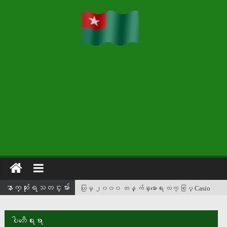
ေနာက္ဆံုးရသတင္းမ်ား
ယြမ္ ၂၀၀၀ တန္ က်န္းမာေရး လက္ စြပ္ Casio
မိတ္ဆက္
ႏိုင္ငံေတာ္သမၼတ ထိုင္းႏိုင္ငံသို႔ ေရာက္ရွိ
ပါတီေရးရာ