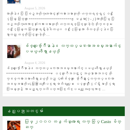
August 5, 2026
လာအိုနဲ႔ပြဲ ပြဲစဥ္အလိုက္အေကာင္းဆုံးကစားသမားဆုကို ဟက္ထရစ္ရွင္ ဝင္းႏို
င္ထြန္း ဆြတ္ခူး ====================== ျမန္မာ(၇-၂)လာအိုပြဲမွ ပြဲ
စဥ္အလိုက္အေကာင္းဆုံးကစားသမားဆုကို ဟက္ထရစ္သြင္းယူခဲ့တဲ့ တိုက္စစ္မႉး 
ဝင္းႏိုင္ထြန္းက ဆြတ္ခူးရရွိခဲ့ပါတယ္။ ဝင္းႏိုင္ထြန္းဟာ ဖိလစ္ပိုင္နဲ႔ပြဲ
မွာလည္း တစ္ဂိုးသြင္းယူခဲ့လို …
ခ်စ္သူေဂ်ာ္ဂ်ီနာနဲ႔ လက္ထပ္မဂၤလာအခမ္းအနားက်င္း
ပမယ့္ စီေရာ္နယ္ဒို
August 4, 2026
ခ်စ္သူေဂ်ာ္ဂ်ီနာနဲ႔ လက္ထပ္မဂၤလာအခမ္းအနားက်င္းပမယ့္ စီေရာ္နယ္ဒို 
======================= ေပၚတူဂီအသင္းႏွင့္ အယ္နာဆာအသင္း တို
က္စစ္ကစားသမား စီေရာ္နယ္ဒိုသည္ ၎၏ခ်စ္သူ ေဂ်ာ္ဂ်ီနာႏွင့္လက္ထပ္မဂၤလာ
အခမ္းအနားကို ၎ေမြးဖြားႀကီးျပင္းရာ ဇာတိရပ္ေျမ ေပၚတူဂီႏိုင္ငံရွိ မာဒိုင္ရာ
ကြၽန္းစု၌ လာမည့္ရက္သတၱပတ္အတြင္းက်င္းပမည္ျဖစ္ေၾကာင္း …
နည္းပညာသတင္းမ်ား
ယြမ္ ၂၀၀၀ တန္ က်န္းမာေရး လက္ စြပ္ Casio မိတ္
ဆက္