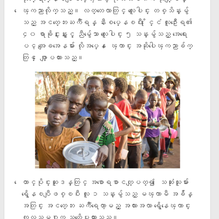
ေၾကညာလိုက္သည္။ လတ္တေလာတြင္ လူေပါင္း တစ္သိန္းမွ်
သည္ အငတ္ေဘးႀကံဳရန္ နီးစပ္ေနၿပီး ႏုိင္ငံ လူဦးေရ၏
၄၀ ရာခုိင္ႏႈန္းႏွင့္ ညီမွ်ေသာ လူေပါင္း ၅ သန္းမွ်သည္ အေရးေ
ပၚ အေျခအေနမ်ား လိုအပ္ေန ေၾကာင္း အဆိုပါေၾကညာခ်က္
တြင္ ေဖာ္ျပထားသည္။
ေတာင္ပိုင္းဆူဒန္တြင္ အစာေရစာငတ္ျပတ္၍ ေသဆံုးသူမ်ား
ရွိေနၿပီျဖစ္ၿပီး လူ ၁ သန္းမွ်သည္ မၾကာမီ အခ်ိန္
အတြင္း အငတ္ေဘး ႀကံဳရေတာ့မည့္ အလားအလာ ရွိေနေၾကာင္း
ကုလသမဂၢက သတိေပးထားသည္။