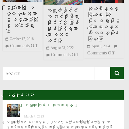
ႏုိင္ငံျခားေငြ ျပ
ယူကရိန္းစစ္
တရုတ်နိုင်ငံ
တ္လပ္မႈေၾကာ
ပြဲအေရး ေဆြးေႏြး
က အင်ဒိုနီးရှား
င့္ ဇင္ဘာေဘြတြ
ဖို႔ ႐ုရွားနိုင္
နိုင်ငံသို့ မြန်
င္ ေဆးဝါးမ်ားရွား
ငံျခားေရးဝန္ႀ
နှုန်းမြင့်ရထား
ပါး
ကီး တ႐ုတ္သို႔
များ စတင်
ထြက္ခြာ
October 17, 2018
တင်ပို့
Comments Off
April 8, 2024
August 23, 2022
Comments Off
Comments Off
ျပည္သူ႔အသံ
ျပည္သူေတြရဲ႕ ဆႏၵအမွန္ ၂
March 7, 2023
ျပည္သူေတြရဲ႕ ဆႏၵအမွန္ ၂ ၂၀၁၅ အလြန္ အေထြေထြေ႐ြးေကာက္ပြဲ မွ ေသာ
င္ၿပိဳကမ္းၿပိဳအႏိုင္ရလို႔ အစိုးရဖြဲ႕ေတာ့ တပ္မေတာ္အၿငိမ္းစား ဗိုလ္ခ်ဳ