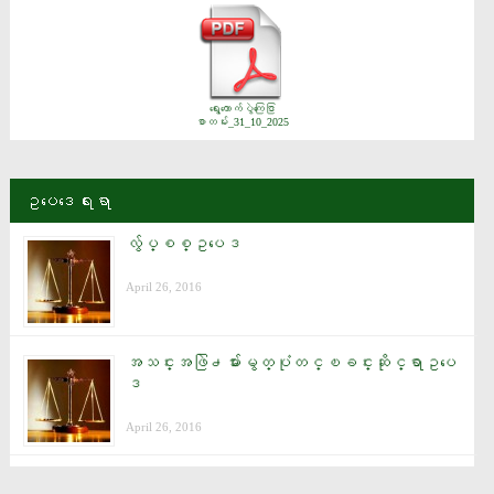
ရွေးကောက်ပွဲကြေငြာ
စာတမ်း_31_10_2025
ဥပေဒေရးရာ
လွ်ပ္စစ္ဥပေဒ
April 26, 2016
အသင္းအဖြဲ႕မ်ားမွတ္ပုံတင္ၿခင္းဆိုင္ရာဥပေ
ဒ
April 26, 2016