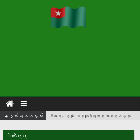
ေနာက္ဆံုးရသတင္းမ်ား
ျပည္ခိုင္ၿဖိဳးပါတီ အေထြေထြအတြင္းေရးမႉး၊ ျပည္
သူ႔လႊတ္ေတာ္ကိုယ္စားလွယ္ ဦးေသာင္းေအး ေပ်ာ္ဘြယ္ၿ
မိဳ႕နယ္အတြင္းရွိလူငယ္မ်ားႏွင့္ေတြ႕ဆုံ
ပါတီေရးရာ