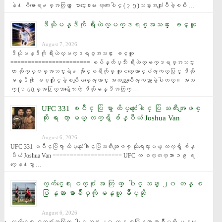
နဲ႔ ဂီမာေရ႕စ္အတြက္ ေျပာင္းေ႐ႊ႕ေၾကးေပါင္ (၇၅)သန္းအသုံးျပဳခဲ့ၿပီး …
ဒီယိုမန္ဒီကို ရီးယဲလ္မက္ဒရစ္အသင္း ေခၚယူ
August 7, 2026
ဒီယိုမန္ဒီကို ရီးယဲလ္မက္ဒရစ္အသင္း ေခၚယူ 
======================= စပိန္ထိပ္သီး ရီးယဲလ္မက္ဒရစ္အသင္း
ဟာ လိုက္ပ္ဇစ္အသင္းရဲ႕ အိုင္ဗရီကိုစ္ လူငယ္ေတာင္ပံၾကယ္ပြင့္ ဒီယို
မန္ဒီကို ေခၚယူႏိုင္ခဲ့ၿပီျဖစ္ေၾကာင္း အတည္ျပဳေၾကညာခဲ့ပါတယ္။ အသ
က္ (၁၉)ႏွစ္အ႐ြယ္သာရွိေသးတဲ့ ဒီယိုမန္ဒီအတြက္ …
UFC 331 ၿပိဳင္ ပြဲ မွာ ထိပ္ဆုံးေခါင္ ပြဲ ႀကီးအျဖစ္
ထိုး ရ ေတာ့ မယ့္ လက္ရွိ ခ်န္ပီယံ ‌Joshua Van
August 6, 2026
UFC 331 ၿပိဳင္ပြဲမွာ ထိပ္ဆုံးေခါင္ပြဲႀကီးအျဖစ္ ထိုးရေတာ့မယ့္ လက္ရွိ ခ်န္
ပီယံ ‌Joshua Van ==================== UFC က စက္တက္ဘာ ၁၉ ရ
က္ေန႔မွာ …
ေလ့က်င့္ေရး ဝတ္စုံ အ တြ က္ ေပါင္ သန္း ၂၀ တန္ စ
ပြ န္ဆာ စာခ်ဳပ္ကို မန္ယူ ခ်ဳပ္ဆို
August 6, 2026