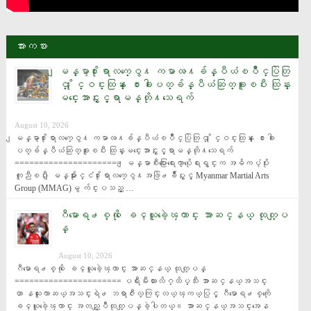
အားကစား
ျမန္မာ့႐ိုးရာလက္ေဝွ႔ ကမာၻ႔ခ်န္ပီယံၿပိဳင္ပြဲတြ
င္ ႏိုင္ဝင္းထြန္း ေ႐ႊခါးပတ္ခ်န္ပီယံဆြတ္ခူးၿပီး ထြန္း
မင္းေအာင္ႏွင့္ရာမန္တို႔သေရက်
August 10, 2026
ျမန္မာ့႐ိုးရာလက္ေဝွ႔ ကမာၻ႔ခ်န္ပီယံၿပိဳင္ပြဲတြင္ ႏိုင္ဝင္းထြန္း ေ႐ႊခါး
ပတ္ခ်န္ပီယံဆြတ္ခူးၿပီး ထြန္းမင္းေအာင္ႏွင့္ရာမန္တို႔သေရက် 
====================== ျမန္မာစီးပြားေရးေကာ္ပိုေရးရွင္းက အဓိကပံ့ပိုး
ကူညီၿပီး ျမန္မာႏိုင္ငံ႐ိုးရာလက္ေဝွ႔အဖြဲ႕ခ်ဳပ္ႏွင့္ Myanmar Martial Arts 
Group (MMAG)မွ က်င္းပသည့္ …
ဂီမာေရ႕စ္ကို ေခၚယူခဲ့ေၾကာင္း အာဆင္နယ္ ထုတ္ျပ
န္
August 10, 2026
ဂီမာေရ႕စ္ကို ေခၚယူခဲ့ေၾကာင္း အာဆင္နယ္ ထုတ္ျပန္ 
====================== ပရီးမီးယားလိဂ္ထိပ္သီး အာဆင္နယ္အသင္း
ဟာ နယူးကာဆယ္အသင္းရဲ႕ ဘရာဇီးလ္ကြင္းလယ္ၾကယ္ပြင့္ ဂီမာေရ႕စ္ကိုေ
ခၚယူခဲ့ေၾကာင္း ‌အတည္ျပဳထုတ္ျပန္ခဲ့ပါတယ္။ အာဆင္နယ္အသင္းအေန