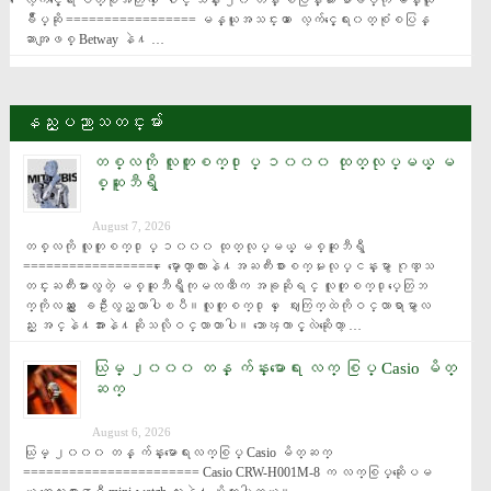
ေလ့က်င့္ေရး ဝတ္စုံအတြက္ ေပါင္ သန္း ၂၀ တန္ စပြန္ဆာ စာခ်ဳပ္ကို မန္ယူ 
ခ်ဳပ္ဆို ================= မန္ယူအသင္းဟာ ေလ့က်င့္ေရး၀တ္စုံစပြန္
ဆာအျဖစ္ Betway နဲ႔ …
နည္းပညာသတင္းမ်ား
တစ္လကို လူတူစက္႐ုပ္ ၁၀၀၀ ထုတ္လုပ္မယ့္ မ
စ္ဆူဘီရွီ
August 7, 2026
တစ္လကို လူတူစက္႐ုပ္ ၁၀၀၀ ထုတ္လုပ္မယ့္ မစ္ဆူဘီရွီ 
================== ေမာ္ေတာ္ကားနဲ႔အႀကီးစားစက္မႈလုပ္ငန္းမွာ ဂုဏ္သ
တင္းႀကီးမားလွတဲ့ မစ္ဆူဘီရွီကုမၸဏီက အခုဆိုရင္ လူတူစက္႐ုပ္ေတြဘ
က္ကိုလည္း ေျခဦးလွည့္လာပါၿပီ။လူတူစက္႐ုပ္ ေဈးကြက္ထဲကိုဝင္လာရာမွာလ
ည္း အင္နဲ႔အားနဲ႔ဆိုသလိုဝင္လာတာပါ။ ဘာေၾကာင့္လဲဆိုေတာ့ …
ယြမ္ ၂၀၀၀ တန္ က်န္းမာေရး လက္ စြပ္ Casio မိတ္
ဆက္
August 6, 2026
ယြမ္ ၂၀၀၀ တန္ က်န္းမာေရးလက္စြပ္ Casio မိတ္ဆက္ 
======================= Casio CRW-H001M-8 က လက္စြပ္ဆိုေပမ