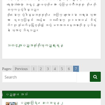
ရာေတာ္သံဃာေတာ္ အရွင္ သူျမတ္တို႕အား လွဴဖြယ္ဝတၴဳအစုစု တို႕ကို
ဆက္ကပ္လွဴဒါန္းသည္။
ထို႔ေနာက္ လွဴဒါန္းမႈအစုစုတို႕ အတြက္ အႏုေမာဒနာ တရားနာ ၾကား
ကာ ေရစက္သြန္းခ် အမွ်ေပး ေဝၿပီးေနာက္ ဗုဒၶသာသနံ စိရံ
တိ႒တု သံုးႀကိမ္ရြတ္ဆို၍ အလွဴ မဂၤလာအခမ္းအနားကုိ ႐ုပ္သိမ္း
ခဲ့ ေၾကာင္း သိရသည္။
သတင္းအျပည့္အစံုကိုၾကည့္ရႈရန္
Pages:
Previous
1
2
3
4
5
6
7
ျပည္သူ႔အသံ
ျပည္သူေတြရဲ႕ ဆႏၵအမွန္ ၂