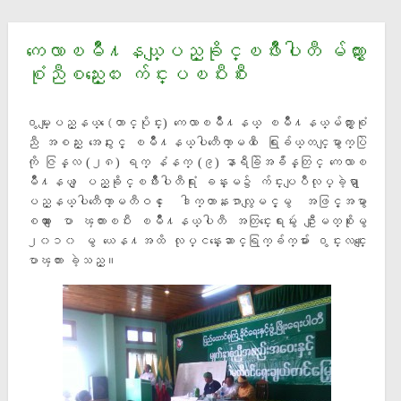
ကေလာၿမိဳ႔နယ္ျပည္ခိုင္ၿဖိဳးပါတီ မ်က္ႏွာ
စံုညီစည္းေ၀း က်င္းပၿပီးစီး
႐ွမ္းျပည္နယ္ (ေတာင္ပိုင္း) ကေလာၿမိဳ႔နယ္ ၿမိဳ႔နယ္မ်က္ႏွာစံု
ညီ အစည္း အေဝးႏွင့္ ၿမိဳ႔နယ္ပါတီေကာ္မတီ ေရြးခ်ယ္တင္ျမွာက္ပြဲ
ကို ဇြန္လ (၂၈) ရက္ နံနက္ (၉) နာရီခြဲအခ်ိန္တြင္ ကေလာၿ
မိဳ႔နယ္ ျပည္ခိုင္ၿဖိဳးပါတီရံုး ခန္းမ၌ က်င္းပျပဳလုပ္ခဲ့ရာ ျ
ပည္နယ္ပါတီေကာ္မတီဝင္ ေဒါက္တာနႏၵာလွျမင့္မွ အဖြင့္အမွာ
စကား ေျပာ ၾကားၿပီး ၿမိဳ႔နယ္ပါတီ အတြင္းေရးမွဴး ဦးျမတ္စိုးမွ
၂၀၁၀ မွ ယေန႔အထိ လုပ္ငန္းေဆာင္ရ
ြက္ခ်က္မ်ား ႐ွင္းလင္းေျ
ပာၾကား ခဲ့သည္။