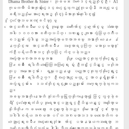
Dhama Brother & Sister၊ သုဓမၼ သိဂႌေဒၚရည္ဝိုင္းဦး၊ A1
ကုမၸဏီ မိသားစုမ်ားႏွင့္ေဒၚခင္ေဌးၾကည္(လုမၺိနီ အဆင့္ျမင့္
ခရီးသည္ပို႕ေဆာင္ေရးယာဥ္ လိုင္း)မိသားစုမ်ားစုေပါင္း၍
ႏိုင္ငံေတာ္သမၼတ(ၿငိမ္း) မွ
ေတာင္ႀကီးၿမိဳ႕ေပၚရွိ ဘုန္းေတာ္ ႀကီးေက်ာင္း ၄၉ေက်ာင္းမွ သံဃာေတာ္
အပါး ၁ဝဝဝအား စတီးလ္သပိတ္၊သကၤန္းႏွင့္ အျခား လွဴဖြယ္ဝတၴဳပ
စၥည္းမ်ား လွဴဒါန္း သည့္အလွဴေတာ္မဂၤလာအခမ္း အနားကို ယေန႕ နံ
နက္ပိုင္းက ေတာင္ႀကီးၿမိဳ႕ သစ္ေတာရပ္ကြက္ မဟာပုဗၺာ႐ံု
ကံဦးပရိယတၱိစာသင္ တိုက္တြင္ က်င္းပခဲ့သည္။
အလွဴေတာ္မဂၤလာအခမ္းအနား သို႕ျပည္ေထာင္စုၾကံ့ခိုင္ေရးႏွင့္
ဖြံ႕ၿဖိဳး ေရးပါတီ အေထြေထြအတြင္းေရး မွဴး ဦးတင္ႏိုင္သိန္းႏွင့္ ဗဟိုအ
လုပ္ အမႈေဆာင္မ်ား၊ ရွမ္းျပည္နယ္ ျပည္ေထာင္စုၾကံ့ခိုင္ေရးႏွင့္
ဖြံ႕ၿဖိဳး ေရးပါတီဥကၠ႒ ဦးစဝ္ေအာင္ျမတ္ ႏွင့္ တာဝန္ရွိသူမ်ား၊
အလွဴရွင္မ်ား၊ ေဒသခံတိုင္းရင္းသားျပည္သူမ်ား တက္ေရာက္ခဲ့ၾကသ
ည္။
အခမ္းအနားကို နေမာတႆ သံုးႀကိမ္ရြတ္ဆိုကန္ေတာ့၍ ဖြင့္ လွစ္ခဲ့ၿ
ပီး ႏိုင္ငံေတာ္ေရႊတံဆိပ္ ဆုရေစာင္းပညာရွင္ဦးသိန္းဟန္ႏွင့္ အဆိုေတာ္မ
ပိုးအိတို႕က ဓမၼေတး ျဖင့္ပူေဇာ္ခဲ့သည္။ ထို႕ေနာက္ ႏိုင္ငံ ေတာ္ၾ
သဝါဒါစရိယ အဂၢမဟာ ပ႑ိတ အဂၢမဟာသဒၶမၼေဇာတိက ဓ
ဇေညာင္ေရႊၿမိဳ႕အင္းေလးေရႊဘံုသာ ေက်ာင္း ပဓာနနာယကဆရာေတာ္ ဘ
ဒၵႏၲေဝပုလႅာဘိဝံသထံမွ ငါးပါး သီလခံယူေဆာက္တည္ခဲ့ၾကၿပီး ဆ