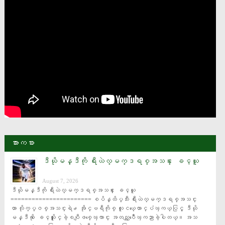
အားကစား
ဒီယိုမန္ဒီကို ရီးယဲလ္မက္ဒရစ္အသင္း ေခၚယူ
August 7, 2026
ဒီယိုမန္ဒီကို ရီးယဲလ္မက္ဒရစ္အသင္း ေခၚယူ 
======================= စပိန္ထိပ္သီး ရီးယဲလ္မက္ဒရစ္အသင္း
ဟာ လိုက္ပ္ဇစ္အသင္းရဲ႕ အိုင္ဗရီကိုစ္ လူငယ္ေတာင္ပံၾကယ္ပြင့္ ဒီယို
မန္ဒီကို ေခၚယူႏိုင္ခဲ့ၿပီျဖစ္ေၾကာင္း အတည္ျပဳေၾကညာခဲ့ပါတယ္။ အသ