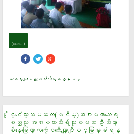
(more…)
သတင္းအျပည့္အစံုကိုၾကည့္ရႈရန္
ႏိုင္ငံေတာ္သမၼတ(ၿငိမ္း)အဂၢမဟာသေရ
စည္သူ အဂၢမဟာသီရိသုဓမၼ ဦးသိန္း
စိန္ေမြေတာ္ကကၠဴေစတီေတာ္ျပဳျပင္မြမ္းမံရန္