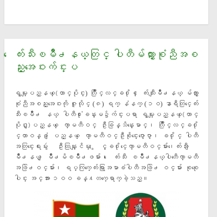
ေက်းသီးၿမိဳ႕နယ္တြင္ ပါတီမ်က္ႏွာစံုညီအစ
ည္းအေဝးက်င္းပ
ရွမ္းျပည္နယ္(ေတာင္ပုိင္း) လြိဳင္လင္ခ႐ုိင္ ေက်းသီးျမိဳ႕နယ္ မ်က္ႏွာ
စံုညီအစည္းအေဝးကုိ ဇူလိုင္ (၈) ရက္ နံနက္ (၁ဝ) နာရီတြင္ေက်း
သီးၿမိဳ႕ နယ္ ပါတီ႐ံုးခန္းမ၌က်င္းပရာ ရွမ္းျပည္နယ္(ေတာင္
ပုိင္း)ျပည္နယ္ ေကာ္မတီဝင္ ဦးခြန္သိန္းေမာင္၊ လြိဳင္လင္ခ႐ုိ
င္တာဝန္ခံ ျပည္နယ္ ေကာ္မတီဝင္ဦးစုိင္းေဇာ္ေဇာ္၊ ခ႐ုိင္ ပါတီ
အတြင္းေရးမွဴး ဦးထြန္းျငိမ္း ႏွင့္ခ႐ုိင္ေကာ္မတီဝင္မ်ား၊ေက်းသီး ျ
မိဳ႕နယ္ ျမိဳ႕မိၿမိဳ႕ဖမ်ား၊ ေက်းသီး ၿမိဳ႕နယ္ပါတီေကာ္မတီ
အဖြဲ႕ဝင္မ်ား၊ ရပ္ကြက္ေက်းရြာအမာခံပါတီအဖြဲ႕ ဝင္မ်ား စုစုေ
ပါင္း အင္အား ၁ဝဝ ခန္႔တက္ေရာက္ခဲ့သည္။