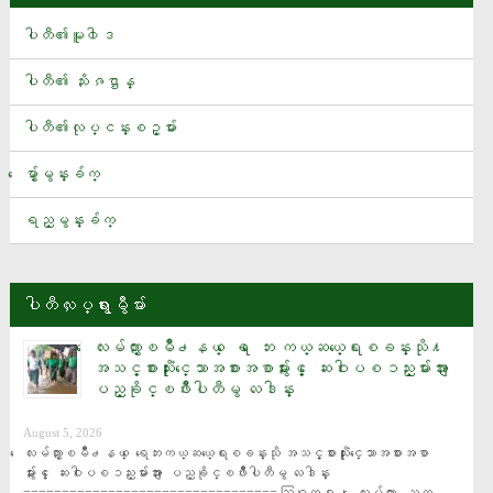
UFC 331 ၿပိဳင္ ပြဲ မွာ ထိပ္ဆုံးေခါင္ ပြဲ ႀကီးအျဖစ္ ထိုး ရ ေတာ့ မယ့္ လက္ရွိ
ပါတီ၏မူ၀ါဒ
ခ်န္ပီယံ ‌Joshua Van
ယြမ္ ၂၀၀၀ တန္ က်န္းမာေရး လက္ စြပ္ Casio မိတ္ဆက္
ပါတီ၏ သႏိၷဌာန္
ႏိုင္ငံေတာ္သမၼတ ထိုင္းႏိုင္ငံသို႔ ေရာက္ရွိ
ပါတီ၏လုပ္ငန္းစဥ္မ်ား
ေလ့က်င့္ေရး ဝတ္စုံ အ တြ က္ ေပါင္ သန္း ၂၀ တန္ စ ပြ န္ဆာ စာခ်ဳပ္ကို မ
န္ယူ ခ်ဳပ္ဆို
ေမွ်ာ္မွန္းခ်က္
ျမန္မာ့လက္ေ႐ြးစင္ အမ်ိဳးသားအသင္းႏွင့္ အမ်ိဳးသမီးအသင္းတို႔ ကြင္း သြင္း ျခ
ရည္မွန္းခ်က္
င္းခတ္ကစားနည္း၌ ေငြ တံဆိပ္ဆုမ်ားအသီးသီး ဆြတ္ခူး
ေလးမ်က္ႏွာၿမိဳ႕နယ္ ေရ ေဘး ကယ္ဆယ္ေရးစခန္းသို႔ အသင့္စားသုံးႏိုင္ေသာအစား
အစာမ်ားႏွင့္ ေဆးဝါးပစၥည္းမ်ားအား ျပည္ခိုင္ၿဖိဳးပါတီမွ လႉဒါန္း
ပါတီလႈပ္ရွားမွဳမ်ား
ေရႀကီးနစ္ျမဳပ္မႈဒဏ္ခံရသည့္ ေက်း႐ြာမ်ားရွိ ျပည္သူမ်ားအား ျပည္ခိုင္ၿဖိဳး
ေလးမ်က္ႏွာၿမိဳ႕နယ္ ေရ ေဘး ကယ္ဆယ္ေရးစခန္းသို႔
ပါတီက ကူညီေထာက္ပံ့
အသင့္စားသုံးႏိုင္ေသာအစားအစာမ်ားႏွင့္ ေဆးဝါးပစၥည္းမ်ားအား ျ
ဒီယိုမန္ဒီကို ရီးယဲလ္မက္ဒရစ္အသင္း ေခၚယူ
ပည္ခိုင္ၿဖိဳးပါတီမွ လႉဒါန္း
August 5, 2026
ေလးမ်က္ႏွာၿမိဳ႕နယ္ ေရေဘးကယ္ဆယ္ေရးစခန္းသို အသင့္စားသုံးႏိုင္ေသာအစားအစာ
မ်ားႏွင့္ ေဆးဝါးပစၥည္းမ်ားအား ျပည္ခိုင္ၿဖိဳးပါတီမွ လႉဒါန္း 