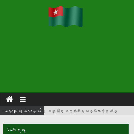
ေနာက္ဆံုးရသတင္းမ်ား
ျပည္ တြင္း စက္သုံးဆီေဈး တစ္လီတာလွ်င္ က်ပ္
၁၇၀ မွ ၂၆၅ အထိ ျမင့္တက္
တစ္လကို လူတူစက္႐ုပ္ ၁၀၀၀ ထုတ္လုပ္မယ့္ မစ္ဆူဘီရွီ
ပါတီေရးရာ