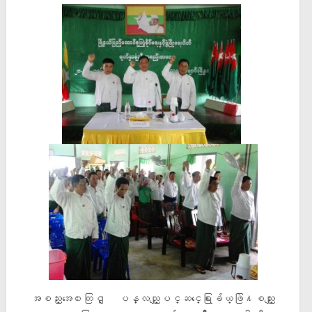
အစည္းအေ၀းတြင္ ျပန္လည္ျပင္ဆင္ေရြးခ်ယ္ဖြဲ႔စည္းျ