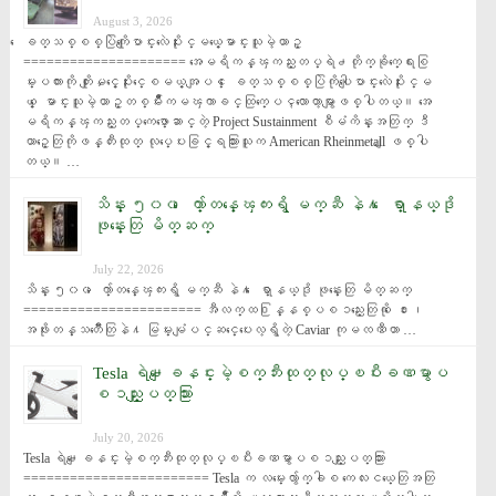
August 3, 2026
ေခတ္သစ္စစ္ပြဲကိုေျပာင္းလဲေပးႏိုင္မယ့္ေမာင္းသူမဲ့ယာဥ္ 
===================== အေမရိကန္ၾကည္းတပ္ရဲ႕တိုက္ခိုက္ေရးစြ
မ္းပကားကို တိုးျမႇင့္ေပးႏိုင္ေစမယ့္အျပင္ ေခတ္သစ္စစ္ပြဲကိုပါေျပာင္းလဲေပးႏိုင္မ
ယ့္ ေမာင္းသူမဲ့ယာဥ္တစ္မ်ိဳးကမၾကာခင္ထြက္ေပၚလာေတာ့မွာျဖစ္ပါတယ္။ အေ
မရိကန္ၾကည္းတပ္ကေဖာ္ေဆာင္တဲ့ Project Sustainment စီမံကိန္းအတြက္ ဒီ
ယာဥ္ေတြကိုဖန္တီးထုတ္ လုပ္ေပးခြင့္ရသြားသူက American Rheinmetall ျဖစ္ပါ
တယ္။ …
သိန္း ၅၀၀ ေက်ာ္တန္ေၾကးရွိ မက္ဆီ နဲ႔ ေရာ္နယ္ဒို
ဖုန္းေတြ မိတ္ဆက္
July 22, 2026
သိန္း ၅၀၀ ေက်ာ္တန္ေၾကးရွိ မက္ဆီ နဲ႔ ေရာ္နယ္ဒို ဖုန္းေတြ မိတ္ဆက္ 
======================= အီလက္ထ႐ြန္နစ္ပစၥည္းေတြကို ေ႐ႊ၊ 
အဖိုးတန္သတၱဳေတြနဲ႔ မြမ္းမံျပင္ဆင္ေပးေလ့ရွိတဲ့ Caviar ကုမၸဏီဟာ …
Tesla ရဲ႕‌ေျခနင္းမဲ့စက္ဘီးထုတ္လုပ္ၿပီးခဏမွာပ
စၥည္းျပတ္သြား
July 20, 2026
Tesla ရဲ႕‌ေျခနင္းမဲ့စက္ဘီးထုတ္လုပ္ၿပီးခဏမွာပစၥည္းျပတ္သြား 
======================== Tesla က လမ္းေလွ်ာက္ခါစ ကေလးငယ္ေတြအတြ