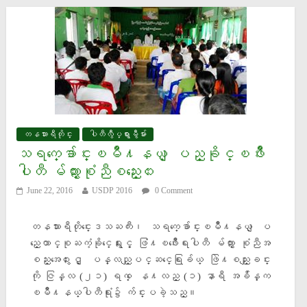
တနသၤာရီတိုင္း
ပါတီလွဳပ္ရွားမွဳမ်ား
သရက္ေခ်ာင္းၿမိဳ႔နယ္ ျပည္ခိုင္ၿဖိဳး
ပါတီ မ်က္ႏွာစံုညီစည္းေ၀း
June 22, 2016
USDP 2016
0 Comment
တနသၤာရီတိုင္းေဒသႀကီး၊ သရက္ေခ်ာင္းၿမိဳ႔နယ္ ျပ
ည္ေထာင္စုႀကံ့ခိုင္ေရးႏွင့္ ဖြံ႔ၿဖိဳးေရးပါတီ မ်က္ႏွာ စုံညီအ
စည္းအေ၀းႏွင့္ ျပန္လည္ျပင္ဆင္ေရြးခ်ယ္ ဖြဲ႔စည္းျခင္း
ကို ဇြန္လ (၂၁) ရက္ ေန႔လည္ (၁) နာရီ အခ်ိန္က
ၿမိဳ႔နယ္ပါတီရံုး၌ က်င္းပခဲ့သည္။