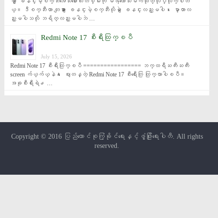
က္ ေျခနင္းမဲ့စက္ဘီးအေသးစားေလးတစ္မ်ိဳးကို မၾကာေသးမီကထုတ္လုပ္လိုက္ပါတ
ယ္။ ဒီစက္ဘီးဟာ တျခား ေျခနင္းမဲ့စက္ဘီးလိုပဲ ေျခနင္းလည္းမပါ၊ ေမာ္တာလ
ည္းမပါသလို ဘရိတ္လည္းမပါဘဲ …
Redmi Note 17 စီးရီးထြက္ၿပီ
July 15, 2026
Redmi Note 17 စီးရီးထြက္ၿပီ ================= ဘက္ထရီႀကီးႀကီး 
screen က်ယ္က်ယ္နဲ႔ ေဈးတန္တဲ့ Redmi Note 17 စီးရီးေတြ ထြက္လာပါၿပီ။ 
အခုစီးရီးရဲ႕ …
Copyright © 2016
ပြည်ထောင်စုကြံ့ခိုင်ရေးနှင့်ဖွံ့ဖြိုးရေးပါတီ
. All rights
reserved.