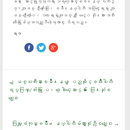
ခင္း ေဆာင္ရြက္ၾကရာ သရက္ေခ်ာင္းၿမိဳ႔နယ္ ပါတီဥ
ကၠ႒အျဖစ္ ဦးစိုးေထြး၊ ၿမိဳ႔နယ္ပါတီ အတြင္းေရးမွဴး အျ
ဖစ္ ဦးေက်ာ္ေ၀၊ ဘ႑ာေရးမွဴးအျဖစ္ ဦးျမင့္ေ၀ တို႔အား အသီး
သီးေရြးခ်ယ္အတည္ျပဳခဲ့ေၾကာင္း သိရသည္။
ရာဇာ
ျမစ္ႀကီးနားၿမိဳ႔နယ္ ျပည္ခိုင္ၿဖိဳးပါတီ
←
ရပ္ကြက္/ေက်းရြာ ပ၊ ဒုေခါင္းေဆာင္မ်ား ေတြ႔ဆံုစ
ည္းေ၀း
ကြမ္းျခံကုန္းၿမိဳ႕ နယ္ပါတီမ်က္ႏွာစံုညီစည္းေဝး
→