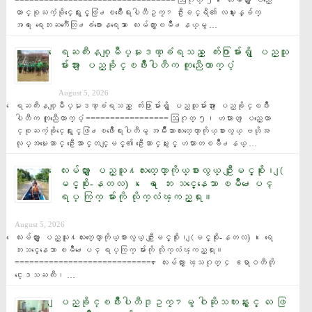
================================= ဩဂုတ္ ၅၊ ေလးမ်က္ႏွာ ျပည္ေ
ထာင္စုႀကံ့ခိုင္ေရးႏွင့္ဖြံ႕ၿဖိဳးေရးပါတီဥကၠ႒ ဦးခင္ရီ၏ လမ္းၫႊန္ခ်က္
အရ ေရေဘးႀကဳံေတြ႕ခံစားေနရေသာ ေလးမ်က္ႏွာၿမိဳ႕နယ္မွ …
ေရႀကီးနစ္ျမဳပ္မႈဒဏ္ခံရသည့္ ေက်း႐ြာမ်ားရွိ ျပည္သူ
မ်ားအား ျပည္ခိုင္ၿဖိဳးပါတီက ကူညီေထာက္ပံ့
August 5, 2026
ေရႀကီးနစ္ျမဳပ္မႈဒဏ္ခံရသည့္ ေက်း႐ြာမ်ားရွိ ျပည္သူမ်ားအား ျပည္ခိုင္ၿဖိဳး
ပါတီက ကူညီေထာက္ပံ့ ================= ဩဂုတ္ ၅၊ ဟသၤာတ ျပည္ေထာ
င္စုႀကံ့ခိုင္ေရးႏွင့္ဖြံ႕ၿဖိဳးေရးပါတီမွ အမ်ိဳးသားလႊတ္ေတာ္ကိုယ္စားလွယ္ ဗဟိုအ
လုပ္အမႈေဆာင္ ဦးေအာင္တင္ျမင့္၏ ဦးေဆာင္မႈႏွင့္ ဟသၤာတၿမိဳ႕နယ္ …
ေလးမ်က္ႏွာ ျပည္သူ႔လႊတ္ေတာ္ကိုယ္စားလွယ္ ဦးျမင့္စိုး၊ (ျ
မင့္စိုး-နတလ) ၊ ေရ ေဘး သင့္ေနေသာ ၿမိဳ႕ေပၚ
ရပ္ ကြက္ မ်ားကို လိုက္လံၾကည့္ရႈ။
August 5, 2026
ေလးမ်က္ႏွာ ျပည္သူ႔လႊတ္ေတာ္ကိုယ္စားလွယ္ ဦးျမင့္စိုး၊ (ျမင့္စိုး-နတလ) ၊ ေရေ
ဘးသင့္ေနေသာ ၿမိဳ႕ေပၚ ရပ္ကြက္ မ်ားကို လိုက္လံၾကည့္ရႈ။ 
============================= ေလးမ်က္ႏွာ ၾသဂုတ္ ၄ ဧရာဝတီတို
င္းေဒသႀကီး၊ …
ျပည္ခိုင္ၿဖိဳးပါတီဒုဥကၠ႒မွ ဝါဆိုသကၤန္းႏွင့္ လႉ ဖြ