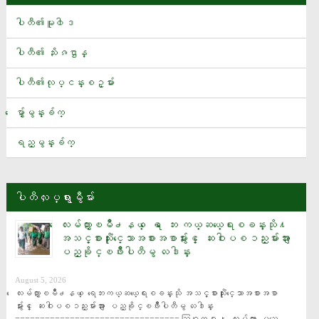
ေလ့က်င့္ေရး ဝတ္စုံ အ တြ က္ ေပါင္ သန္း ၂၀ တန္ စ ပြ န္ဆာ စာခ်ဳပ္ကို မ
ပါတီ၏မူ၀ါဒ
န္ယူ ခ်ဳပ္ဆို
ျမန္မာ့လက္ေ႐ြးစင္ အမ်ိဳးသားအသင္းႏွင့္ အမ်ိဳးသမီးအသင္းတို႔ ကြင္း သြင္း ျခ
ပါတီ၏ သႏိၷဌာန္
င္းခတ္ကစားနည္း၌ ေငြ တံဆိပ္ဆုမ်ားအသီးသီး ဆြတ္ခူး
ပါတီ၏လုပ္ငန္းစဥ္မ်ား
ေလးမ်က္ႏွာၿမိဳ႕နယ္ ေရ ေဘး ကယ္ဆယ္ေရးစခန္းသို႔ အသင့္စားသုံးႏိုင္ေသာအစား
အစာမ်ားႏွင့္ ေဆးဝါးပစၥည္းမ်ားအား ျပည္ခိုင္ၿဖိဳးပါတီမွ လႉဒါန္း
ေမွ်ာ္မွန္းခ်က္
ေရႀကီးနစ္ျမဳပ္မႈဒဏ္ခံရသည့္ ေက်း႐ြာမ်ားရွိ ျပည္သူမ်ားအား ျပည္ခိုင္ၿဖိဳး
ရည္မွန္းခ်က္
ပါတီက ကူညီေထာက္ပံ့
ေတာင္ကိုရီးယားမွာ အပူလႈိင္းေၾကာင့္ ေသဆုံးသူ ၁၉ ဦးအထိရွိလာ
ေလးမ်က္ႏွာ ျပည္သူ႔လႊတ္ေတာ္ကိုယ္စားလွယ္ ဦးျမင့္စိုး၊ (ျမင့္စိုး-နတလ) ၊
ပါတီလႈပ္ရွားမွဳမ်ား
ေရ ေဘး သင့္ေနေသာ ၿမိဳ႕ေပၚ ရပ္ ကြက္ မ်ားကို လိုက္လံၾကည့္ရႈ။
ေလးမ်က္ႏွာၿမိဳ႕နယ္ ေရ ေဘး ကယ္ဆယ္ေရးစခန္းသို႔
ျပည္ခိုင္ၿဖိဳးပါတီဒုဥကၠ႒မွ ဝါဆိုသကၤန္းႏွင့္ လႉ ဖြယ္ ဝတၳဳအစုစုတို႔
အသင့္စားသုံးႏိုင္ေသာအစားအစာမ်ားႏွင့္ ေဆးဝါးပစၥည္းမ်ားအား ျ
ကပ္လႉ
ပည္ခိုင္ၿဖိဳးပါတီမွ လႉဒါန္း
UFC 331 ၿပိဳင္ ပြဲ မွာ ထိပ္ဆုံးေခါင္ ပြဲ ႀကီးအျဖစ္ ထိုး ရ ေတာ့ မယ့္ လက္ရွိ
August 5, 2026
ခ်န္ပီယံ ‌Joshua Van
ေလးမ်က္ႏွာၿမိဳ႕နယ္ ေရေဘးကယ္ဆယ္ေရးစခန္းသို အသင့္စားသုံးႏိုင္ေသာအစားအစာ
မ်ားႏွင့္ ေဆးဝါးပစၥည္းမ်ားအား ျပည္ခိုင္ၿဖိဳးပါတီမွ လႉဒါန္း 