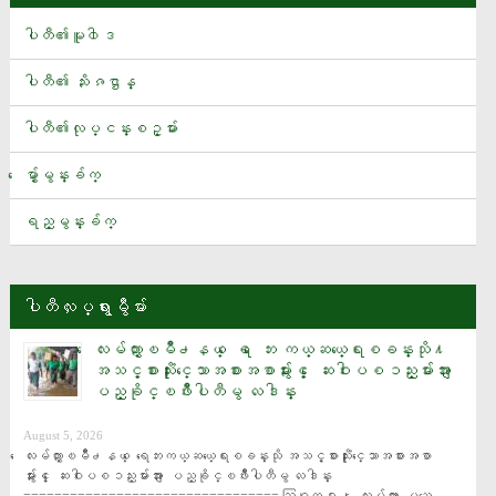
UFC 331 ၿပိဳင္ ပြဲ မွာ ထိပ္ဆုံးေခါင္ ပြဲ ႀကီးအျဖစ္ ထိုး ရ ေတာ့ မယ့္ လက္ရွိ
ပါတီ၏မူ၀ါဒ
ခ်န္ပီယံ ‌Joshua Van
ယြမ္ ၂၀၀၀ တန္ က်န္းမာေရး လက္ စြပ္ Casio မိတ္ဆက္
ပါတီ၏ သႏိၷဌာန္
ႏိုင္ငံေတာ္သမၼတ ထိုင္းႏိုင္ငံသို႔ ေရာက္ရွိ
ပါတီ၏လုပ္ငန္းစဥ္မ်ား
ေလ့က်င့္ေရး ဝတ္စုံ အ တြ က္ ေပါင္ သန္း ၂၀ တန္ စ ပြ န္ဆာ စာခ်ဳပ္ကို မ
န္ယူ ခ်ဳပ္ဆို
ေမွ်ာ္မွန္းခ်က္
ျမန္မာ့လက္ေ႐ြးစင္ အမ်ိဳးသားအသင္းႏွင့္ အမ်ိဳးသမီးအသင္းတို႔ ကြင္း သြင္း ျခ
ရည္မွန္းခ်က္
င္းခတ္ကစားနည္း၌ ေငြ တံဆိပ္ဆုမ်ားအသီးသီး ဆြတ္ခူး
ေလးမ်က္ႏွာၿမိဳ႕နယ္ ေရ ေဘး ကယ္ဆယ္ေရးစခန္းသို႔ အသင့္စားသုံးႏိုင္ေသာအစား
အစာမ်ားႏွင့္ ေဆးဝါးပစၥည္းမ်ားအား ျပည္ခိုင္ၿဖိဳးပါတီမွ လႉဒါန္း
ပါတီလႈပ္ရွားမွဳမ်ား
ေရႀကီးနစ္ျမဳပ္မႈဒဏ္ခံရသည့္ ေက်း႐ြာမ်ားရွိ ျပည္သူမ်ားအား ျပည္ခိုင္ၿဖိဳး
ေလးမ်က္ႏွာၿမိဳ႕နယ္ ေရ ေဘး ကယ္ဆယ္ေရးစခန္းသို႔
ပါတီက ကူညီေထာက္ပံ့
အသင့္စားသုံးႏိုင္ေသာအစားအစာမ်ားႏွင့္ ေဆးဝါးပစၥည္းမ်ားအား ျ
ဒီယိုမန္ဒီကို ရီးယဲလ္မက္ဒရစ္အသင္း ေခၚယူ
ပည္ခိုင္ၿဖိဳးပါတီမွ လႉဒါန္း
August 5, 2026
ေလးမ်က္ႏွာၿမိဳ႕နယ္ ေရေဘးကယ္ဆယ္ေရးစခန္းသို အသင့္စားသုံးႏိုင္ေသာအစားအစာ
မ်ားႏွင့္ ေဆးဝါးပစၥည္းမ်ားအား ျပည္ခိုင္ၿဖိဳးပါတီမွ လႉဒါန္း 