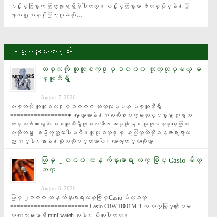
ဝင္းႏိုင္ထြန္းက ဆြတ္ခူးရရွိခဲ့ပါတယ္။ ဝင္းႏိုင္ထြန္းဟာ ဖိလစ္ပိုင္နဲ႔ပြဲ
မွာလည္း တစ္ဂိုးသြင္းယူခဲ့လို …
နည္းပညာသတင္းမ်ား
တစ္လကို လူတူစက္႐ုပ္ ၁၀၀၀ ထုတ္လုပ္မယ့္ မ
စ္ဆူဘီရွီ
August 7, 2026
တစ္လကို လူတူစက္႐ုပ္ ၁၀၀၀ ထုတ္လုပ္မယ့္ မစ္ဆူဘီရွီ 
================== ေမာ္ေတာ္ကားနဲ႔အႀကီးစားစက္မႈလုပ္ငန္းမွာ ဂုဏ္သ
တင္းႀကီးမားလွတဲ့ မစ္ဆူဘီရွီကုမၸဏီက အခုဆိုရင္ လူတူစက္႐ုပ္ေတြဘ
က္ကိုလည္း ေျခဦးလွည့္လာပါၿပီ။လူတူစက္႐ုပ္ ေဈးကြက္ထဲကိုဝင္လာရာမွာလ
ည္း အင္နဲ႔အားနဲ႔ဆိုသလိုဝင္လာတာပါ။ ဘာေၾကာင့္လဲဆိုေတာ့ …
ယြမ္ ၂၀၀၀ တန္ က်န္းမာေရး လက္ စြပ္ Casio မိတ္
ဆက္
August 6, 2026
ယြမ္ ၂၀၀၀ တန္ က်န္းမာေရးလက္စြပ္ Casio မိတ္ဆက္ 
======================= Casio CRW-H001M-8 က လက္စြပ္ဆိုေပမ
ယ့္ အေသးစားနာရီ mini-watch ေလးနဲ႔ ပိုတူပါတယ္။ …