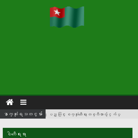
ေနာက္ဆံုးရသတင္းမ်ား
ျပည္ တြင္း စက္သုံးဆီေဈး တစ္လီတာလွ်င္ က်ပ္
၁၇၀ မွ ၂၆၅ အထိ ျမင့္တက္
တစ္လကို လူတူစက္႐ုပ္ ၁၀၀၀ ထုတ္လုပ္မယ့္ မစ္ဆူဘီရွီ
ပါတီေရးရာ