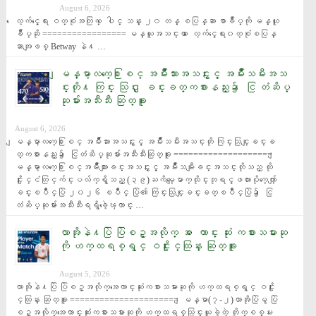
August 6, 2026
ေလ့က်င့္ေရး ဝတ္စုံအတြက္ ေပါင္ သန္း ၂၀ တန္ စပြန္ဆာ စာခ်ဳပ္ကို မန္ယူ 
ခ်ဳပ္ဆို ================= မန္ယူအသင္းဟာ ေလ့က်င့္ေရး၀တ္စုံစပြန္
ဆာအျဖစ္ Betway နဲ႔ …
ျမန္မာ့လက္ေ႐ြးစင္ အမ်ိဳးသားအသင္းႏွင့္ အမ်ိဳးသမီးအသ
င္းတို႔ ကြင္း သြင္း ျခင္းခတ္ကစားနည္း၌ ေငြ တံဆိပ္
ဆုမ်ားအသီးသီး ဆြတ္ခူး
August 6, 2026
ျမန္မာ့လက္ေ႐ြးစင္ အမ်ိဳးသားအသင္းႏွင့္ အမ်ိဳးသမီးအသင္းတို ကြင္းသြင္းျခင္းခ
တ္ကစားနည္း၌ ေငြတံဆိပ္ဆုမ်ားအသီးသီးဆြတ္ခူး ==================== ျ
မန္မာ့လက္ေ႐ြးစင္အမ်ိဳးသားျခင္းအသင္းႏွင့္ အမ်ိဳးသမီးျခင္းအသင္းတိုသည္ ထို
င္းႏိုင္ငံတြင္က်င္းပလ်က္ရွိသည့္ (၃၉)ႀကိမ္ေျမာက္ထိုင္းဘုရင့္ဖလားပိုက္ေက်ာ္ျ
ခင္းၿပိဳင္ပြဲ ၂၀၂၆ ၿပိဳင္ ပြဲ၏ ကြင္းသြင္းျခင္းခတ္ၿပိဳင္ပြဲ၌ ေငြ
တံဆိပ္ဆုမ်ားအသီးသီးရရွိခဲ့ေၾကာင္း …
လာအိုနဲ႔ပြဲ ပြဲစဥ္အလိုက္ အ ေကာင္း ဆုံး ကစားသမားဆု
ကို ဟက္ထရစ္ရွင္ ဝင္းႏိုင္ထြန္း ဆြတ္ခူး
August 5, 2026
လာအိုနဲ႔ပြဲ ပြဲစဥ္အလိုက္အေကာင္းဆုံးကစားသမားဆုကို ဟက္ထရစ္ရွင္ ဝင္းႏို
င္ထြန္း ဆြတ္ခူး ====================== ျမန္မာ(၇-၂)လာအိုပြဲမွ ပြဲ
စဥ္အလိုက္အေကာင္းဆုံးကစားသမားဆုကို ဟက္ထရစ္သြင္းယူခဲ့တဲ့ တိုက္စစ္မႉး 