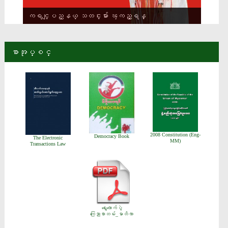
ကရင္ျပည္နယ္ သတင္းမ်ား ၾကည့္ရန္
စာအုပ္စင္
2008 Constitution (Eng-
Democracy Book
The Electronic
MM)
Transactions Law
ရွေးကောက်ပွဲ
ကြေညာစာတမ်း_မာတိကာ