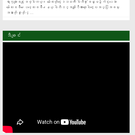
ရာက္လာျခင္းျဖစ္ပါတယ္​။ မႏၲေလးတိုင္းေဒသႀကီး ပါတီ႐ံုးခန္းမ၌က်င္းပေသာ 
မႏၲေလးၿမိဳ႕ေပၚေလးၿမိဳ႕နယ္ ပါတီဝင္အဆုိျပဳလႊာစုေပါင္းေပးအပ္ပြဲအခမ္း
အနားကုိ ဇူလိုင္ …
သီချင်း