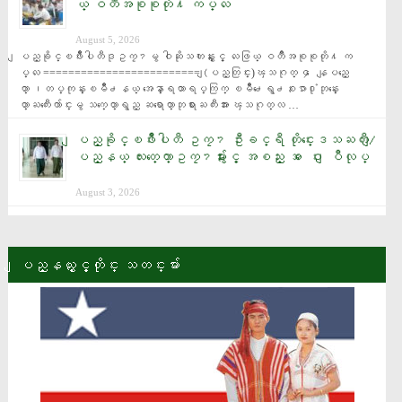
ယ္ ဝတၳဳအစုစုတို႔ ကပ္လႉ
August 5, 2026
ျပည္ခိုင္ၿဖိဳးပါတီဒုဥကၠ႒မွ ဝါဆိုသကၤန္းႏွင့္ လႉဖြယ္ ဝတၳဳအစုစုတို႔ က
ပ္လႉ ========================= (ျပည္တြင္း)ၾသဂုတ္ ၄ ေနျပည္ေ
တာ္ ၊တပ္ကုန္းၿမိဳ႕နယ္ အေနာ္ရထာရပ္ကြက္ ၿမိဳ႕ေရွ႕စႏၵာ႐ုံဘုန္းေ
တာ္ႀကီးေက်ာင္းမွ သက္ေတာ္ရွည္ ဆရာေတာ္ဘုရားႀကီးအား ၾသဂုတ္လ …
ျပည္ခိုင္ၿဖိဳးပါတီ ဥကၠ႒ ဦးခင္ရီ တိုင္းေဒသႀကီး/ျ
ပည္နယ္ လႊတ္ေတာ္ဥကၠ႒မ်ားႏွင့္ အစည္း အ ေဝး ျပဳလုပ္
August 3, 2026
ျပည္နယ္ႏွင့္တိုင္း သတင္းမ်ား