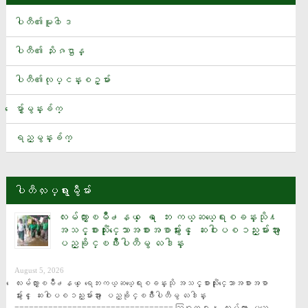
UFC 331 ၿပိဳင္ ပြဲ မွာ ထိပ္ဆုံးေခါင္ ပြဲ ႀကီးအျဖစ္ ထိုး ရ ေတာ့ မယ့္ လက္ရွိ
ပါတီ၏မူ၀ါဒ
ခ်န္ပီယံ ‌Joshua Van
ယြမ္ ၂၀၀၀ တန္ က်န္းမာေရး လက္ စြပ္ Casio မိတ္ဆက္
ပါတီ၏ သႏိၷဌာန္
ႏိုင္ငံေတာ္သမၼတ ထိုင္းႏိုင္ငံသို႔ ေရာက္ရွိ
ပါတီ၏လုပ္ငန္းစဥ္မ်ား
ေလ့က်င့္ေရး ဝတ္စုံ အ တြ က္ ေပါင္ သန္း ၂၀ တန္ စ ပြ န္ဆာ စာခ်ဳပ္ကို မ
န္ယူ ခ်ဳပ္ဆို
ေမွ်ာ္မွန္းခ်က္
ျမန္မာ့လက္ေ႐ြးစင္ အမ်ိဳးသားအသင္းႏွင့္ အမ်ိဳးသမီးအသင္းတို႔ ကြင္း သြင္း ျခ
ရည္မွန္းခ်က္
င္းခတ္ကစားနည္း၌ ေငြ တံဆိပ္ဆုမ်ားအသီးသီး ဆြတ္ခူး
ေလးမ်က္ႏွာၿမိဳ႕နယ္ ေရ ေဘး ကယ္ဆယ္ေရးစခန္းသို႔ အသင့္စားသုံးႏိုင္ေသာအစား
အစာမ်ားႏွင့္ ေဆးဝါးပစၥည္းမ်ားအား ျပည္ခိုင္ၿဖိဳးပါတီမွ လႉဒါန္း
ပါတီလႈပ္ရွားမွဳမ်ား
ေရႀကီးနစ္ျမဳပ္မႈဒဏ္ခံရသည့္ ေက်း႐ြာမ်ားရွိ ျပည္သူမ်ားအား ျပည္ခိုင္ၿဖိဳး
ေလးမ်က္ႏွာၿမိဳ႕နယ္ ေရ ေဘး ကယ္ဆယ္ေရးစခန္းသို႔
ပါတီက ကူညီေထာက္ပံ့
အသင့္စားသုံးႏိုင္ေသာအစားအစာမ်ားႏွင့္ ေဆးဝါးပစၥည္းမ်ားအား ျ
ဒီယိုမန္ဒီကို ရီးယဲလ္မက္ဒရစ္အသင္း ေခၚယူ
ပည္ခိုင္ၿဖိဳးပါတီမွ လႉဒါန္း
August 5, 2026
ေလးမ်က္ႏွာၿမိဳ႕နယ္ ေရေဘးကယ္ဆယ္ေရးစခန္းသို အသင့္စားသုံးႏိုင္ေသာအစားအစာ
မ်ားႏွင့္ ေဆးဝါးပစၥည္းမ်ားအား ျပည္ခိုင္ၿဖိဳးပါတီမွ လႉဒါန္း 