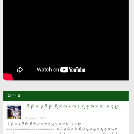
အားကစား
ဒီယိုမန္ဒီကို ရီးယဲလ္မက္ဒရစ္အသင္း ေခၚယူ
August 7, 2026
ဒီယိုမန္ဒီကို ရီးယဲလ္မက္ဒရစ္အသင္း ေခၚယူ 
======================= စပိန္ထိပ္သီး ရီးယဲလ္မက္ဒရစ္အသင္း