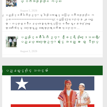
ယ္ ဝတၳဳအစုစုတို႔ ကပ္လႉ
August 5, 2026
ျပည္ခိုင္ၿဖိဳးပါတီဒုဥကၠ႒မွ ဝါဆိုသကၤန္းႏွင့္ လႉဖြယ္ ဝတၳဳအစုစုတို႔ က
ပ္လႉ ========================= (ျပည္တြင္း)ၾသဂုတ္ ၄ ေနျပည္ေ
တာ္ ၊တပ္ကုန္းၿမိဳ႕နယ္ အေနာ္ရထာရပ္ကြက္ ၿမိဳ႕ေရွ႕စႏၵာ႐ုံဘုန္းေ
တာ္ႀကီးေက်ာင္းမွ သက္ေတာ္ရွည္ ဆရာေတာ္ဘုရားႀကီးအား ၾသဂုတ္လ …
ျပည္ခိုင္ၿဖိဳးပါတီ ဥကၠ႒ ဦးခင္ရီ တိုင္းေဒသႀကီး/ျ
ပည္နယ္ လႊတ္ေတာ္ဥကၠ႒မ်ားႏွင့္ အစည္း အ ေဝး ျပဳလုပ္
August 3, 2026
ျပည္နယ္ႏွင့္တိုင္း သတင္းမ်ား