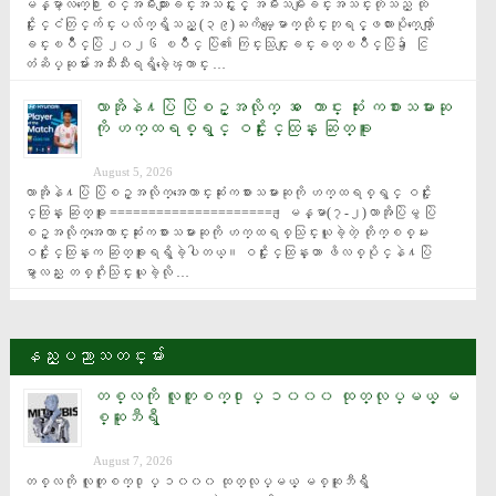
မန္မာ့လက္ေ႐ြးစင္အမ်ိဳးသားျခင္းအသင္းႏွင့္ အမ်ိဳးသမီးျခင္းအသင္းတိုသည္ ထို
င္းႏိုင္ငံတြင္က်င္းပလ်က္ရွိသည့္ (၃၉)ႀကိမ္ေျမာက္ထိုင္းဘုရင့္ဖလားပိုက္ေက်ာ္ျ
ခင္းၿပိဳင္ပြဲ ၂၀၂၆ ၿပိဳင္ ပြဲ၏ ကြင္းသြင္းျခင္းခတ္ၿပိဳင္ပြဲ၌ ေငြ
တံဆိပ္ဆုမ်ားအသီးသီးရရွိခဲ့ေၾကာင္း …
လာအိုနဲ႔ပြဲ ပြဲစဥ္အလိုက္ အ ေကာင္း ဆုံး ကစားသမားဆု
ကို ဟက္ထရစ္ရွင္ ဝင္းႏိုင္ထြန္း ဆြတ္ခူး
August 5, 2026
လာအိုနဲ႔ပြဲ ပြဲစဥ္အလိုက္အေကာင္းဆုံးကစားသမားဆုကို ဟက္ထရစ္ရွင္ ဝင္းႏို
င္ထြန္း ဆြတ္ခူး ====================== ျမန္မာ(၇-၂)လာအိုပြဲမွ ပြဲ
စဥ္အလိုက္အေကာင္းဆုံးကစားသမားဆုကို ဟက္ထရစ္သြင္းယူခဲ့တဲ့ တိုက္စစ္မႉး 
ဝင္းႏိုင္ထြန္းက ဆြတ္ခူးရရွိခဲ့ပါတယ္။ ဝင္းႏိုင္ထြန္းဟာ ဖိလစ္ပိုင္နဲ႔ပြဲ
မွာလည္း တစ္ဂိုးသြင္းယူခဲ့လို …
နည္းပညာသတင္းမ်ား
တစ္လကို လူတူစက္႐ုပ္ ၁၀၀၀ ထုတ္လုပ္မယ့္ မ
စ္ဆူဘီရွီ
August 7, 2026
တစ္လကို လူတူစက္႐ုပ္ ၁၀၀၀ ထုတ္လုပ္မယ့္ မစ္ဆူဘီရွီ 