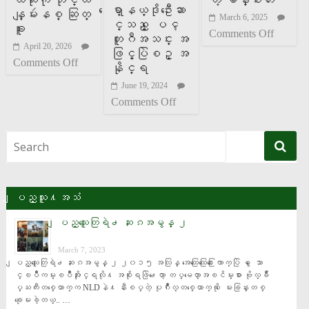
ေရာ္နယ္ဒိုဦးေဆာ
န္ျမဴးနစ္ ဆြတ္
March 6, 2025
င္သည့္ ေပၚ
ခူး
Comments Off
တူဂီအသင္း အ
April 20, 2026
ဖြင့္ပြဲစဥ္ အ
Comments Off
နိုင္ရ
June 19, 2024
Comments Off
ျပည္သူ႔အသံ
ျပည္သူေတြရဲ႕ ဆႏၵအမွန္ ၂
March 7, 2023
ျပည္သူေတြရဲ႕ ဆႏၵအမွန္ ၂ ၂၀၁၅ အလြန္ အေထြေထြေ႐ြးေကာက္ပြဲ မွ ေသာ
င္ၿပိဳကမ္းၿပိဳအႏိုင္ရလို႔ အစိုးရဖြဲ႕ေတာ့ တပ္မေတာ္အၿငိမ္းစား ဗိုလ္ခ်ဳ
ပ္ႀကီးတစ္ေယာက္က NLDနဲ႔ နီးစပ္တဲ့ ပုဂၢိဳလ္တစ္ေယာက္ကို ေမးခြန္းတစ္
ခုေမးခဲ့တယ္.. …