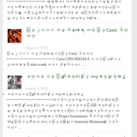
================== ေမာ္ေတာ္ကားနဲ႔အႀကီးစားစက္မႈလုပ္ငန္းမွာ ဂုဏ္သ
တင္းႀကီးမားလွတဲ့ မစ္ဆူဘီရွီကုမၸဏီက အခုဆိုရင္ လူတူစက္႐ုပ္ေတြဘ
က္ကိုလည္း ေျခဦးလွည့္လာပါၿပီ။လူတူစက္႐ုပ္ ေဈးကြက္ထဲကိုဝင္လာရာမွာလ
ည္း အင္နဲ႔အားနဲ႔ဆိုသလိုဝင္လာတာပါ။ ဘာေၾကာင့္လဲဆိုေတာ့ …
ယြမ္ ၂၀၀၀ တန္ က်န္းမာေရး လက္ စြပ္ Casio မိတ္
ဆက္
August 6, 2026
ယြမ္ ၂၀၀၀ တန္ က်န္းမာေရးလက္စြပ္ Casio မိတ္ဆက္ 
======================= Casio CRW-H001M-8 က လက္စြပ္ဆိုေပမ
ယ့္ အေသးစားနာရီ mini-watch ေလးနဲ႔ ပိုတူပါတယ္။ …
ေခတ္သစ္ စစ္ ပြဲ ကိုေျပာင္းလဲေပးႏိုင္မယ့္ေမာင္းသူမဲ့ယာဥ္
August 3, 2026
ေခတ္သစ္စစ္ပြဲကိုေျပာင္းလဲေပးႏိုင္မယ့္ေမာင္းသူမဲ့ယာဥ္ 
===================== အေမရိကန္ၾကည္းတပ္ရဲ႕တိုက္ခိုက္ေရးစြ
မ္းပကားကို တိုးျမႇင့္ေပးႏိုင္ေစမယ့္အျပင္ ေခတ္သစ္စစ္ပြဲကိုပါေျပာင္းလဲေပးႏိုင္မ
ယ့္ ေမာင္းသူမဲ့ယာဥ္တစ္မ်ိဳးကမၾကာခင္ထြက္ေပၚလာေတာ့မွာျဖစ္ပါတယ္။ အေ
မရိကန္ၾကည္းတပ္ကေဖာ္ေဆာင္တဲ့ Project Sustainment စီမံကိန္းအတြက္ ဒီ
ယာဥ္ေတြကိုဖန္တီးထုတ္ လုပ္ေပးခြင့္ရသြားသူက American Rheinmetall ျဖစ္ပါ
တယ္။ …