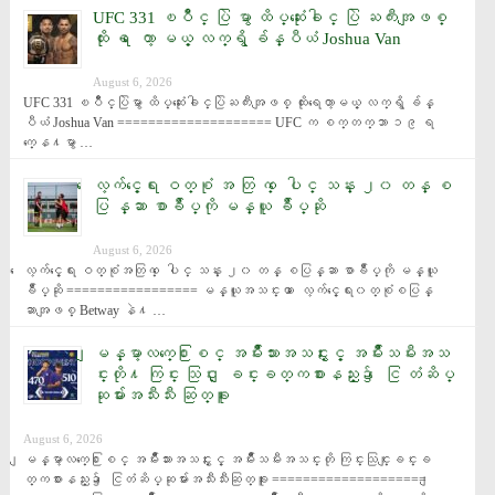
UFC 331 ၿပိဳင္ ပြဲ မွာ ထိပ္ဆုံးေခါင္ ပြဲ ႀကီးအျဖစ္
ထိုး ရ ေတာ့ မယ့္ လက္ရွိ ခ်န္ပီယံ ‌Joshua Van
August 6, 2026
UFC 331 ၿပိဳင္ပြဲမွာ ထိပ္ဆုံးေခါင္ပြဲႀကီးအျဖစ္ ထိုးရေတာ့မယ့္ လက္ရွိ ခ်န္
ပီယံ ‌Joshua Van ==================== UFC က စက္တက္ဘာ ၁၉ ရ
က္ေန႔မွာ …
ေလ့က်င့္ေရး ဝတ္စုံ အ တြ က္ ေပါင္ သန္း ၂၀ တန္ စ
ပြ န္ဆာ စာခ်ဳပ္ကို မန္ယူ ခ်ဳပ္ဆို
August 6, 2026
ေလ့က်င့္ေရး ဝတ္စုံအတြက္ ေပါင္ သန္း ၂၀ တန္ စပြန္ဆာ စာခ်ဳပ္ကို မန္ယူ 
ခ်ဳပ္ဆို ================= မန္ယူအသင္းဟာ ေလ့က်င့္ေရး၀တ္စုံစပြန္
ဆာအျဖစ္ Betway နဲ႔ …
ျမန္မာ့လက္ေ႐ြးစင္ အမ်ိဳးသားအသင္းႏွင့္ အမ်ိဳးသမီးအသ
င္းတို႔ ကြင္း သြင္း ျခင္းခတ္ကစားနည္း၌ ေငြ တံဆိပ္
ဆုမ်ားအသီးသီး ဆြတ္ခူး
August 6, 2026
ျမန္မာ့လက္ေ႐ြးစင္ အမ်ိဳးသားအသင္းႏွင့္ အမ်ိဳးသမီးအသင္းတို ကြင္းသြင္းျခင္းခ
တ္ကစားနည္း၌ ေငြတံဆိပ္ဆုမ်ားအသီးသီးဆြတ္ခူး ==================== ျ