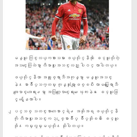
မန္ယူ ကြင္းလယ္ကစားသမား ဖယ္လုိင္နီကုိ ေခၚယူလုိတဲ့
အသင္းေတြထဲမွာ လီဗာပူးအသင္းလည္း ပါဝင္ လာပါတယ္။
ဖယ္လုိင္နီဟာ အခုႏွစ္ရာသီအကုန္မွာ မန္ယူအသင္း
နဲ႔ စာခ်ဳပ္သက္တမ္း ကုန္ဆုံးမွာျဖစ္ၿပီး လာမယ့္ေႏြရာသီ
အေျပာင္းအေရႊ႕မွာ အလြတ္ေျပာင္းေရႊ႕ေၾကးနဲ႔ ေခၚယူခြ
င့္ ရွိေနတာပါ။
ျပင္သစ္ သတင္းစာတေစာင္ရဲ႕ အဆုိအရ ဖယ္လုိင္နီ
ကုိ လီဗာပူးအသင္းက ၃ ႏွစ္စာခ်ဳပ္ ခ်ဳပ္ဆုိၿပီး ေခၚယူ
ဖုိ႔ ကမ္းလွမ္းမယ္လုိ႔ ဆုိပါတယ္။