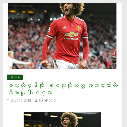
အားကစား
ဖယ္လိုင္နီကို ေခၚယူလိုသည့္ အသင္းမ်ားထဲ
လီဗာပူး ပါဝင္လာ
April 10, 2018
USDP 2016