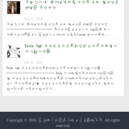
သိန္း ၅၀၀ ေက်ာ္တန္ေၾကးရွိ မက္ဆီ နဲ႔ ေရာ္နယ္ဒို
ဖုန္းေတြ မိတ္ဆက္
July 22, 2026
သိန္း ၅၀၀ ေက်ာ္တန္ေၾကးရွိ မက္ဆီ နဲ႔ ေရာ္နယ္ဒို ဖုန္းေတြ မိတ္ဆက္ 
======================= အီလက္ထ႐ြန္နစ္ပစၥည္းေတြကို ေ႐ႊ၊ 
အဖိုးတန္သတၱဳေတြနဲ႔ မြမ္းမံျပင္ဆင္ေပးေလ့ရွိတဲ့ Caviar ကုမၸဏီဟာ …
Tesla ရဲ႕‌ေျခနင္းမဲ့စက္ဘီးထုတ္လုပ္ၿပီးခဏမွာပ
စၥည္းျပတ္သြား
July 20, 2026
Tesla ရဲ႕‌ေျခနင္းမဲ့စက္ဘီးထုတ္လုပ္ၿပီးခဏမွာပစၥည္းျပတ္သြား 
======================== Tesla က လမ္းေလွ်ာက္ခါစ ကေလးငယ္ေတြအတြ
က္ ေျခနင္းမဲ့စက္ဘီးအေသးစားေလးတစ္မ်ိဳးကို မၾကာေသးမီကထုတ္လုပ္လိုက္ပါတ
ယ္။ ဒီစက္ဘီးဟာ တျခား ေျခနင္းမဲ့စက္ဘီးလိုပဲ ေျခနင္းလည္းမပါ၊ ေမာ္တာလ
ည္းမပါသလို ဘရိတ္လည္းမပါဘဲ …
Copyright © 2016
ပြည်ထောင်စုကြံ့ခိုင်ရေးနှင့်ဖွံ့ဖြိုးရေးပါတီ
. All rights
reserved.