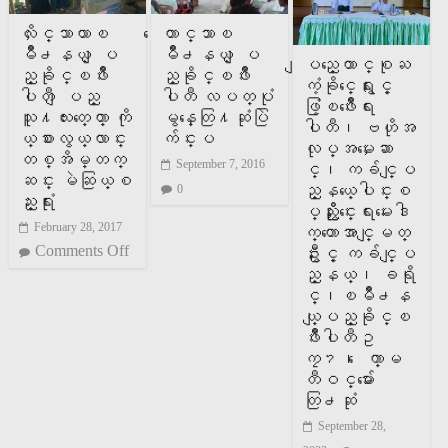
လိႈင္သာယာၿ
ေတာင္သာၿ
မိဳ႕နယ္ ျပ
မိဳ႕နယ္ ျပ
ျပည္ေထာင္စုႀ
ည္ခိုင္ၿဖိဳး
ည္ခိုင္ၿဖိဳး
ကံ့ခိုင္ေရးႏွင့္
ပါတီ ျပည္
ပါတီ လပတ္ပံု
ဖြံ့ၿဖိဳးေရး
သူ႔လႊတ္ေတာ္ ကို
မွန္ေတြ႔ဆံုပြဲ
ပါတီ၊ ဗဟိုအ
ယ္စားလွယ္လာင္း
က်င္းပ
လုပ္အမႈေဆာ
တစ္အိမ္တက္
September 7, 2016
င္၊ ကခ်င္ျပ
ဆင္း မဲဆြယ္စ
ည္နယ္ေပါင္းစ
0
ည္းရုံး
ပ္ညႇိႏွိုင္းေရးမႉးေဒါ
February 28, 2017
က္တာေအာင္ျမတ္
Comments Off
ဦးႏွင့္ ကခ်င္ျပ
ည္နယ္၊ ခရို
င္၊ၿမိဳ႕န
ယ္ျပည္ခိုင္ၿ
ဖိဳးပါတီဥ
ကၠ႒၊ ေကာ္မ
တီဝင္မ်ားေ
တြ႕ဆုံ
September 28,