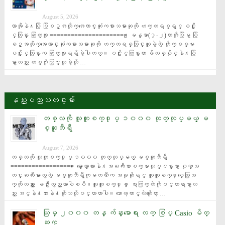
August 5, 2026
လာအိုနဲ႔ပြဲ ပြဲစဥ္အလိုက္အေကာင္းဆုံးကစားသမားဆုကို ဟက္ထရစ္ရွင္ ဝင္းႏို
င္ထြန္း ဆြတ္ခူး ====================== ျမန္မာ(၇-၂)လာအိုပြဲမွ ပြဲ
စဥ္အလိုက္အေကာင္းဆုံးကစားသမားဆုကို ဟက္ထရစ္သြင္းယူခဲ့တဲ့ တိုက္စစ္မႉး 
ဝင္းႏိုင္ထြန္းက ဆြတ္ခူးရရွိခဲ့ပါတယ္။ ဝင္းႏိုင္ထြန္းဟာ ဖိလစ္ပိုင္နဲ႔ပြဲ
မွာလည္း တစ္ဂိုးသြင္းယူခဲ့လို …
နည္းပညာသတင္းမ်ား
တစ္လကို လူတူစက္႐ုပ္ ၁၀၀၀ ထုတ္လုပ္မယ့္ မ
စ္ဆူဘီရွီ
August 7, 2026
တစ္လကို လူတူစက္႐ုပ္ ၁၀၀၀ ထုတ္လုပ္မယ့္ မစ္ဆူဘီရွီ 
================== ေမာ္ေတာ္ကားနဲ႔အႀကီးစားစက္မႈလုပ္ငန္းမွာ ဂုဏ္သ
တင္းႀကီးမားလွတဲ့ မစ္ဆူဘီရွီကုမၸဏီက အခုဆိုရင္ လူတူစက္႐ုပ္ေတြဘ
က္ကိုလည္း ေျခဦးလွည့္လာပါၿပီ။လူတူစက္႐ုပ္ ေဈးကြက္ထဲကိုဝင္လာရာမွာလ
ည္း အင္နဲ႔အားနဲ႔ဆိုသလိုဝင္လာတာပါ။ ဘာေၾကာင့္လဲဆိုေတာ့ …
ယြမ္ ၂၀၀၀ တန္ က်န္းမာေရး လက္ စြပ္ Casio မိတ္
ဆက္